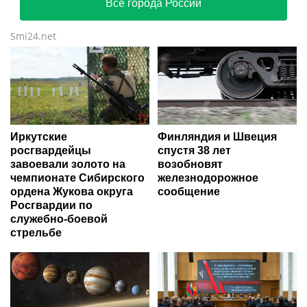
Все города России
Smi24.net
Иркутские
Финляндия и Швеция
росгвардейцы
спустя 38 лет
завоевали золото на
возобновят
чемпионате Сибирского
железнодорожное
ордена Жукова округа
сообщение
Росгвардии по
служебно-боевой
стрельбе