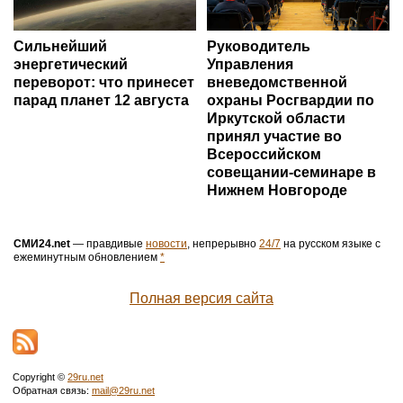
Сильнейший
Руководитель
энергетический
Управления
переворот: что принесет
вневедомственной
парад планет 12 августа
охраны Росгвардии по
Иркутской области
принял участие во
Всероссийском
совещании-семинаре в
Нижнем Новгороде
СМИ24.net
— правдивые
новости
, непрерывно
24/7
на русском языке с
ежеминутным обновлением
*
Полная версия сайта
Copyright ©
29ru.net
Обратная связь:
mail@29ru.net