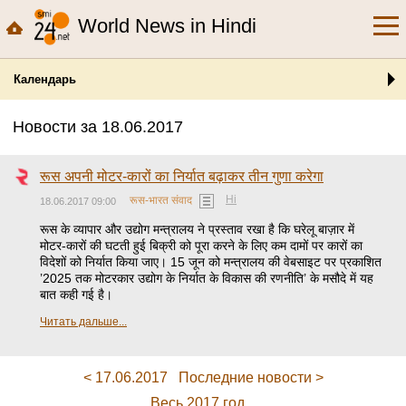
World News in Hindi
Календарь
Новости за 18.06.2017
रूस अपनी मोटर-कारों का निर्यात बढ़ाकर तीन गुणा करेगा
Hi
रूस-भारत संवाद
18.06.2017 09:00
रूस के व्यापार और उद्योग मन्त्रालय ने प्रस्ताव रखा है कि घरेलू बाज़ार में
मोटर-कारों की घटती हुई बिक्री को पूरा करने के लिए कम दामों पर कारों का
विदेशों को निर्यात किया जाए। 15 जून को मन्त्रालय की वेबसाइट पर प्रकाशित
’2025 तक मोटरकार उद्योग के निर्यात के विकास की रणनीति’ के मसौदे में यह
बात कही गई है।
Читать дальше...
< 17.06.2017
Последние новости >
Весь 2017 год...