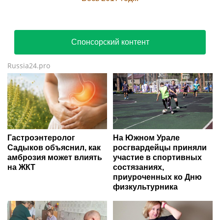
Спонсорский контент
Russia24.pro
Гастроэнтеролог
На Южном Урале
Садыков объяснил, как
росгвардейцы приняли
амброзия может влиять
участие в спортивных
на ЖКТ
состязаниях,
приуроченных ко Дню
физкультурника