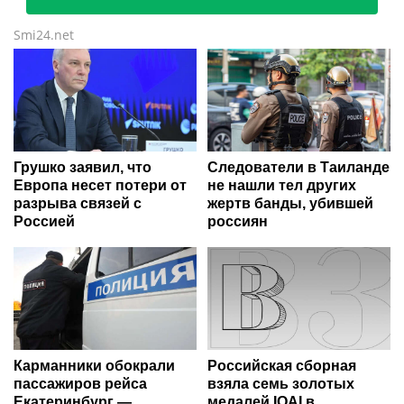
Smi24.net
Грушко заявил, что
Следователи в Таиланде
Европа несет потери от
не нашли тел других
разрыва связей с
жертв банды, убившей
Россией
россиян
Карманники обокрали
Российская сборная
пассажиров рейса
взяла семь золотых
Екатеринбург —
медалей IOAI в