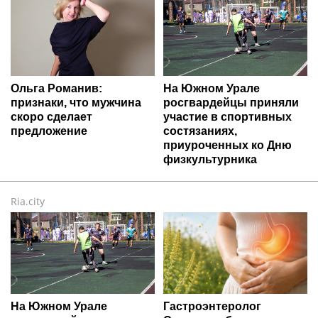
Ольга Романив:
На Южном Урале
признаки, что мужчина
росгвардейцы приняли
скоро сделает
участие в спортивных
предложение
состязаниях,
приуроченных ко Дню
физкультурника
Ria.city
На Южном Урале
Гастроэнтеролог