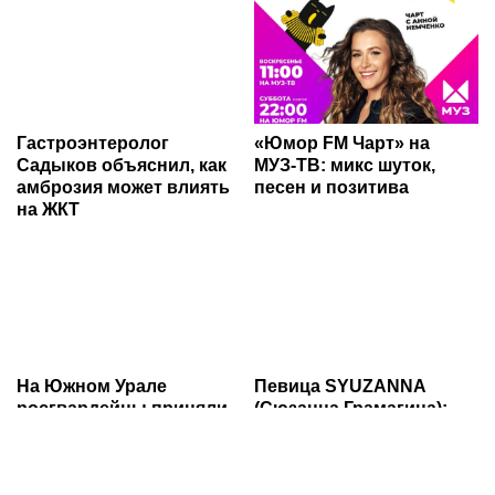
Гастроэнтеролог
«Юмор FM Чарт» на
Садыков объяснил, как
МУЗ‑ТВ: микс шуток,
амброзия может влиять
песен и позитива
на ЖКТ
На Южном Урале
Певица SYUZANNA
росгвардейцы приняли
(Сюзанна Грамагина):
участие в спортивных
как перестать
состязаниях,
волноваться и начать
приуроченных ко Дню
говорить спокойно