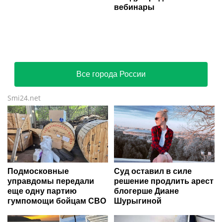
вебинары
Все города России
Smi24.net
Подмосковные
Суд оставил в силе
управдомы передали
решение продлить арест
еще одну партию
блогерше Диане
гумпомощи бойцам СВО
Шурыгиной