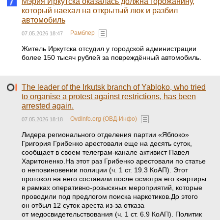
Мэрия Иркутска оказалась должна горожанину,
который наехал на открытый люк и разбил
автомобиль
Рамблер
07.05.2026 18:47
Житель Иркутска отсудил у городской администрации
более 150 тысяч рублей за повреждённый автомобиль.
The leader of the Irkutsk branch of Yabloko, who tried
to organise a protest against restrictions, has been
arrested again.
OvdInfo.org (ОВД-Инфо)
07.05.2026 18:18
Лидера регионального отделения партии «Яблоко»
Григория Грибенко арестовали еще на десять суток,
сообщает в своем телеграм-канале активист Павел
Харитоненко.На этот раз Грибенко арестовали по статье
о неповиновении полиции (ч. 1 ст. 19.3 КоАП). Этот
протокол на него составили после осмотра его квартиры
в рамках оперативно-розыскных мероприятий, которые
проводили под предлогом поиска наркотиков.До этого
он отбыл 12 суток ареста из-за отказа
от медосвидетельствования (ч. 1 ст. 6.9 КоАП). Политик