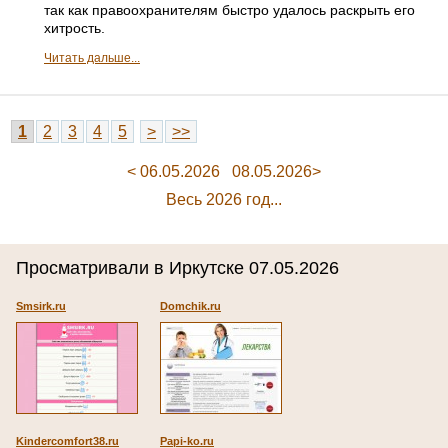
так как правоохранителям быстро удалось раскрыть его
хитрость.
Читать дальше...
1
2
3
4
5
>
>>
< 06.05.2026
08.05.2026>
Весь 2026 год...
Просматривали в Иркутске 07.05.2026
Smsirk.ru
Domchik.ru
Kindercomfort38.ru
Papi-ko.ru