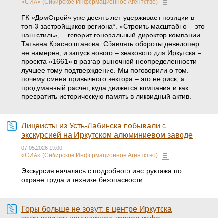
«СИА» (Сибирское Информационное Агентство)
ГК «ДомСтрой» уже десять лет удерживает позиции в
топ-3 застройщиков региона*. «Строить масштабно – это
наш стиль», – говорит генеральный директор компании
Татьяна Красноштанова. Сбавлять обороты девелопер
не намерен, и запуск нового – знакового для Иркутска –
проекта «1661» в разгар рыночной неопределенности –
лучшее тому подтверждение. Мы поговорили о том,
почему смена привычного вектора – это не риск, а
продуманный расчет, куда движется компания и как
превратить историческую память в ликвидный актив.
Лицеисты из Усть-Лабинска побывали с
экскурсией на Иркутском алюминиевом заводе
07.05.2026 19:00
«СИА» (Сибирское Информационное Агентство)
Экскурсия началась с подробного инструктажа по
охране труда и технике безопасности.
Горы больше не зовут: в центре Иркутска