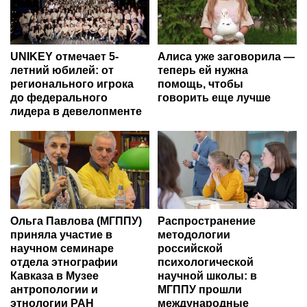
UNIKEY отмечает 5-
Алиса уже заговорила —
летний юбилей: от
теперь ей нужна
регионального игрока
помощь, чтобы
до федерального
говорить еще лучше
лидера в девелопменте
Ольга Павлова (МГППУ)
Распространение
приняла участие в
методологии
научном семинаре
российской
отдела этнографии
психологической
Кавказа в Музее
научной школы: в
антропологии и
МГППУ прошли
этнологии РАН
международные