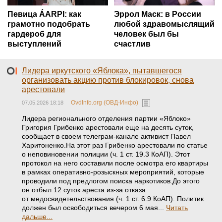
Певица ÁARPI: как
Эррол Маск: в России
грамотно подобрать
любой здравомыслящий
гардероб для
человек был бы
выступлений
счастлив
Лидера иркутского «Яблока», пытавшегося
организовать акцию против блокировок, снова
арестовали
OvdInfo.org (ОВД-Инфо)
07.05.2026 18:18
Лидера регионального отделения партии «Яблоко»
Григория Грибенко арестовали еще на десять суток,
сообщает в своем телеграм-канале активист Павел
Харитоненко.На этот раз Грибенко арестовали по статье
о неповиновении полиции (ч. 1 ст. 19.3 КоАП). Этот
протокол на него составили после осмотра его квартиры
в рамках оперативно-розыскных мероприятий, которые
проводили под предлогом поиска наркотиков.До этого
он отбыл 12 суток ареста из-за отказа
от медосвидетельствования (ч. 1 ст. 6.9 КоАП). Политик
должен был освободиться вечером 6 мая...
Читать
дальше...