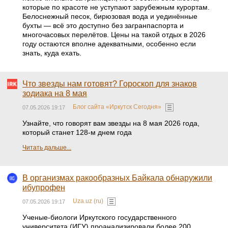
которые по красоте не уступают зарубежным курортам.
Белоснежный песок, бирюзовая вода и уединённые
бухты — всё это доступно без загранпаспорта и
многочасовых перелётов. Цены на такой отдых в 2026
году остаются вполне адекватными, особенно если
знать, куда ехать.
Что звезды нам готовят? Гороскоп для знаков
зодиака на 8 мая
Блог сайта «Иркутск Сегодня»
07.05.2026 19:17
Узнайте, что говорят вам звезды на 8 мая 2026 года,
который станет 128-м днем года
Читать дальше...
В организмах ракообразных Байкала обнаружили
ибупрофен
Uza.uz (ru)
07.05.2026 19:17
Ученые-биологи Иркутского государственного
университета (ИГУ) проанализировали более 200