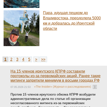
Пара, идущая пешком до
Владивостока, преодолела 5000
км и добралась до Иркутской
области
1
2
3
4
5
>
>>
На 15 членов иркутского КПРФ составили
протоколы из-за первомайских акций. Ранее такие
митинги запретили минимум в восьми городах РФ
«The Insider» (Журнал о расследованиях)
07.05.2026 21:53
Против 15 членов иркутского обкома КПРФ возбудили
административные дела по статье об организации
несогласованного митинга из-за первомайских