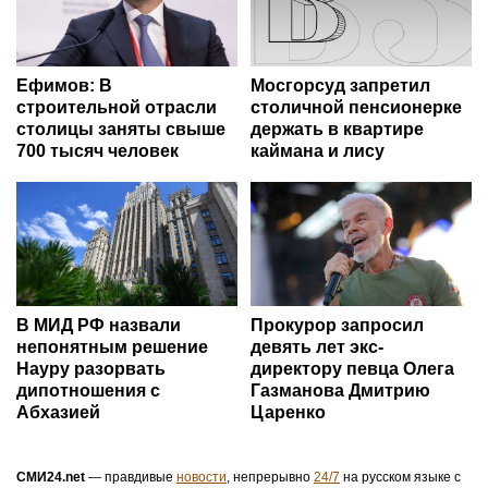
Ефимов: В
Мосгорсуд запретил
строительной отрасли
столичной пенсионерке
столицы заняты свыше
держать в квартире
700 тысяч человек
каймана и лису
В МИД РФ назвали
Прокурор запросил
непонятным решение
девять лет экс-
Науру разорвать
директору певца Олега
дипотношения с
Газманова Дмитрию
Абхазией
Царенко
СМИ24.net
— правдивые
новости
, непрерывно
24/7
на русском языке с