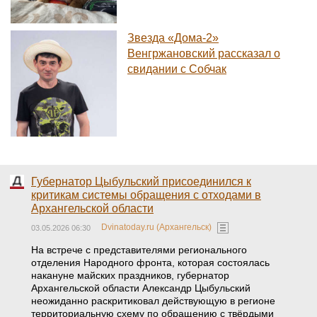
Звезда «Дома-2»
Венгржановский рассказал о
свидании с Собчак
Губернатор Цыбульский присоединился к
критикам системы обращения с отходами в
Архангельской области
Dvinatoday.ru (Архангельск)
03.05.2026 06:30
На встрече с представителями регионального
отделения Народного фронта, которая состоялась
накануне майских праздников, губернатор
Архангельской области Александр Цыбульский
неожиданно раскритиковал действующую в регионе
территориальную схему по обращению с твёрдыми