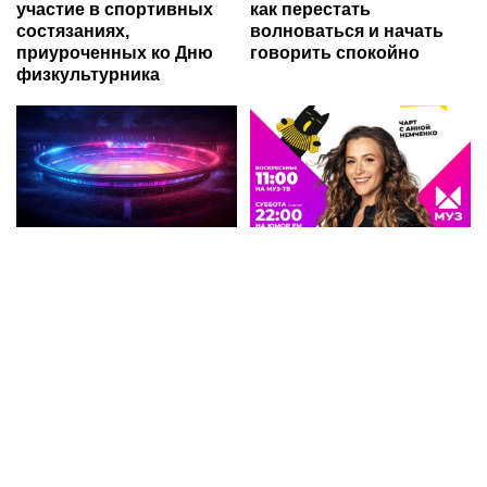
участие в спортивных
как перестать
состязаниях,
волноваться и начать
приуроченных ко Дню
говорить спокойно
физкультурника
Суд взыскал с Игоря
«Юмор FM Чарт» на
Акинфеева долги за
МУЗ‑ТВ: микс шуток,
коммунальные услуги
песен и позитива
Ria.city