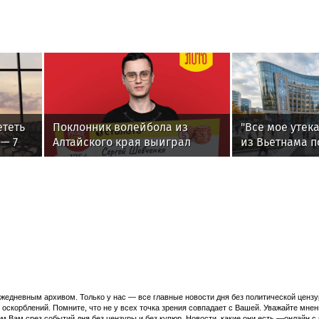
ететь
Поклонник волейбола из
"Все мое утека
 — 7
Алтайского края выиграл
из Вьетнама п
более 2 млн рублей в «Русское
ведьме из Том
лото»
вернуть женск
едневным архивом. Только у нас — все главные новости дня без политической цензур
оскорблений. Помните, что не у всех точка зрения совпадает с Вашей. Уважайте мнен
м Вам срез событий дня без цензуры и без купюр. Новости, какие они есть —онлайн 