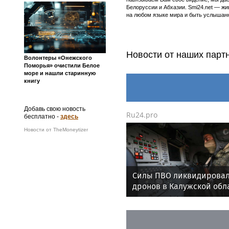
Белоруссии и Абхазии. Smi24.net — ж
на любом языке мира и быть услышанн
Новости от наших парт
Волонтеры «Онежского
Поморья» очистили Белое
море и нашли старинную
книгу
Добавь свою новость
Ru24.pro
бесплатно -
здесь
Новости от TheMoneytizer
Силы ПВО ликвидировал
дронов в Калужской обл