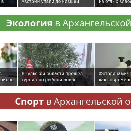
 в
Австрии упали до низшей
на отдых вдво
точки
проверенных 
Экология
в Архангельской
в
В Тульской области прошел
Фотодинамиче
ационе
турнир по рыбной ловле
как современ
тканей
среди команд
меняют подхо
железнодорожников
онкологии
Спорт
в Архангельской 