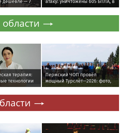
е дешевле — 7
атаку: уничтожены 605 БПЛА, в
способов
том числе над Крымом и
акваториями морей
 области
ская терапия:
Пермский ЧОП провёл
ные технологии
мощный Турслёт—2026: фото,
д к лечению
результаты и впечатления от
мероприятия
области