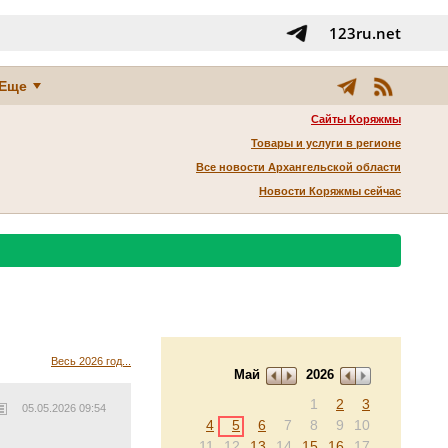
123ru.net
Еще
Сайты Коряжмы
Товары и услуги в регионе
Все новости Архангельской области
Новости Коряжмы сейчас
Весь 2026 год...
Май
2026
1
2
3
05.05.2026 09:54
4
5
6
7
8
9
10
11
12
13
14
15
16
17