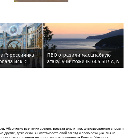
ет": россиянка
ПВО отразили масштабную
одала иск к
атаку: уничтожены 605 БПЛА, в
ска, требуя
том числе над Крымом и
ое счастье
акваториями морей
ы. Абсолютно все точки зрения, трезвая аналитика, цивилизованные споры и
ие других, даже если Вы отстаиваете свой взгляд и свою позицию. Мы не
с поминутным архивом по всем городам и регионам России, Украины,