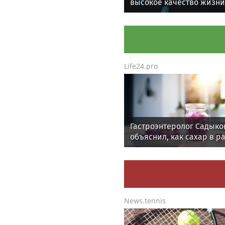
высокое качество жизни
Великом Новгороде
Life24.pro
Гастроэнтеролог Садыко
объяснил, как сахар в р
ускоряет изнашивание 
News.tennis