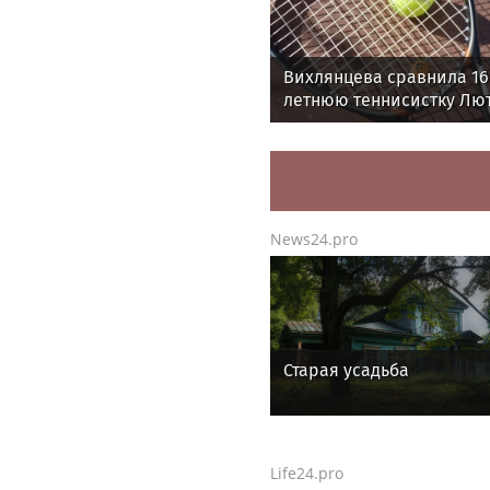
Вихлянцева сравнила 16
летнюю теннисистку Лют
Марией Шараповой
News24.pro
Старая усадьба
Life24.pro