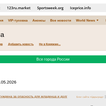
t
123ru.market
Sportsweek.org
Iceprice.info
ия
VIP-тусовка
Анонсы
Все новости
World News
ма
ив
Добавить новость
Не в Коряжме...
Все города России
.05.2026
уждена за опасность для младенца и долг
Блог сайта «Царьград»