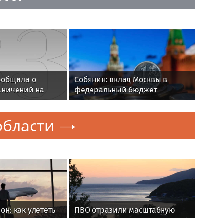
ообщила о
Собянин: вклад Москвы в
аничений на
федеральный бюджет
одедово
работает на развитие всей
России
области
он: как улететь
ПВО отразили масштабную