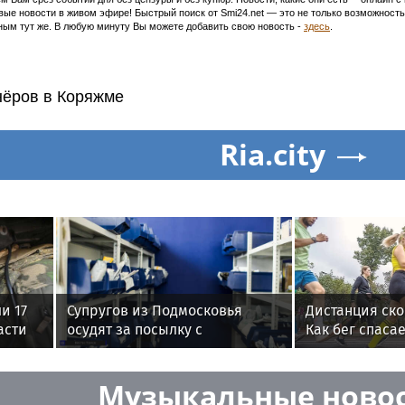
ивые новости в живом эфире! Быстрый поиск от Smi24.net — это не только возможнос
ым тут же. В любую минуту Вы можете добавить свою новость -
здесь
.
нёров в Коряжме
Ria.city
и 17
Супругов из Подмосковья
Дистанция ск
асти
осудят за посылку с
Как бег спасае
сюрпризом в Томск
снимает трев
Музыкальные ново