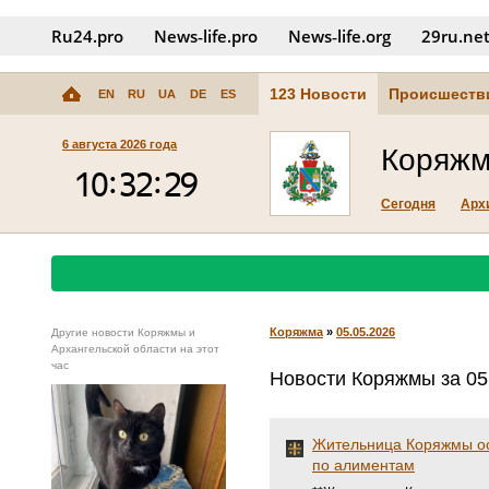
Ru24.pro
News‑life.pro
News‑life.org
29ru.ne
123 Новости
Происшеств
EN
RU
UA
DE
ES
6 августа 2026 года
Коряж
Сегодня
Арх
Коряжма
»
05.05.2026
Другие новости Коряжмы и
Архангельской области на этот
час
Новости Коряжмы за 05
Жительница Коряжмы ос
по алиментам