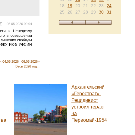
18
19
20
21
22
23
24
25
26
27
28
29
30
31
05.05.2026 09:04
асти и Ненецкому
ого в совершении
а лишения свободы
 в ФКУ ИК-5 УФСИН
< 04.05.2026
06.05.2026>
Весь 2026 год...
Архангельский
«Герострат».
Рецидивист
устроил теракт
на
тва
Первомай-1954