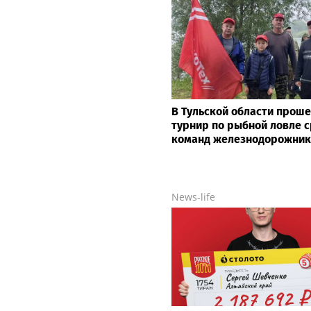
В Тульской области прош
турнир по рыбной ловле 
команд железнодорожник
News-life