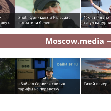
-
Shot: Курникова и Иглесиас
16-летняя Лю
ову с
потратили более
титул на турн
полумиллиарда рублей на
Мемфисе
поместье в Майами
Moscow.media
«Байкал Сервис» снизил
Тихий вечер...
тарифы на перевозку
электроинструмента