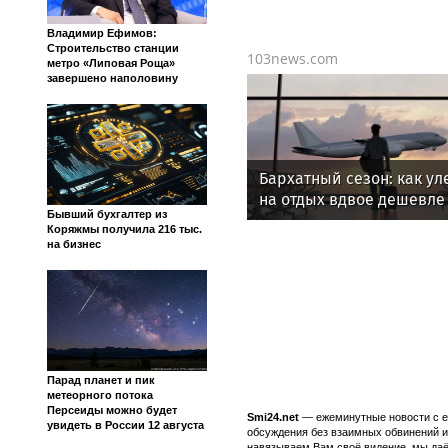
Владимир Ефимов:
Строительство станции
103news.com
метро «Липовая Роща»
завершено наполовину
Бархатный сезон: как ул
на отдых вдвое дешевле
Бывший бухгалтер из
проверенных способов
Коряжмы получила 216 тыс.
на бизнес
Парад планет и пик
метеорного потока
Персеиды можно будет
Smi24.net
— ежеминутные новости с еж
увидеть в России 12 августа
обсуждения без взаимных обвинений и 
навязываем Вам своё видение, мы даё