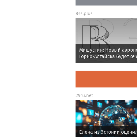
Rss.plus
Мишустин: Новый аэроп
Горно-Алтайска будет оч
красивым и современн
29ru.net
Елена из Эстонии оцени