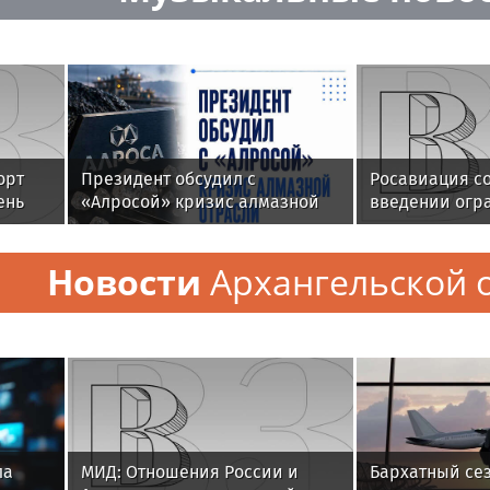
орт
Президент обсудил с
Росавиация с
ень
«Алросой» кризис алмазной
введении огр
ым
отрасли
полеты в Дом
Новости
Архангельской 
ла
МИД: Отношения России и
Бархатный сез