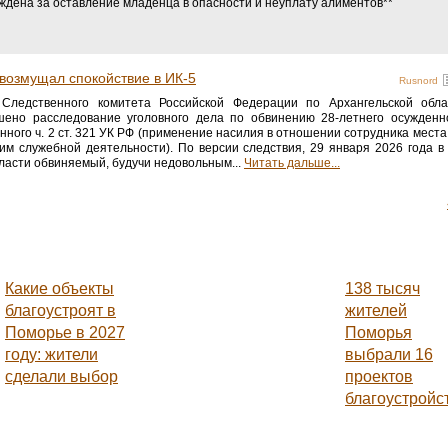
дена за оставление младенца в опасности и неуплату алиментов**
возмущал спокойствие в ИК-5
Rusnord
Следственного комитета Российской Федерации по Архангельской обл
шено расследование уголовного дела по обвинению 28-летнего осужденн
нного ч. 2 ст. 321 УК РФ (применение насилия в отношении сотрудника мест
 им служебной деятельности). По версии следствия, 29 января 2026 года
бласти обвиняемый, будучи недовольным...
Читать дальше...
Какие объекты
138 тысяч
благоустроят в
жителей
Поморье в 2027
Поморья
году: жители
выбрали 16
сделали выбор
проектов
благоустройс