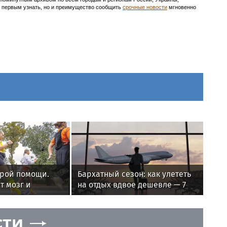
ть первым узнать, но и преимущество сообщить
срочные новости
мгновенно
орой помощи.
Бархатный сезон: как улететь
т мозг и
на отдых вдвое дешевле — 7
ожность
проверенных способов
сти