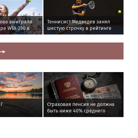
това выиграла
Теннисист Медведев занял
ире WTA-250 в
шестую строчку в рейтинге
ATP
 Г
Страховая пенсия не должна
быть ниже 40% среднего
заработка за предпенсионный
год работы