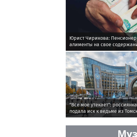
Юрист Чирикова: Пенсионер
алименты на свое содержани
"Все мое утекает": россиянк
подала иск к ведьме из Томс
женское счастье
Муз