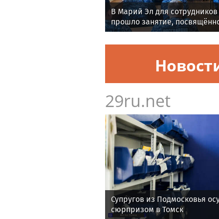
В Марий Эл для сотрудников
прошло занятие, посвящённ
генерала армии Ивана Кири
Новост
29ru.net
Супругов из Подмосковья осу
сюрпризом в Томск