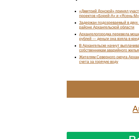
«Дмитрий Донской» принял учас
проектов «Борей-А» и «Ясень-М»
Задержан подозреваемый в двух 
районе Архангельской области
Архангелогородка перевела мош
рублей — деньги она взяла в кре
В Архангельске начнут выплачив
собственникам аварийного жилья
Жителям Северного округа Арха
счета за горячую воду
А