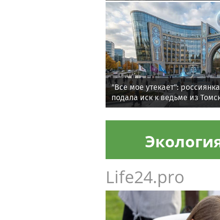
"Все мое утекает": россиянк
подала иск к ведьме из Томс
женское счастье
Экологи
Life24.pro