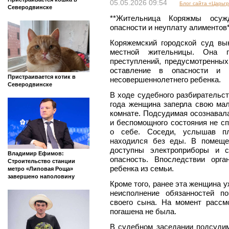
05.05.2026 09:54
Блог сайта «Царьг
Северодвинске
**Жительница Коряжмы осуж
опасности и неуплату алиментов
Коряжемский городской суд вы
местной жительницы. Она п
преступлений, предусмотренных
оставление в опасности и 
Пристраивается котик в
несовершеннолетнего ребенка.
Северодвинске
В ходе судебного разбирательст
года женщина заперла свою ма
комнате. Подсудимая осознавала
и беспомощного состояния не с
о себе. Соседи, услышав пл
находился без еды. В помеще
доступны электроприборы и с
Владимир Ефимов:
опасность. Впоследствии орг
Строительство станции
ребенка из семьи.
метро «Липовая Роща»
завершено наполовину
Кроме того, ранее эта женщина у
неисполнение обязанностей п
своего сына. На момент рассм
погашена не была.
В судебном заседании подсуди