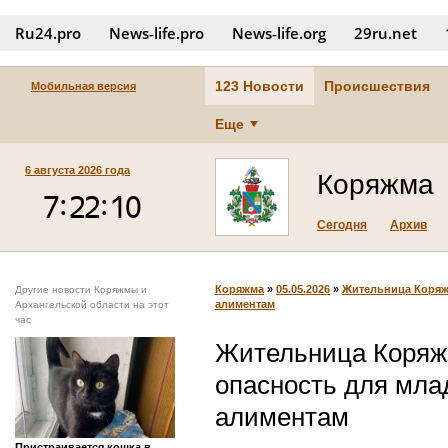
Ru24.pro
News‑life.pro
News‑life.org
29ru.net
123 Новости
Происшествия
Мобильная версия
Еще
6 августа 2026 года
Коряжма
Сегодня
Архив
Коряжма
»
05.05.2026
»
Жительница Коряжм
Другие новости Коряжмы и
алиментам
Архангельской области на этот
час
Жительница Коряж
опасность для мла
алиментам
Пристраивается кошка в