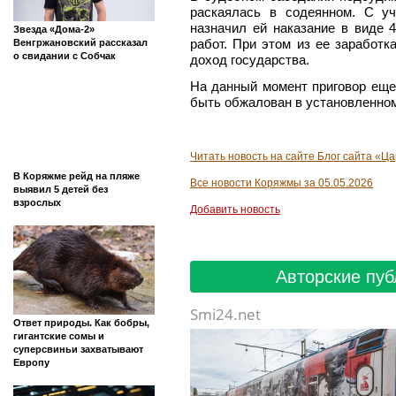
раскаялась в содеянном. С у
назначил ей наказание в виде 
Звезда «Дома-2»
работ. При этом из ее заработк
Венгржановский рассказал
о свидании с Собчак
доход государства.
На данный момент приговор еще
быть обжалован в установленном
Читать новость на сайте Блог сайта «Ц
В Коряжме рейд на пляже
Все новости Коряжмы за 05.05.2026
выявил 5 детей без
взрослых
Добавить новость
Авторские пуб
Smi24.net
Ответ природы. Как бобры,
гигантские сомы и
суперсвиньи захватывают
Европу