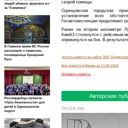
скорой помощи.
людей убивать здоровье из-
за "Оземпика"
Одинцовская городская про
установление всех обстояте
Госавтоинспекции продолжают ра
Ранее на втором километре Л
КамАЗ столкнулся с рейсовым ми
опрокинулся на бок. В результат
В Главном храме ВС России
рассказали о символах,
посвященных Крещению
Читать новость на сайте 360° Подмоско
Руси
Все новости Кубинки за 13.06.2026
Добавить новость
Авторские пуб
Росгвардейцы провели
«Урок безопасности» для
Smi24.net
детей в Одинцовском
округе