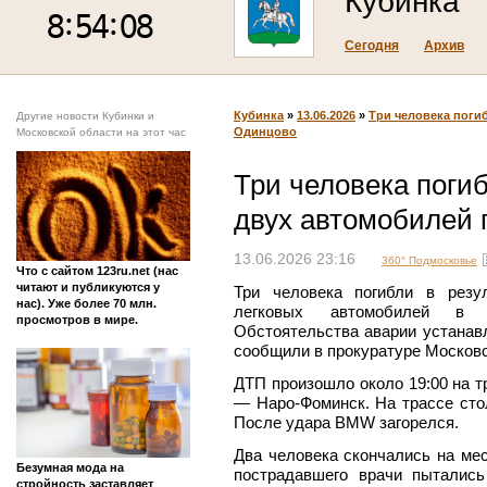
Кубинка
Сегодня
Архив
Кубинка
»
13.06.2026
»
Три человека поги
Другие новости Кубинки и
Одинцово
Московской области на этот час
Три человека поги
двух автомобилей 
13.06.2026 23:16
360° Подмосковье
Что с сайтом 123ru.net (нас
читают и публикуются у
Три человека погибли в резу
нас). Уже более 70 млн.
легковых автомобилей в О
просмотров в мире.
Обстоятельства аварии устанав
сообщили в прокуратуре Московс
ДТП произошло около 19:00 на т
— Наро-Фоминск. На трассе сто
После удара BMW загорелся.
Два человека скончались на ме
Безумная мода на
пострадавшего врачи пыталис
стройность заставляет