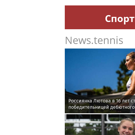
Спорт
News.tennis
Россиянка Лютова в 16 лет с
победительницей дебютного
WTA