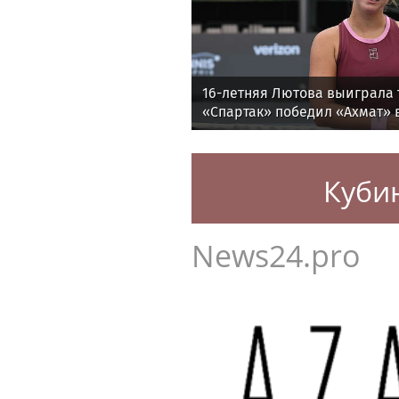
16-летняя Лютова выиграла 
«Спартак» победил «Ахмат» в
утру
Куби
News24.pro