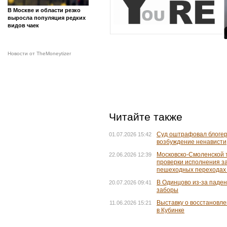
В Москве и области резко
выросла популяция редких
видов чаек
Новости от TheMoneytizer
Читайте также
Суд оштрафовал блогера
01.07.2026 15:42
возбуждение ненависти
Московско-Смоленской 
22.06.2026 12:39
проверки исполнения з
пешеходных переходах 
В Одинцово из-за паде
20.07.2026 09:41
заборы
Выставку о восстановл
11.06.2026 15:21
в Кубинке