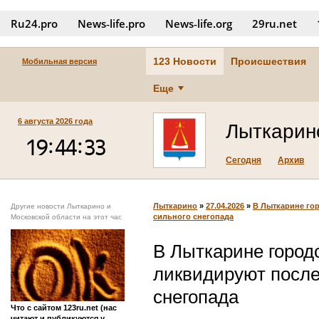
Ru24.pro
News‑life.pro
News‑life.org
29ru.net
123 Новости
Происшествия
Мобильная версия
Еще
6 августа 2026 года
Лыткарин
Сегодня
Архив
Лыткарино
»
27.04.2026
»
В Лыткарине го
Другие новости Лыткарино и
сильного снегопада
Московской области на этот час
В Лыткарине город
ликвидируют после
снегопада
Что с сайтом 123ru.net (нас
читают и публикуются у