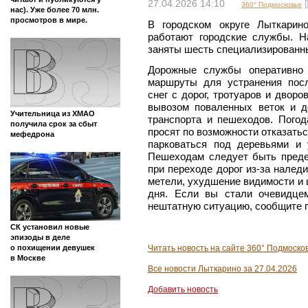
27.04.2026 14:10
360° Подмосковье
нас). Уже более 70 млн.
просмотров в мире.
В городском округе Лыткарино
работают городские службы. Н
заняты шесть специализированн
Дорожные службы оперативно
маршруты для устранения посл
снег с дорог, тротуаров и двор
вывозом поваленных веток и 
Учительница из ХМАО
транспорта и пешеходов. Погод
получила срок за сбыт
просят по возможности отказатьс
мефедрона
парковаться под деревьями и
Пешеходам следует быть преде
при переходе дорог из-за налед
метели, ухудшение видимости и 
дня. Если вы стали очевидце
нештатную ситуацию, сообщите п
СК установил новые
эпизоды в деле
Читать новость на сайте 360° Подмоско
о похищении девушек
в Москве
Все новости Лыткарино за 27.04.2026
Добавить новость