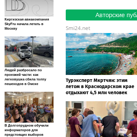
Авторские пуб
Киргизская авиакомпания
SkyFru начала летать в
Smi24.net
Москву
Людей разбросало по
проезжей части: как
легковушка сбила толпу
Турэксперт Мкртчян: этим
пешеходов в Омске
летом в Краснодарском крае
отдыхают 4,5 млн человек
В Долгопрудном обучили
информаторов для
предстоящих выборов