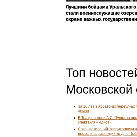
Лучшими бойцами Уральского 
стали военнослужащие озерск
охране важных государствен
Топ новосте
Московской 
За 10 лет в арбатских переулках 
домов
В Театре имени А.С. Пушкина пр
спектакля «Идиот»
Связь поколений: воспитанники 
провели серию акций ко Дню По