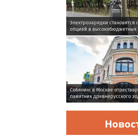
Электрозарядки становятся 
опцией в высокобюджетных 
Собянин: в Москве отрестав
памятник древнерусского зо
Новос