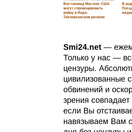
Востоковед Маслов: США
В ро
могут спровоцировать
Поса
войну в Индо-
меди
Тихоокеанском регионе
Smi24.net
— ежеми
Только у нас — вс
цензуры. Абсолютн
цивилизованные с
обвинений и оскор
зрения совпадает
если Вы отстаивае
навязываем Вам с