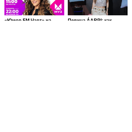
«Юмор FM Чарт» на
Певица ÁARPI: как
МУЗ‑ТВ: микс шуток,
грамотно подобрать
песен и позитива
гардероб для
выступлений
Ria.city
Певица ÁARPI: как
На Южном Урале
грамотно подобрать
росгвардейцы приняли
гардероб для
участие в спортивных
выступлений
состязаниях,
приуроченных ко Дню
физкультурника