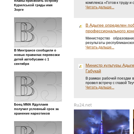
планы присвоить острову
комплекса «Готов к труду и 
Курилськой гряды имя
Читать дальше...
Зорге
В Адыгее определен по
профессионального конк
Министерство образован
результаты республиканског
Читать дальше...
В Минтрансе сообщили о
новых правилах перевозки
детей автобусами с 1
сентября
Министр культуры Адыге
Габукай
В рамках рабочей поездки 
провел встречу с главой Т
Читать дальше...
Ru24.net
Боец ММА Ядуллаев
получил условный срок за
хранение наркотиков