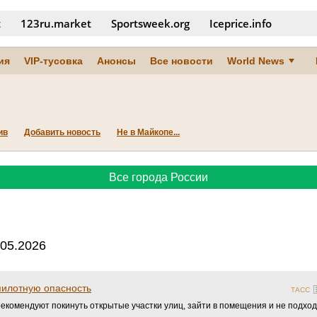
t
123ru.market
Sportsweek.org
Iceprice.info
ия
VIP-тусовка
Анонсы
Все новости
World News
ив
Добавить новость
Не в Майкопе...
Все города России
.05.2026
пилотную опасность
ТАСС
екомендуют покинуть открытые участки улиц, зайти в помещения и не подход