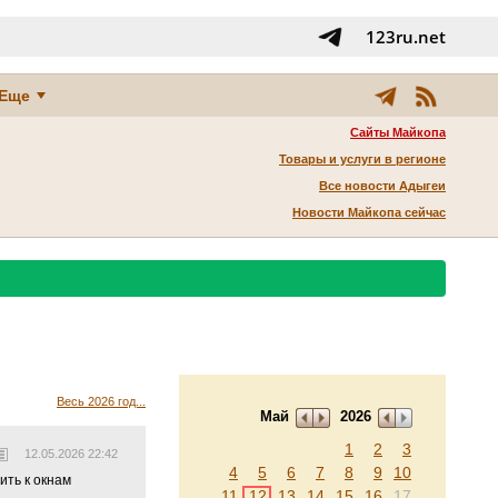
123ru.net
Еще
Сайты Майкопа
Товары и услуги в регионе
Все новости Адыгеи
Новости Майкопа сейчас
Весь 2026 год...
Май
2026
1
2
3
12.05.2026 22:42
4
5
6
7
8
9
10
ить к окнам
11
12
13
14
15
16
17