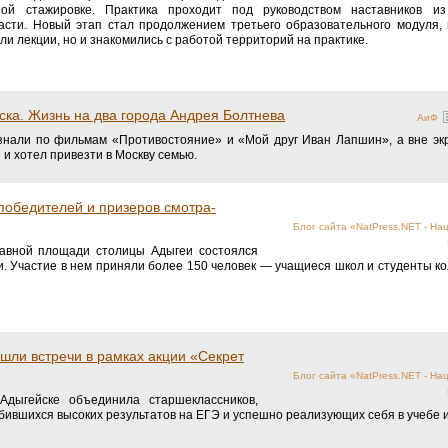
ой стажировке. Практика проходит под руководством наставников и
асти. Новый этап стал продолжением третьего образовательного модуля, 
ли лекции, но и знакомились с работой территорий на практике.
ска. Жизнь на два города Андрея Болтнева
АиФ
знали по фильмам «Противостояние» и «Мой друг Иван Лапшин», а вне эк
 и хотел привезти в Москву семью.
победителей и призеров смотра-
Блог сайта «NatPress.NET - На
лавной площади столицы Адыгеи состоялся
ни. Участие в нем приняли более 150 человек — учащиеся школ и студенты к
шли встречи в рамках акции «Секрет
Блог сайта «NatPress.NET - На
 Адыгейске объединила старшеклассников,
обившихся высоких результатов на ЕГЭ и успешно реализующих себя в учебе 