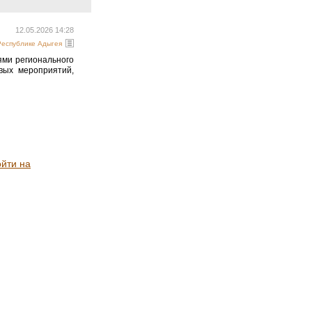
12.05.2026 14:28
Республике Адыгея
ями регионального
вых мероприятий,
ойти на