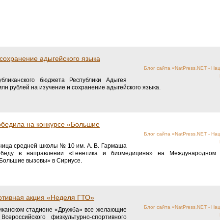
 сохранение адыгейского языка
Блог сайта «NatPress.NET - На
бликанского бюджета Республики Адыгея
лн рублей на изучение и сохранение адыгейского языка.
обедила на конкурсе «Большие
Блог сайта «NatPress.NET - На
ница средней школы № 10 им. А. В. Гармаша
победу в направлении «Генетика и биомедицина» на Международном к
«Большие вызовы» в Сириусе.
ортивная акция «Неделя ГТО»
Блог сайта «NatPress.NET - На
ликанском стадионе «Дружба» все желающие
Всероссийского физкультурно-спортивного