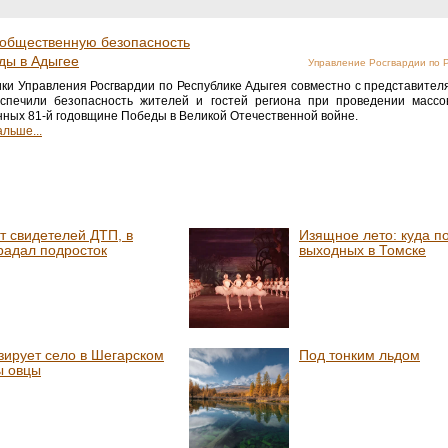
 общественную безопасность
ды в Адыгее
Управление Росгвардии по 
ки Управления Росгвардии по Республике Адыгея совместно с представител
спечили безопасность жителей и гостей региона при проведении массо
ных 81-й годовщине Победы в Великой Отечественной войне.
льше...
т свидетелей ДТП, в
Изящное лето: куда п
радал подросток
выходных в Томске
зирует село в Шегарском
Под тонким льдом
ы овцы