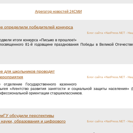
Агрегатор новостей 24СМИ
не определили победителей конкурса
Блог сайта «NatPress.NET - На
одвели итоги конкурса «Письмо в прошлое!»
посвященного 81-й годовщине празднования Победы в Великой Отечестве
е для школьников проводят
ероприятия
Блог сайта «NatPress.NET - На
 отделение Государственного казенного
дыгея «Агентство развития занятости и социальной защиты населения» 
рофессиональной ориентации старшеклассников.
лмГУ обсудили перспективы
 науки, образования и цифрового
Блог сайта «NatPress.NET - На