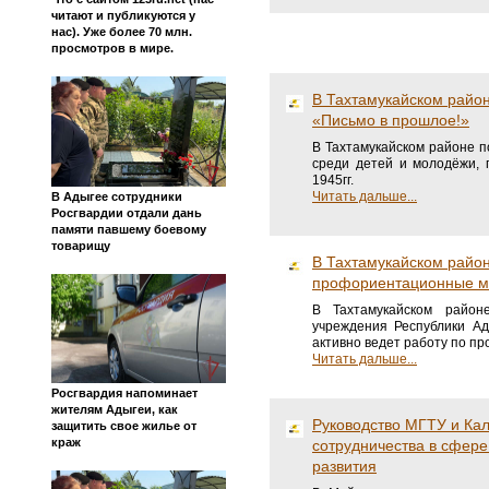
читают и публикуются у
нас). Уже более 70 млн.
просмотров в мире.
В Тахтамукайском райо
«Письмо в прошлое!»
В Тахтамукайском районе п
среди детей и молодёжи, 
1945гг.
Читать дальше...
В Адыгее сотрудники
Росгвардии отдали дань
памяти павшему боевому
товарищу
В Тахтамукайском район
профориентационные м
В Тахтамукайском районе
учреждения Республики А
активно ведет работу по п
Читать дальше...
Росгвардия напоминает
жителям Адыгеи, как
Руководство МГТУ и Ка
защитить свое жилье от
краж
сотрудничества в сфере
развития