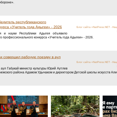
обороне».
бедитель республиканского
урса «Учитель года Адыгеи» - 2026
Блог сайта «NatPress.NET - На
ия и науки Республики Адыгея объявило
о профессионального конкурса «Учитель года Адыгеи» - 2026.
и совершил рабочую поездку в аул
Блог сайта «NatPress.NET - На
в аул Габукай министр культуры Юрий Аутлев
еучежского района Адамом Удычаком и директором Детской школы искусств Ал