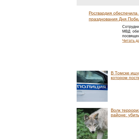
Росгвардия обеспечила
празднования Дня Побе
Сотрудни
МВД обе
посвящен
Читать да
В Томске ищу
котором пост
Волк террори
районе: убит