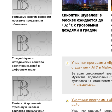
Синоптик Шувалов: в
Убившему жену из ревности
Москве ожидается до
москвичу предъявили
+32 °C с грозовыми
обвинение
дождями и градом
Создан Научно-
методический совет по
Участник программы «Вр
воспитанию детей в
студентами АГУ в Майк
цифровую эпоху
Ветеран специальной вое
Мужества, подполковник С
Кумпилова. Он стал гостем
Читать дальше...
Участники программы «
Reuters: Устроивший
район
стрельбу в школе в
Участники кадровой прог
Таиланде сначала убил