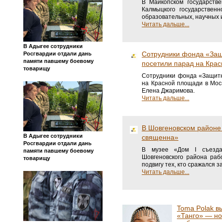
В Майкопском государств
Калмыцкого государствен
образовательных, научных 
Читать дальше...
В Адыгее сотрудники
Сотрудники фонда «Защ
Росгвардии отдали дань
памяти павшему боевому
посетили парад на Кра
товарищу
Сотрудники фонда «Защитн
на Красной площади в Мос
Елена Джаримова.
Читать дальше...
В Шовгеновском районе
В Адыгее сотрудники
священна»
Росгвардии отдали дань
В музее «Дом I съезда
памяти павшему боевому
Шовгеновского района ра
товарищу
подвигу тех, кто сражался 
Читать дальше...
Toma Polak в
«Танго» — н