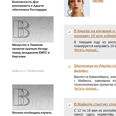
любви
Безопасность Дня
репатрианта в Адыгее
обеспечила Росгвардия
В Адыгее на изучение и
направят 10 млн рублей
В текущем году из респу
Мишустин и Пашинян
планируется направить 10 м
провели краткую беседу
Читать дальше...
перед заседанием ЕМПС в
Киргизии
Школьница из Адыгеи п
вызовы»
Новости от TheMoneytizer
Виолетта Куманяйкина, уче
г. Майкопа, завоевала 
технологических проектов 
Читать дальше...
В Майкопе стартует сп
С 12 по 16 мая на респуб
Япония пообещала изучить
смогут сдать нормативы 