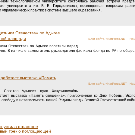
енном технологическом университете состоялась рабочая встреча предс
ного университета им. Б. Б. Городовикова, посвященная вопросам разв
и управленческих практик в системе высшего образования.
итники Отечества» по Адыгее
сной площади
Блог сайта «NatPress.NET - На
ики Отечества» по Адыгее посетили парад
кве. В их числе заместитель руководителя филиала фонда по РА по обще
 работает выставка «Память
Блог сайта «NatPress.NET - На
 Советов Адыгеи» аула Хакуринохабль
ботает выставка «Память священна», приуроченная ко Дню Победы. Эксп
за свободу и независимость нашей Родины в годы Великой Отечественной вой
ыпустила страстное
овый трек о поглощающей