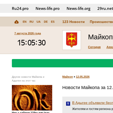
Ru24.pro
News‑life.pro
News‑life.org
29ru.ne
123 Новости
Происшеств
EN
RU
UA
DE
ES
7 августа 2026 года
Майкоп
Сегодня
Арх
Майкоп
»
12.05.2026
Другие новости Майкопа и
Адыгеи на этот час
Новости Майкопа за 12
В Адыгее объявили бес
Жителям и гостям региона р
Что с сайтом 123ru.net (нас