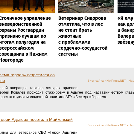
Столичное управление
Ветеринар Сидорова
«Я ему
вневедомственной
отметила, что в лес
как до
охраны Росгвардии
не стоит брать
и банк
признано лучшим по
животных
Валери
итогам полугодия на
с проблемами
звёздн
всероссийском
сердечно-сосудистой
совещании в Нижнем
системы
Новгороде
емя героев» встретился со
опе
Блог сайта «NatPress.NET - На
нной операции, кавалер четырех орденов
ергей Ковалев проходит стажировку в Адыгее под наставничеством глав
 проекта отдела молодежной политики АГУ «Беседа с Героем».
Герои Адыгеи» посетили Майкопский
Блог сайта «NatPress.NET - На
раммы для ветеранов СВО «Герои Адыгеи»