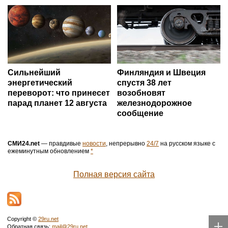
Сильнейший
Финляндия и Швеция
энергетический
спустя 38 лет
переворот: что принесет
возобновят
парад планет 12 августа
железнодорожное
сообщение
СМИ24.net
— правдивые
новости
, непрерывно
24/7
на русском языке с
ежеминутным обновлением
*
Полная версия сайта
Copyright ©
29ru.net
Обратная связь:
mail@29ru.net