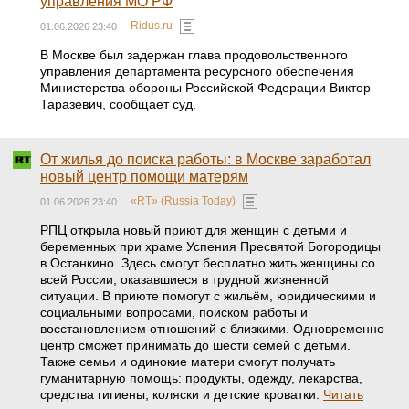
управления МО РФ
Ridus.ru
01.06.2026 23:40
В Москве был задержан глава продовольственного
управления департамента ресурсного обеспечения
Министерства обороны Российской Федерации Виктор
Таразевич, сообщает суд.
От жилья до поиска работы: в Москве заработал
новый центр помощи матерям
«RT» (Russia Today)
01.06.2026 23:40
РПЦ открыла новый приют для женщин с детьми и
беременных при храме Успения Пресвятой Богородицы
в Останкино. Здесь смогут бесплатно жить женщины со
всей России, оказавшиеся в трудной жизненной
ситуации. В приюте помогут с жильём, юридическими и
социальными вопросами, поиском работы и
восстановлением отношений с близкими. Одновременно
центр сможет принимать до шести семей с детьми.
Также семьи и одинокие матери смогут получать
гуманитарную помощь: продукты, одежду, лекарства,
средства гигиены, коляски и детские кроватки.
Читать