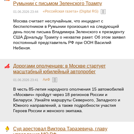
Румынии с письмом Зеленского Трампу
«Российская газета» (Digital RG)
01.06.2026 23:44
Москва считает неслучайным, что инцидент с
беспилотником в Румынии произошел на следующий
день после письма Владимира Зеленского к президенту
США Дональду Трампу о нехватке ракет. Об этом заявил
постоянный представитель РФ при ООН Василий
Небензя.
Дорогами ополченцев: в Москве стартует
масштабный юбилейный автопробег
АиФ
01.06.2026 23:41
В честь 85-летия народного ополчения 15 автомобилей
«Москвич» пройдут через 18 регионов России и
Беларуси. Узнайте маршруты Северного, Западного и
Южного направлений, а также подробности участия
Героев России и женского экипажа.
Суд арестовал Виктора Таразевича, главу