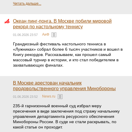
Читать дальше...
Океан пинг-понга. В Москве побили мировой
рекорд по настольному теннису
АиФ
01.06.2026 23:57
Грандиозный фестиваль настольного тенниса в
«Лужниках» собрал более 6 тысяч участников и вошел в
Книгу рекордов. Рассказываем, как прошел самый
массовый турнир в истории, и кто стал победителем в
захватывающих финалах.
В Москве арестован начальник
продовольственного управления Минобороны
News.ru
01.06.2026 23:52
235-й гарнизонный военный суд избрал меру
пресечения в виде заключения под стражу начальнику
управления департамента ресурсного обеспечения
Минобороны России. В суде не стали раскрывать, по
какой статье он проходит.