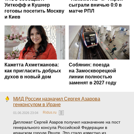
Уиткофф и Кушнер
сыграли вничью 0:0 в
готовы посетить Москву
матче РПЛ
и Киев
Кажетта Ахметжанова:
Собянин: поезда
как пригласить добрых
на Замоскворецкой
духов в новый дом
линии полностью
заменят в 2027 году
МИД России назначил Сергея Азарова
генконсулом в Иране
Ridus.ru
01.06.2026 23:04
Дипломат Сергей Азаров получил назначение на пост
генерального консула Российской Федерации в
иранском городе Реште. Это стало известно из