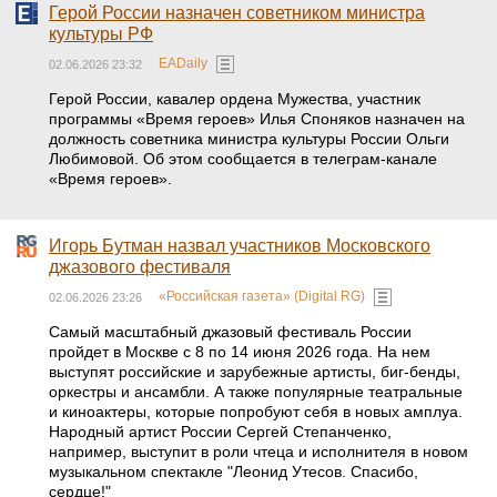
Герой России назначен советником министра
культуры РФ
EADaily
02.06.2026 23:32
Герой России, кавалер ордена Мужества, участник
программы «Время героев» Илья Споняков назначен на
должность советника министра культуры России Ольги
Любимовой. Об этом сообщается в телеграм-канале
«Время героев».
Игорь Бутман назвал участников Московского
джазового фестиваля
«Российская газета» (Digital RG)
02.06.2026 23:26
Самый масштабный джазовый фестиваль России
пройдет в Москве с 8 по 14 июня 2026 года. На нем
выступят российские и зарубежные артисты, биг-бенды,
оркестры и ансамбли. А также популярные театральные
и киноактеры, которые попробуют себя в новых амплуа.
Народный артист России Сергей Степанченко,
например, выступит в роли чтеца и исполнителя в новом
музыкальном спектакле "Леонид Утесов. Спасибо,
сердце!"