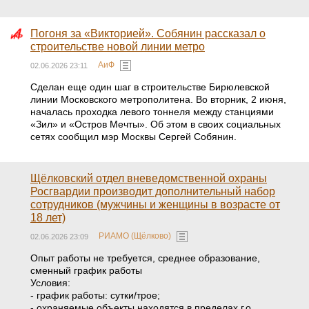
Погоня за «Викторией». Собянин рассказал о
строительстве новой линии метро
АиФ
02.06.2026 23:11
Сделан еще один шаг в строительстве Бирюлевской
линии Московского метрополитена. Во вторник, 2 июня,
началась проходка левого тоннеля между станциями
«Зил» и «Остров Мечты». Об этом в своих социальных
сетях сообщил мэр Москвы Сергей Собянин.
Щёлковский отдел вневедомственной охраны
Росгвардии производит дополнительный набор
сотрудников (мужчины и женщины в возрасте от
18 лет)
РИАМО (Щёлково)
02.06.2026 23:09
Опыт работы не требуется, среднее образование,
сменный график работы
Условия:
- график работы: сутки/трое;
- охраняемые объекты находятся в пределах г.о.