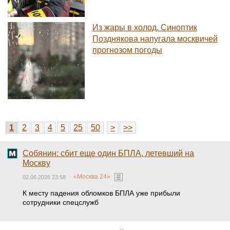
Из жары в холод. Синоптик
Позднякова напугала москвичей
прогнозом погоды
1
2
3
4
5
25
50
>
>>
Собянин: сбит еще один БПЛА, летевший на
Москву
«Москва 24»
02.06.2026 23:58
К месту падения обломков БПЛА уже прибыли
сотрудники спецслужб