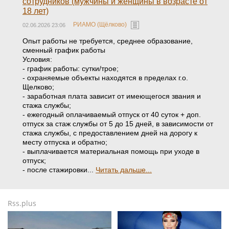
сотрудников (мужчины и женщины в возрасте от
18 лет)
РИАМО (Щёлково)
02.06.2026 23:06
Опыт работы не требуется, среднее образование,
сменный график работы
Условия:
- график работы: сутки/трое;
- охраняемые объекты находятся в пределах г.о.
Щелково;
- заработная плата зависит от имеющегося звания и
стажа службы;
- ежегодный оплачиваемый отпуск от 40 суток + доп.
отпуск за стаж службы от 5 до 15 дней, в зависимости от
стажа службы, с предоставлением дней на дорогу к
месту отпуска и обратно;
- выплачивается материальная помощь при уходе в
отпуск;
- после стажировки...
Читать дальше...
Rss.plus