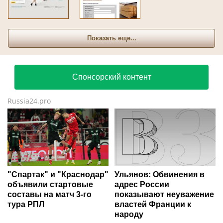
Показать еще...
Спонсорский контент
Russia24.pro
"Спартак" и "Краснодар"
Ульянов: Обвинения в
объявили стартовые
адрес России
составы на матч 3-го
показывают неуважение
тура РПЛ
властей Франции к
народу