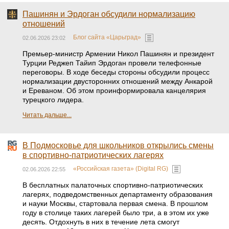
Пашинян и Эрдоган обсудили нормализацию
отношений
Блог сайта «Царьград»
02.06.2026 23:02
Премьер-министр Армении Никол Пашинян и президент
Турции Реджеп Тайип Эрдоган провели телефонные
переговоры. В ходе беседы стороны обсудили процесс
нормализации двусторонних отношений между Анкарой
и Ереваном. Об этом проинформировала канцелярия
турецкого лидера.
Читать дальше...
В Подмосковье для школьников открылись смены
в спортивно-патриотических лагерях
«Российская газета» (Digital RG)
02.06.2026 22:55
В бесплатных палаточных спортивно-патриотических
лагерях, подведомственных департаменту образования
и науки Москвы, стартовала первая смена. В прошлом
году в столице таких лагерей было три, а в этом их уже
десять. Отдохнуть в них в течение лета смогут