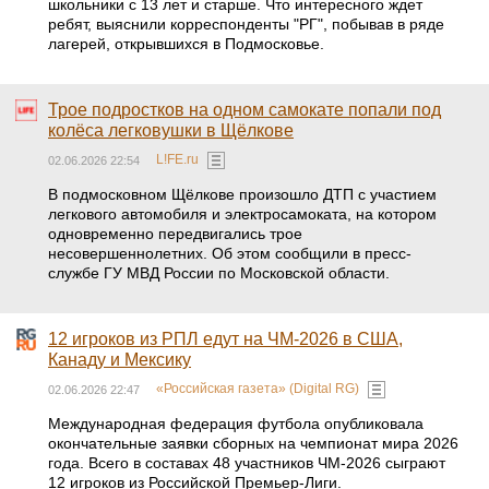
школьники с 13 лет и старше. Что интересного ждет
ребят, выяснили корреспонденты "РГ", побывав в ряде
лагерей, открывшихся в Подмосковье.
Трое подростков на одном самокате попали под
колёса легковушки в Щёлкове
L!FE.ru
02.06.2026 22:54
В подмосковном Щёлкове произошло ДТП с участием
легкового автомобиля и электросамоката, на котором
одновременно передвигались трое
несовершеннолетних. Об этом сообщили в пресс-
службе ГУ МВД России по Московской области.
12 игроков из РПЛ едут на ЧМ-2026 в США,
Канаду и Мексику
«Российская газета» (Digital RG)
02.06.2026 22:47
Международная федерация футбола опубликовала
окончательные заявки сборных на чемпионат мира 2026
года. Всего в составах 48 участников ЧМ-2026 сыграют
12 игроков из Российской Премьер-Лиги.