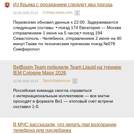
Из Крыма с опозданием следуют два поезда
Crimea-news.com
02.06.2026 23:21
Перевозчик обновил данные к 22:00. Задерживаются
следующие составы: • поезд 174 Евпатория — Москва
отправлением 1 июня на 5 часов;• поезд 194
Севастополь - Челябинск, отправлением 2 июня на 40
минут.Также по техническим причинам поезд №078
Симферопол
BetBoom Team победили Team Liquid на турнире
IEM Cologne Major 2026
Sport-Express.ru
02.06.2026 23:15
Российская команда смогла справиться
с интернациональным коллективом — все матчи
проходят в формате Bo1 — итоговый счет встречи
составил 1-0.
В МЧС рассказали, что делать при возгорании
телефона или пауэрбанка