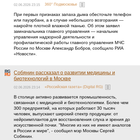
360° Подмосковье
02.06.2026 23:15
При первых признаках запаха дыма обесточьте телефон
или пауэрбанк, а в случае небольшого возгорания —
накройте плотной влажной тканью. Об этом заявил
замначальника главного управления — начальник
управления надзорной деятельности и
профилактической работы главного управления МЧС
России по Москве Александр Бобров, сообщило РИА
«Новости».
Собянин рассказал о развитии медицины и
биотехнологий в Москве
«Российская газета» (Digital RG)
02.06.2026 23:14
В столице активно развивается промышленность,
связанная с медициной и биотехнологиями. Более чем
300 предприятий, на которых работают 30 тысяч
человек, выпускают широкий спектр продукции: от
нейроимплантов для восстановления слуха и зрения до
искусственной почки. "Многие из них не имеют аналогов
в России и мире", - сообщил мэр Москвы Сергей
Собянин.