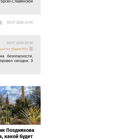
орско-Славянской
03.07.2026 23:40
03.07.2026 23:40
азета» (Digital RG)
а безопасности,
провел сегодня, 3
ик Позднякова
а, какой будет