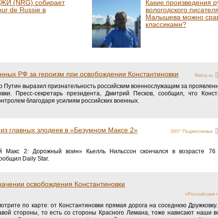
ЖИ (NRG) собирает
Какие произведения р
ur de Russie в
вологодского писател
Малышева можно срав
классиками?
нных РФ за героизм при освобождении Константиновки
Ridus.ru
 Путин выразил признательность российским военнослужащим за проявленн
вки. Пресс-секретарь президента, Дмитрий Песков, сообщил, что Конст
онтролем благодаря усилиям российских военных.
из главных злодеев в «Безумном Максе 2»
360° Подмосковье
 Макс 2: Дорожный воин» Кьелль Нильссон скончался в возрасте 76
общил Daily Star.
значении освобождения Константиновки
«Российская г
отрите по карте: от Константиновки прямая дорога на соседнюю Дружковку. 
равой стороны, то есть со стороны Красного Лимана, тоже нависают наши в