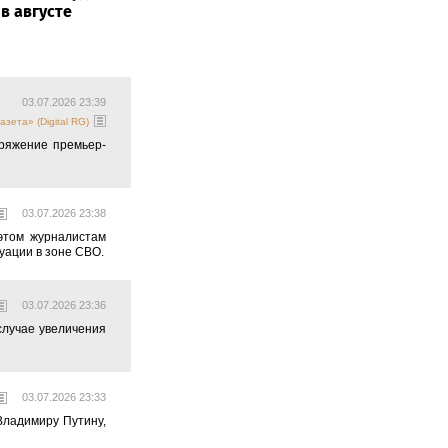
 в августе
03.07.2026 23:39
азета» (Digital RG)
ряжение премьер-
03.07.2026 23:38
этом журналистам
уации в зоне СВО.
03.07.2026 23:36
случае увеличения
03.07.2026 23:33
Владимиру Путину,