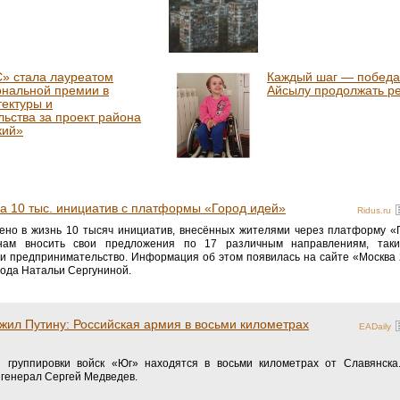
» стала лауреатом
Каждый шаг — победа
ональной премии в
Айсылу продолжать р
тектуры и
льства за проект района
кий»
а 10 тыс. инициатив с платформы «Город идей»
Ridus.ru
ено в жизнь 10 тысяч инициатив, внесённых жителями через платформу «
нам вносить свои предложения по 17 различным направлениям, таки
 и предпринимательство. Информация об этом появилась на сайте «Москва 
рода Натальи Сергуниной.
ил Путину: Российская армия в восьми километрах
EADaily
 группировки войск «Юг» находятся в восьми километрах от Славянска
генерал Сергей Медведев.