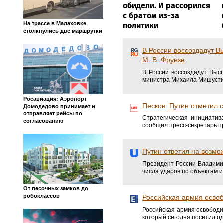
обидели. И рассорился
с братом из-за
На трассе в Малаховке
политики
столкнулись две маршрутки
В России воссоздадут 
М. В. Фрунзе
В России воссоздадут Выс
министра Михаила Мишусти
Росавиация: Аэропорт
Песков: Путин отметил 
Домодедово принимает и
отправляет рейсы по
Стратегическая инициати
согласованию
сообщил пресс-секретарь п
Путин ответил на возм
Президент России Владими
числа ударов по объектам 
От песочных замков до
робоклассов
Российская армия освоб
Российская армия освободи
который сегодня посетил о