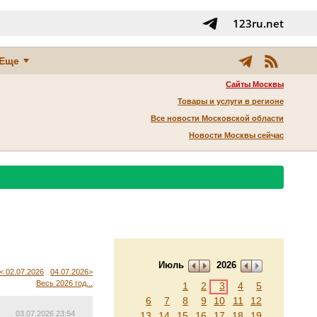
123ru.net
Еще
Сайты Москвы
Товары и услуги в регионе
Все новости Московской области
Новости Москвы сейчас
Июль
2026
< 02.07.2026
04.07.2026>
Весь 2026 год...
1
2
3
4
5
6
7
8
9
10
11
12
03.07.2026 23:54
13
14
15
16
17
18
19