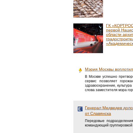
ГК «КОРТРОС
первой Наци
области архи
градостроите
«Академичес
Мэрия Москвы воплотил
В Москве успешно претвор
сервис позволяет горожа
здравоохранение, культура
слова заместителя мэра го
Генерал Медведев долож
от Славянска
Передовые подразделения
командующий группировкой 