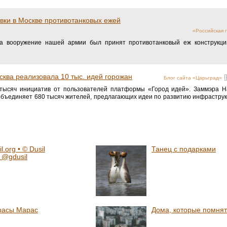
вки в Москве противотанковых ежей
«Российская г
на вооружение нашей армии был принят противотанковый еж конструкци
ква реализовала 10 тыс. идей горожан
Блог сайта «Царьград»
 тысяч инициатив от пользователей платформы «Город идей». Заммэра Н
бъединяет 680 тысяч жителей, предлагающих идеи по развитию инфраструк
il.org • © Dusil
Танец с подарками
 @gdusil
расы Марас
Дома, которые помня