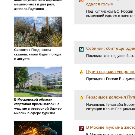
сдался голым
машино-мест в два раза,
заявила Радченко
Под Купянском ВС России 
выживший сдался в плен го
Собянин: сбит еще оди
Синоптик Позднякова
сказала, какой будет погода
Последствия воздушной ат
в августе
Путин выразил уверенн
Президент России Владимир
Герасимов доложил Пут
В Московской области
стартовал прием заявок на
Начальник Генштаба Воору
участие в реверсной бизнес-
ситуации в зоне Специальн
миссии в сфере туризма
В Москве мужчина жесто
В Москве мужчина жестоко и