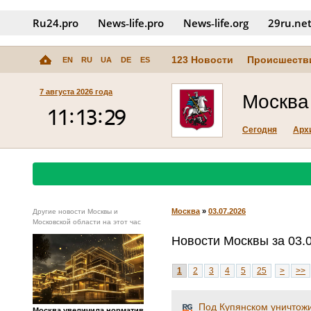
Ru24.pro
News‑life.pro
News‑life.org
29ru.ne
123 Новости
Происшеств
EN
RU
UA
DE
ES
7 августа 2026 года
Москва
Сегодня
Арх
Москва
»
03.07.2026
Другие новости Москвы и
Московской области на этот час
Новости Москвы за 03.
1
2
3
4
5
25
>
>>
Под Купянском уничтожи
Москва увеличила норматив