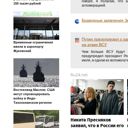
говоря, я полагаю, что 
150 тысяч рублей
агломерацией.
Бравурные заявления Зе
Путин предупредил о ра
Временные ограничения
на атаки ВСУ
ввели в аэропорту
Жуковский
Чем больше ВСУ будут а
предупредил президент Ро
июля, в одном из вспомогат
Ru24.net
Востоковед Маслов: США
могут спровоцировать
войну в Индо-
Тихоокеанском регионе
Никита Пресняков
заявил, что в России его