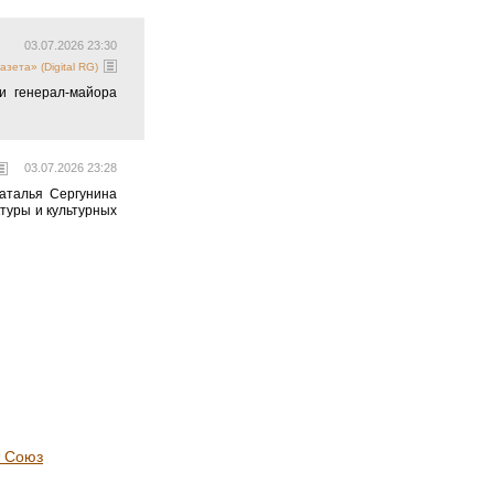
03.07.2026 23:30
азета» (Digital RG)
и генерал-майора
03.07.2026 23:28
аталья Сергунина
туры и культурных
т Союз