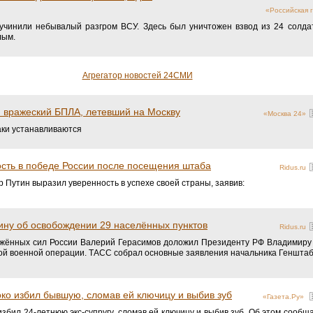
«Российская г
учинили небывалый разгром ВСУ. Здесь был уничтожен взвод из 24 солда
лым.
Агрегатор новостей 24СМИ
н вражеский БПЛА, летевший на Москву
«Москва 24»
аки устанавливаются
ость в победе России после посещения штаба
Ridus.ru
 Путин выразил уверенность в успехе своей страны, заявив:
ину об освобождении 29 населённых пунктов
Ridus.ru
жённых сил России Валерий Герасимов доложил Президенту РФ Владимиру 
ой военной операции. ТАСС собрал основные заявления начальника Генштаб
ко избил бывшую, сломав ей ключицу и выбив зуб
«Газета.Ру»
збил 24-летнюю экс-супругу, сломав ей ключицу и выбив зуб. Об этом сообщ