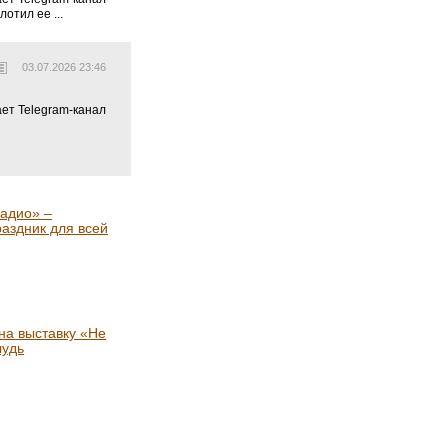
отил ее ...
03.07.2026 23:46
ает Telegram-канал
адио» –
раздник для всей
на выставку «Не
лудь