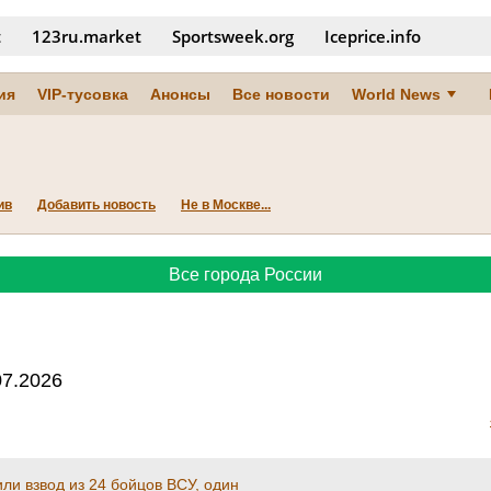
t
123ru.market
Sportsweek.org
Iceprice.info
ия
VIP-тусовка
Анонсы
Все новости
World News
ив
Добавить новость
Не в Москве...
Все города России
07.2026
ли взвод из 24 бойцов ВСУ, один