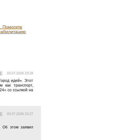
. Помогите
еабилитацию
03.07.2026 23:28
Город идей». Этот
м как транспорт,
24» со ссылкой на
03.07.2026 23:27
. Об этом заявил