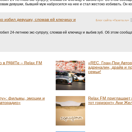
ловам девушки, бывший муж набросился на нее и стал жестоко избивать. Он кол
о избил девушку, сломав ей ключицу и
Блог сайта «Газета.ru»
збил 24-летнюю экс-супругу, сломав ей ключицу и выбив зуб. Об этом сообщ
о в РАМТе – Relax FM
«REC. Гран-При Автор
адреналин, драйв и п
семьи!
пу»: фильмы, эмоции и
Relax FM приглашает 
Авторадио»
тот горизонт» Ани Же