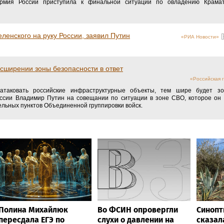
армия России приступила к финальной ситуации по овладению Крамат
ленского на руку России, заявил Путин
«РИА Новости»
сширении зоны безопасности в ответ
«Российская г
таковать российские инфраструктурные объекты, тем шире будет зон
ссии Владимир Путин на совещании по ситуации в зоне СВО, которое он 
ельных пунктов Объединенной группировки войск.
Полина Михайлюк
Во ФСИН опровергли
Синопт
пересдала ЕГЭ по
слухи о давлении на
сказал