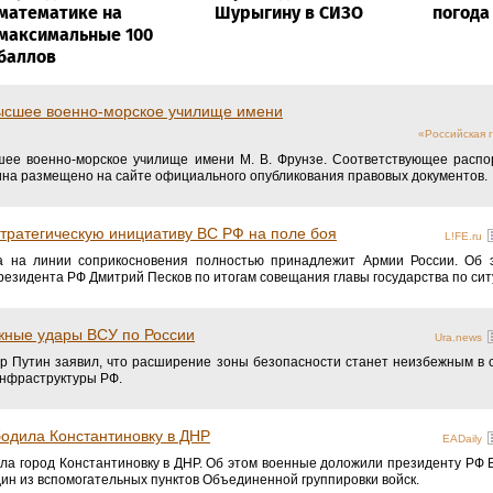
математике на
Шурыгину в СИЗО
погода
максимальные 100
баллов
Высшее военно-морское училище имени
«Российская г
шее военно-морское училище имени М. В. Фрунзе. Соответствующее распо
на размещено на сайте официального опубликования правовых документов.
стратегическую инициативу ВС РФ на поле боя
L!FE.ru
ва на линии соприкосновения полностью принадлежит Армии России. Об 
резидента РФ Дмитрий Песков по итогам совещания главы государства по сит
ожные удары ВСУ по России
Ura.news
р Путин заявил, что расширение зоны безопасности станет неизбежным в 
инфраструктуры РФ.
одила Константиновку в ДНР
EADaily
ла город Константиновку в ДНР. Об этом военные доложили президенту РФ 
дин из вспомогательных пунктов Объединенной группировки войск.