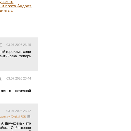
усского
я и поэта Андрея
нить с
03.07.2026 23:45
ый героизм в ходе
антиновка теперь
03.07.2026 23:44
 лет от почечной
03.07.2026 23:42
азета» (Digital RG)
А Дружковка - это
ойска. Собственно