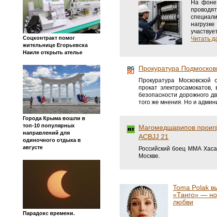
На фоне
проводят
специали
нагрузке
участвуе
Соцконтракт помог
Читать да
жительнице Егорьевска
Наиле открыть ателье
Прокуратура Подмосковь
Прокуратура Московской 
прокат электросамокатов,
безопасности дорожного д
того же мнения. Но и админ
Города Крыма вошли в
топ-10 популярных
Магомедшарипов проигр
направлений для
ACBJJ 21
одиночного отдыха в
августе
Российский боец ММА Хаса
Москве.
Toma Polak в
«Танго» — н
любви
Парадокс времени.