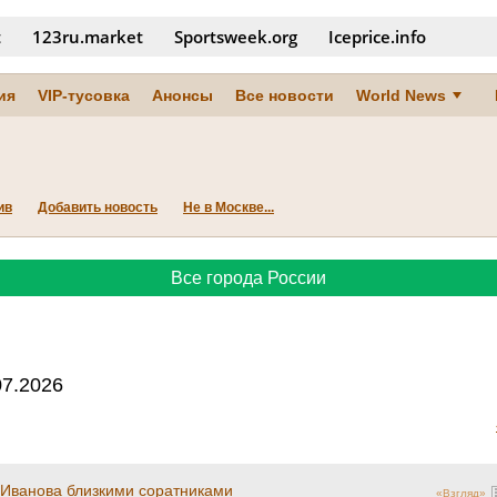
t
123ru.market
Sportsweek.org
Iceprice.info
ия
VIP-тусовка
Анонсы
Все новости
World News
ив
Добавить новость
Не в Москве...
Все города России
07.2026
 Иванова близкими соратниками
«Взгляд»