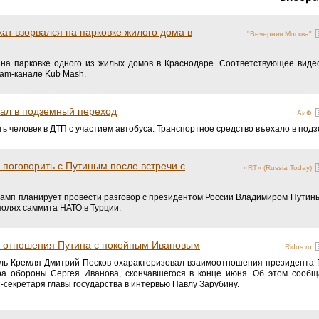
ат взорвался на парковке жилого дома в
"Вечерняя Москва"
на парковке одного из жилых домов в Краснодаре. Соответствующее видео
ram-канале Kub Mash.
хал в подземный переход
АиФ
ь человек в ДТП с участием автобуса. Транспортное средство въехало в под
 поговорить с Путиным после встречи с
«RT» (Russia Today)
мп планирует провести разговор с президентом России Владимиром Путины
олях саммита НАТО в Турции.
л отношения Путина с покойным Ивановым
Ridus.ru
ь Кремля Дмитрий Песков охарактеризовал взаимоотношения президента 
а обороны Сергея Иванова, скончавшегося в конце июня. Об этом сообщ
секретаря главы государства в интервью Павлу Зарубину.