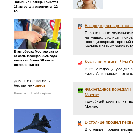
Затмение Солнца начнётся
13 августа, а закончится 12-
го
В городе расширяется 
Первые новые медиакиоски,
на улицах столицы, понра
нестационарный торговый о
больше в разных районах г
В автобусах Мострансавто
за семь месяцев 2026 года
выявили более 20 тысяч
Куклы на могиле. Чем С
безбилетников
В 125-ю годовщину со дня 
куклы. Aif.ru вспоминает ма
Добавь свою новость
бесплатно -
здесь
Фахретдинов победил Пе
Новости от TheMoneytizer
Москве
Российский боец Ринат Ф
Москве.
В столице прошел первы
В столице прошел первый