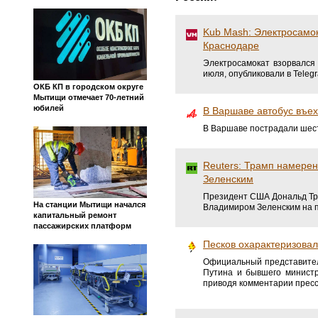
Kub Mash: Электросамок
Краснодаре
Электросамокат взорвался 
июля, опубликовали в Teleg
ОКБ КП в городском округе
Мытищи отмечает 70-летний
юбилей
В Варшаве автобус въе
В Варшаве пострадали шест
Reuters: Трамп намерен
Зеленским
Президент США Дональд Тра
На станции Мытищи начался
Владимиром Зеленским на п
капитальный ремонт
пассажирских платформ
Песков охарактеризова
Официальный представител
Путина и бывшего министр
приводя комментарии пресс-