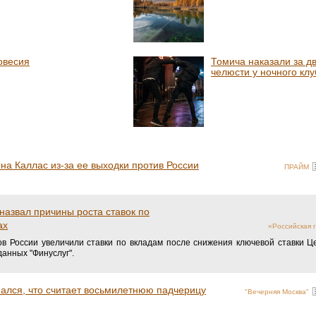
овесия
Томича наказали за д
челюсти у ночного клу
на Каллас из-за ее выходки против России
ПРАЙМ
азвал причины роста ставок по
ах
«Российская г
в России увеличили ставки по вкладам после снижения ключевой ставки Ц
данных "Финуслуг".
ался, что считает восьмилетнюю падчерицу
"Вечерняя Москва"