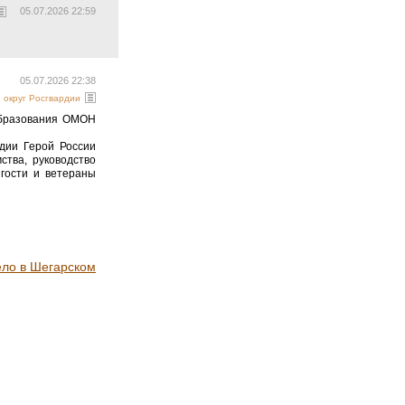
05.07.2026 22:59
05.07.2026 22:38
округ Росгвардии
образования ОМОН
дии Герой России
ства, руководство
 гости и ветераны
ело в Шегарском