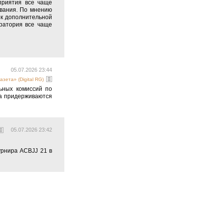
приятия все чаще
ования. По мнению
 к дополнительной
оратория все чаще
05.07.2026 23:44
азета» (Digital RG)
льных комиссий по
га придерживаются
05.07.2026 23:42
урнира ACBJJ 21 в