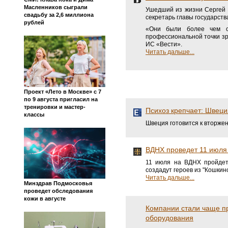
Масленников сыграли
Ушедший из жизни Сергей 
свадьбу за 2,6 миллиона
секретарь главы государств
рублей
«Они были более чем со
профессиональной точки зре
ИС «Вести».
Читать дальше...
Проект «Лето в Москве» с 7
по 9 августа пригласил на
тренировки и мастер-
Психоз крепчает: Швеци
классы
Швеция готовится к вторжен
ВДНХ проведет 11 июля 
11 июля на ВДНХ пройдет
создадут героев из "Кошкин
Читать дальше...
Минздрав Подмосковья
проведет обследования
кожи в августе
Компании стали чаще пр
оборудования