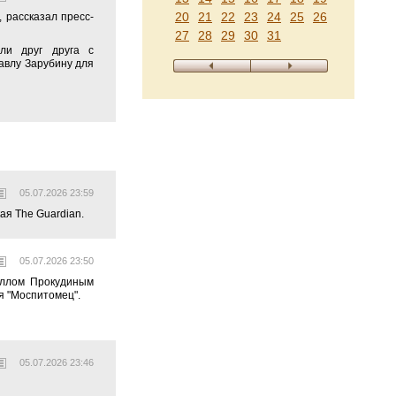
20
21
22
23
24
25
26
 рассказал пресс-
27
28
29
30
31
ли друг друга с
Павлу Зарубину для
05.07.2026 23:59
ая The Guardian.
05.07.2026 23:50
иллом Прокудиным
я "Моспитомец".
05.07.2026 23:46