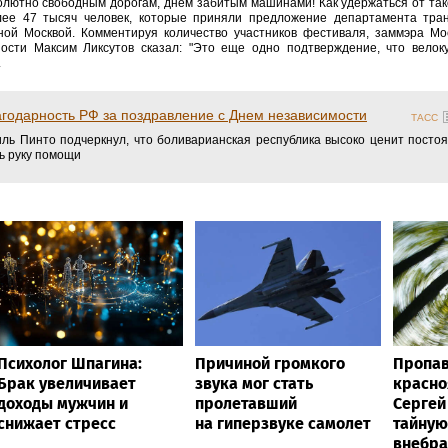
олютно свободным дорогам, днем забитым машинами! Как удержаться от так
лее 47 тысяч человек, которые приняли предложение департамента тран
ной Москвой. Комментируя количество участников фестиваля, заммэра Мо
сти Максим Ликсутов сказал: "Это еще одно подтверждение, что велоку
.
годарность РФ за поздравление с Днем независимости
ТАСС
ль Пинто подчеркнул, что боливарианская республика высоко ценит посто
ь руку помощи
Психолог Шпагина:
Причиной громкого
Пропа
Брак увеличивает
звука мог стать
красно
доходы мужчин и
пролетавший
Сергей
снижает стресс
на гиперзвуке самолет
тайную
внебра