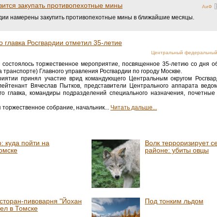
овится закупать противопехотные мины
АиФ
ии намерены закупить противопехотные мины в ближайшие месяцы.
 главка Росгвардии отметил 35-летие
Центральный федеральный 
 состоялось торжественное мероприятие, посвященное 35-летию со дня 
а транспорте) Главного управления Росгвардии по городу Москве.
риятии принял участие врид командующего Центральным округом Росгвар
лейтенант Вячеслав Пытков, представители Центрального аппарата ведом
го главка, командиры подразделений специального назначения, почетные
 торжественное собрание, начальник...
Читать дальше...
: куда пойти на
Волк терроризирует с
омске
районе: убиты овцы
сторан-пивоварня "Йохан
Под тонким льдом
рел в Томске