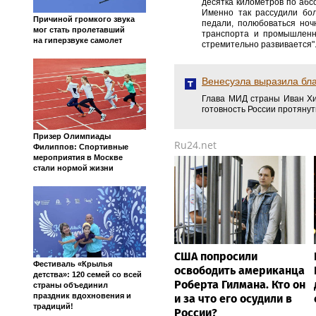
десятка километров по абс
Именно так рассудили бо
Причиной громкого звука
педали, полюбоваться ноч
мог стать пролетавший
транспорта и промышленно
на гиперзвуке самолет
стремительно развивается"
Венесуэла выразила бла
Глава МИД страны Иван Хи
готовность России протянут
Призер Олимпиады
Ru24.net
Филиппов: Спортивные
мероприятия в Москве
стали нормой жизни
США попросили
Фестиваль «Крылья
освободить американца
детства»: 120 семей со всей
Роберта Гилмана. Кто он
страны объединил
праздник вдохновения и
и за что его осудили в
традиций!
России?