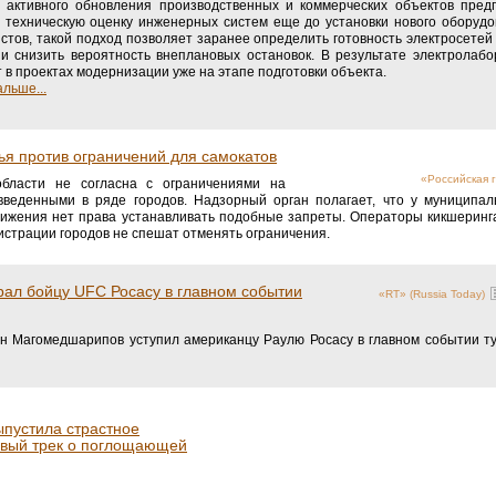
 активного обновления производственных и коммерческих объектов пред
 техническую оценку инженерных систем еще до установки нового оборуд
стов, такой подход позволяет заранее определить готовность электросетей
 и снизить вероятность внеплановых остановок. В результате электролаб
т в проектах модернизации уже на этапе подготовки объекта.
льше...
я против ограничений для самокатов
«Российская г
области не согласна с ограничениями на
 введенными в ряде городов. Надзорный орган полагает, что у муниципа
вижения нет права устанавливать подобные запреты. Операторы кикшерин
истрации городов не спешат отменять ограничения.
ал бойцу UFC Росасу в главном событии
«RT» (Russia Today)
н Магомедшарипов уступил американцу Раулю Росасу в главном событии т
ыпустила страстное
овый трек о поглощающей