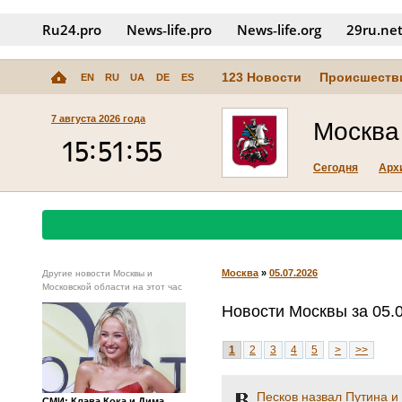
Ru24.pro
News‑life.pro
News‑life.org
29ru.ne
123 Новости
Происшеств
EN
RU
UA
DE
ES
7 августа 2026 года
Москва
Сегодня
Арх
Москва
»
05.07.2026
Другие новости Москвы и
Московской области на этот час
Новости Москвы за 05.
1
2
3
4
5
>
>>
Песков назвал Путина и
СМИ: Клава Кока и Дима