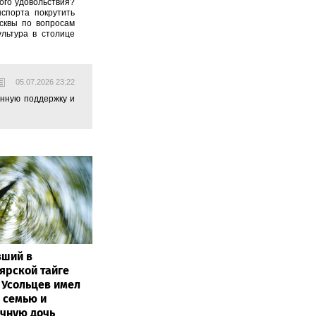
ого удовольствия?
спорта покрутить
сквы по вопросам
льтура в столице
05.07.2026 23:22
янную поддержку и
вший в
ярской тайге
 Усольцев имел
 семью и
чную дочь