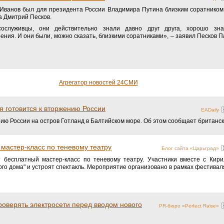
Иванов был для президента России Владимира Путина близким соратником,
а Дмитрий Песков.
служивцы, они действительно знали давно друг друга, хорошо зна
ния. И они были, можно сказать, близкими соратниками», – заявил Песков 
Агрегатор новостей 24СМИ
я готовится к вторжению России
EADaily
ию России на остров Готланд в Балтийском море. Об этом сообщает британск
мастер-класс по теневому театру
Блог сайта «Царьград»
 бесплатный мастер-класс по теневому театру. Участники вместе с Кир
ого дома" и устроят спектакль. Мероприятие организовано в рамках фестивал
оверять электросети перед вводом нового
PR-бюро «Perfect Raise»