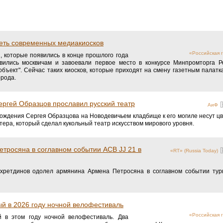
сеть современных медиакиосков
«Российская г
 которые появились в конце прошлого года
вились москвичам и завоевали первое место в конкурсе Минпромторга Р
бъект". Сейчас таких киосков, которые приходят на смену газетным палатка
орода.
ергей Образцов прославил русский театр
АиФ
рождения Сергея Образцова на Новодевичьем кладбище к его могиле несут ц
стера, который сделал кукольный театр искусством мирового уровня.
тросяна в соглавном событии ACB JJ 21 в
«RT» (Russia Today)
ахретдинов одолел армянина Армена Петросяна в соглавном событии тур
й в 2026 году ночной велофестиваль
«Российская г
 в этом году ночной велофестиваль. Два