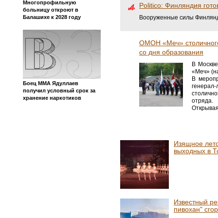
Многопрофильную
Politico: Финляндия гот
больницу откроют в
Вооруженные силы Финлянд
Балашихе к 2028 году
ОМОН «Меч» столичного
со дня образования
В Москве
«Меч» (н
В мероп
Боец ММА Ядуллаев
генерал-
получил условный срок за
столично
хранение наркотиков
отряда.
Открывая
Изящное лето
выходных в Т
Известный ре
пивохан" сго