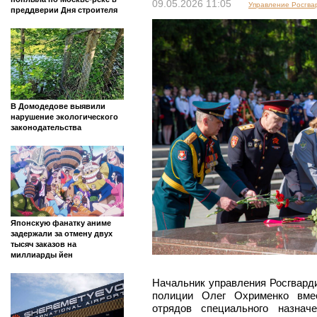
09.05.2026 11:05
Управление Росгва
преддверии Дня строителя
В Домодедове выявили
нарушение экологического
законодательства
Японскую фанатку аниме
задержали за отмену двух
тысяч заказов на
миллиарды йен
Начальник управления Росгвард
полиции Олег Охрименко вмес
отрядов специального назнач