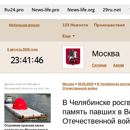
Ru24.pro
News‑life.pro
News‑life.org
29ru.net
123 Новости
Происшествия
Мобильная версия
Еще
6 августа 2026 года
Москва
Сегодня
Архив
Москва
»
09.05.2026
»
В Челябинске росгв
Другие новости Москвы и
Отечественной войне
Московской области на этот час
В Челябинске росг
память павших в В
Отечественной во
Огромная красная каска
поплыла по Москве-реке в