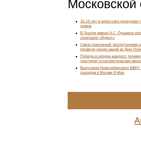
Московской 
За 10 лет в арбатских переулках 
домов
В Театре имени А.С. Пушкина пр
спектакля «Идиот»
Связь поколений: воспитанники 
провели серию акций ко Дню По
Победа в сердце каждого: почем
участвуют в патриотических мер
Выпускник Новосибирского ВВКУ
парадом в Москве 9 Мая
А