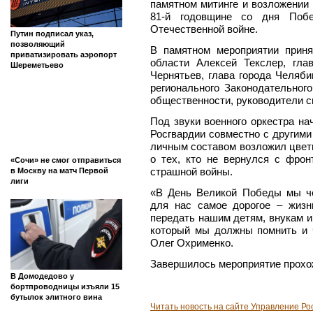
памятном митинге и возложении
81-й годовщине со дня Побе
Отечественной войне.
Путин подписал указ,
позволяющий
В памятном мероприятии приня
приватизировать аэропорт
области Алексей Текслер, гл
Шереметьево
Чернятьев, глава города Челяб
регионального Законодательног
общественности, руководители с
Под звуки военного оркестра на
Росгвардии совместно с другим
личным составом возложил цветы
о тех, кто не вернулся с фрон
«Сочи» не смог отправиться
страшной войны.
в Москву на матч Первой
лиги
«В День Великой Победы мы че
для нас самое дорогое – жизн
передать нашим детям, внукам и
который мы должны помнить и ч
Олег Охрименко.
Завершилось мероприятие прохо
В Домодедово у
бортпроводницы изъяли 15
бутылок элитного вина
Читать новость на сайте Управление Ро