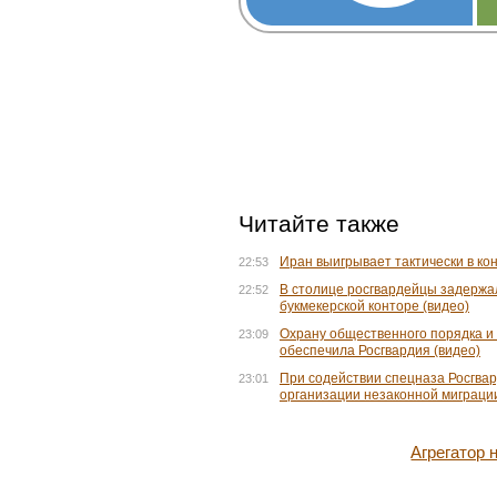
Читайте также
Иран выигрывает тактически в ко
22:53
В столице росгвардейцы задержа
22:52
букмекерской конторе (видео)
Охрану общественного порядка и
23:09
обеспечила Росгвардия (видео)
При содействии спецназа Росгва
23:01
организации незаконной миграции
Агрегатор