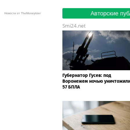
Авторские пуб
Новости от TheMoneytizer
Smi24.net
Губернатор Гусев: под
Воронежем ночью уничтожил
57 БПЛА