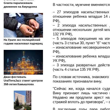
Granta парализовала
В частности, мужчине вменяются
движение на Амундсена
– 27 эпизодов насильственных
отношении ребенка младше 14 л
РФ),
– 2 эпизода насильственных 
отношении нескольких детей мла
132 УК РФ),
– 5 эпизодов покушения на из
На Урале экс-полицейский
(часть 3 статьи 30, пункт "б" час
годами насиловал падчериц
– изнасилование несовершеннолет
РФ),
– изнасилование ребенка младше 
УК РФ),
– 3 эпизода развратных действ
(часть 4 статьи 135 УК РФ).
По словам источника, знакомого 
Джаз-фестиваль
показаниях признавали вину.
UralTerraJazz станет центром
358-летия Камышлова
"Сейчас же, когда начался суд
Вину признают лишь частично 
Недавно им продлили арест на
стражей вплоть до приговора", –
В последние годы пара работ