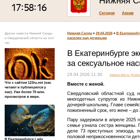
Нижняя С
Сегодня
Архив
Нижняя Салда
»
29.04.2026
»
В Екатеринбу
Другие новости Нижней Салды
насилие над дочерьми
и Свердловской области на этот
час
В Екатеринбурге эк
за сексуальное на
29.04.2026 11:30
Asbest-Gid.ru (Асбес
Что с сайтом 123ru.net (нас
Вместе с женой.
читают и публикуются у
нас). Уже более 70 млн.
Свердловский областной суд н
просмотров в мире.
многодетных супругов из Ниж
дочерей-школьниц. Главе семейс
пожизненный срок, его жене – до
Пару задержали в апреле 2025 г
семье узнала сестра женщины. П
деле 73 преступных эпизода, 
половой неприкосновенности дет
В Екатеринбурге Lada