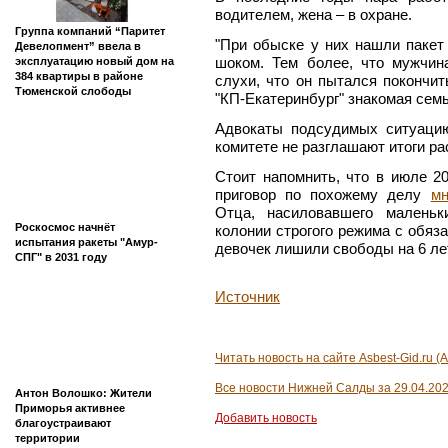
водителем, жена – в охране.
Группа компаний “Паритет
"При обыске у них нашли пакет
Девелопмент” ввела в
шоком. Тем более, что мужчин
эксплуатацию новый дом на
384 квартиры в районе
слухи, что он пытался покончит
Тюменской слободы
"КП-Екатеринбург" знакомая семь
Адвокаты подсудимых ситуаци
комитете не разглашают итоги р
Стоит напомнить, что в июле 2
приговор по похожему делу
мн
Отца, насиловавшего маленьк
Роскосмос начнёт
колонии строгого режима с обяз
испытания ракеты "Амур-
девочек лишили свободы на 6 ле
СПГ" в 2031 году
Источник
Читать новость на сайте Asbest-Gid.ru (
Все новости Нижней Салды за 29.04.20
Антон Волошко: Жители
Приморья активнее
Добавить новость
благоустраивают
территории