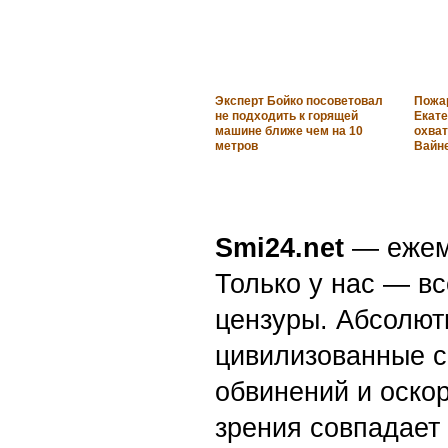
Эксперт Бойко посоветовал
Пожар
не подходить к горящей
Екате
машине ближе чем на 10
охват
метров
Вайн
Smi24.net
— ежеми
Только у нас — вс
цензуры. Абсолютн
цивилизованные с
обвинений и оскор
зрения совпадает