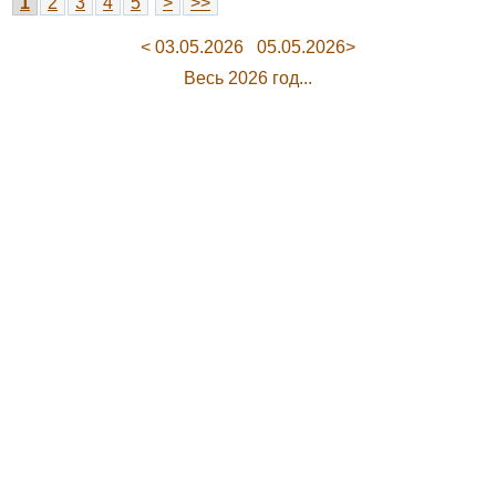
1
2
3
4
5
>
>>
< 03.05.2026
05.05.2026>
Весь 2026 год...
Спонсорский контент
Russia24.pro
Аделина Панина: ритуал
«Деловые Линии» в
богатства на сахар
Челябинске переезжают
на новый адрес