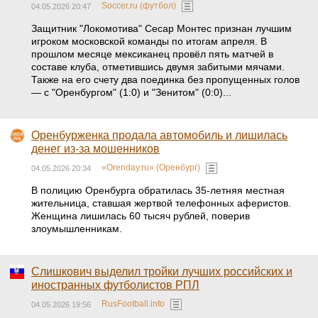
Soccer.ru (футбол)
04.05.2026 20:47
Защитник "Локомотива" Сесар Монтес признан лучшим
игроком московской команды по итогам апреля. В
прошлом месяце мексиканец провёл пять матчей в
составе клуба, отметившись двумя забитыми мячами.
Также на его счету два поединка без пропущенных голов
— с "Оренбургом" (1:0) и "Зенитом" (0:0)...
Оренбурженка продала автомобиль и лишилась
денег из-за мошенников
«Orenday.ru» (Оренбург)
04.05.2026 20:34
В полицию Оренбурга обратилась 35-летняя местная
жительница, ставшая жертвой телефонных аферистов.
Женщина лишилась 60 тысяч рублей, поверив
злоумышленникам.
Слишкович выделил тройки лучших российских и
иностранных футболистов РПЛ
RusFootball.info
04.05.2026 19:56