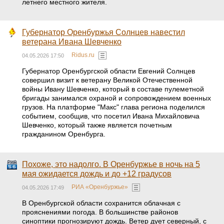
летнего местного жителя.
Губернатор Оренбуржья Солнцев навестил
ветерана Ивана Шевченко
Ridus.ru
04.05.2026 17:50
Губернатор Оренбургской области Евгений Солнцев
совершил визит к ветерану Великой Отечественной
войны Ивану Шевченко, который в составе пулеметной
бригады занимался охраной и сопровождением военных
грузов. На платформе "Макс" глава региона поделился
событием, сообщив, что посетил Ивана Михайловича
Шевченко, который также является почетным
гражданином Оренбурга.
Похоже, это надолго. В Оренбуржье в ночь на 5
мая ожидается дождь и до +12 градусов
РИА «Оренбуржье»
04.05.2026 17:49
В Оренбургской области сохранится облачная с
прояснениями погода. В большинстве районов
синоптики прогнозируют дождь. Ветер дует северный, с