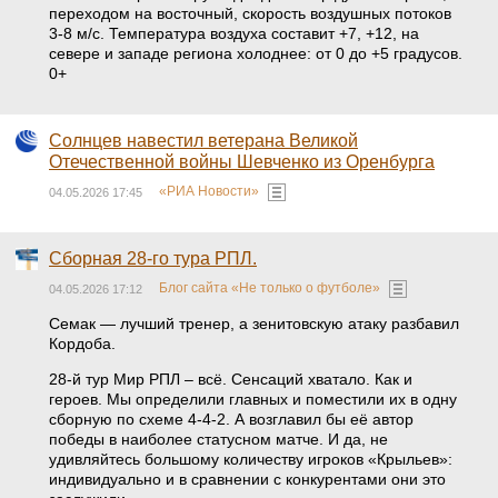
переходом на восточный, скорость воздушных потоков
3-8 м/с. Температура воздуха составит +7, +12, на
севере и западе региона холоднее: от 0 до +5 градусов.
0+
Солнцев навестил ветерана Великой
Отечественной войны Шевченко из Оренбурга
«РИА Новости»
04.05.2026 17:45
Сборная 28-го тура РПЛ.
Блог сайта «Не только о футболе»
04.05.2026 17:12
Семак — лучший тренер, а зенитовскую атаку разбавил
Кордоба.
28-й тур Мир РПЛ – всё. Сенсаций хватало. Как и
героев. Мы определили главных и поместили их в одну
сборную по схеме 4-4-2. А возглавил бы её автор
победы в наиболее статусном матче. И да, не
удивляйтесь большому количеству игроков «Крыльев»:
индивидуально и в сравнении с конкурентами они это