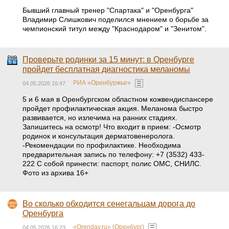
Бывший главный тренер "Спартака" и "Оренбурга"
Владимир Слишкович поделился мнением о борьбе за
чемпионский титул между "Краснодаром" и "Зенитом".
Проверьте родинки за 15 минут: в Оренбурге
пройдет бесплатная диагностика меланомы
РИА «Оренбуржье»
04.05.2026 16:47
5 и 6 мая в Оренбургском областном кожвендиспансере
пройдет профилактическая акция. Меланома быстро
развивается, но излечима на ранних стадиях.
Запишитесь на осмотр! Что входит в прием: -Осмотр
родинок и консультация дерматовенеролога.
-Рекомендации по профилактике. Необходима
предварительная запись по телефону: +7 (3532) 433-
222 С собой принести: паспорт, полис ОМС, СНИЛС.
Фото из архива 16+
Во сколько обходится сенегальцам дорога до
Оренбурга
«Orenday.ru» (Оренбург)
04.05.2026 16:23