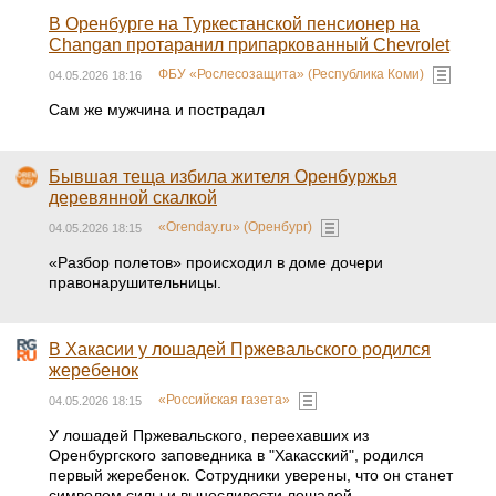
В Оренбурге на Туркестанской пенсионер на
Changan протаранил припаркованный Chevrolet
ФБУ «Рослесозащита» (Республика Коми)
04.05.2026 18:16
Сам же мужчина и пострадал
Бывшая теща избила жителя Оренбуржья
деревянной скалкой
«Orenday.ru» (Оренбург)
04.05.2026 18:15
«Разбор полетов» происходил в доме дочери
правонарушительницы.
В Хакасии у лошадей Пржевальского родился
жеребенок
«Российская газета»
04.05.2026 18:15
У лошадей Пржевальского, переехавших из
Оренбургского заповедника в "Хакасский", родился
первый жеребенок. Сотрудники уверены, что он станет
символом силы и выносливости лошадей