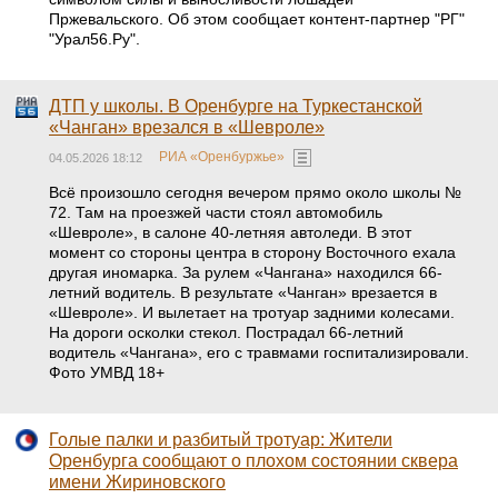
Пржевальского. Об этом сообщает контент-партнер "РГ"
"Урал56.Ру".
ДТП у школы. В Оренбурге на Туркестанской
«Чанган» врезался в «Шевроле»
РИА «Оренбуржье»
04.05.2026 18:12
Всё произошло сегодня вечером прямо около школы №
72. Там на проезжей части стоял автомобиль
«Шевроле», в салоне 40-летняя автоледи. В этот
момент со стороны центра в сторону Восточного ехала
другая иномарка. За рулем «Чангана» находился 66-
летний водитель. В результате «Чанган» врезается в
«Шевроле». И вылетает на тротуар задними колесами.
На дороги осколки стекол. Пострадал 66-летний
водитель «Чангана», его с травмами госпитализировали.
Фото УМВД 18+
Голые палки и разбитый тротуар: Жители
Оренбурга сообщают о плохом состоянии сквера
имени Жириновского