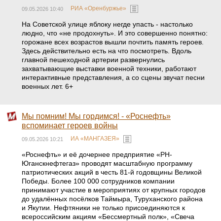
РИА «Оренбуржье»
09.05.2026 10:40
На Советской улице яблоку негде упасть - настолько
людно, что «не продохнуть». И это совершенно понятно:
горожане всех возрастов вышли почтить память героев.
Здесь действительно есть на что посмотреть. Вдоль
главной пешеходной артерии развернулись
захватывающие выставки военной техники, работают
интерактивные представления, а со сцены звучат песни
военных лет. 6+
Мы помним! Мы гордимся! - «Роснефть»
вспоминает героев войны
ИА «МАНГАЗЕЯ»
09.05.2026 10:21
«Роснефть» и её дочернее предприятие «РН-
Юганскнефтегаз» проводят масштабную программу
патриотических акций в честь 81-й годовщины Великой
Победы. Более 100 000 сотрудников компании
принимают участие в мероприятиях от крупных городов
до удалённых посёлков Таймыра, Туруханского района
и Якутии. Нефтяники не только присоединяются к
всероссийским акциям «Бессмертный полк», «Свеча