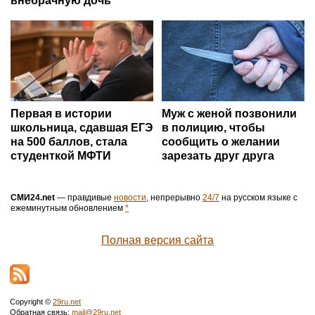
внебрачную дочь
Первая в истории
Муж с женой позвонили
школьница, сдавшая ЕГЭ
в полицию, чтобы
на 500 баллов, стала
сообщить о желании
студенткой МФТИ
зарезать друг друга
СМИ24.net
— правдивые
новости
, непрерывно
24/7
на русском языке с
ежеминутным обновлением
*
Полная версия сайта
Copyright ©
29ru.net
Обратная связь:
mail@29ru.net