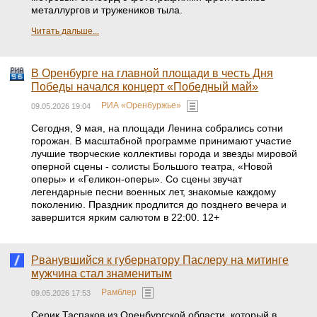
металлургов и тружеников тыла.
Читать дальше...
В Оренбурге на главной площади в честь Дня
Победы начался концерт «Победный май»
РИА «Оренбуржье»
09.05.2026 19:04
Сегодня, 9 мая, на площади Ленина собрались сотни
горожан. В масштабной программе принимают участие
лучшие творческие коллективы города и звезды мировой
оперной сцены - солисты Большого театра, «Новой
оперы» и «Геликон-оперы». Со сцены звучат
легендарные песни военных лет, знакомые каждому
поколению. Праздник продлится до позднего вечера и
завершится ярким салютом в 22:00. 12+
Рванувшийся к губернатору Паслеру на митинге
мужчина стал знаменитым
Рамблер
09.05.2026 17:53
Серик Таспаков из Оренбургской области, который в