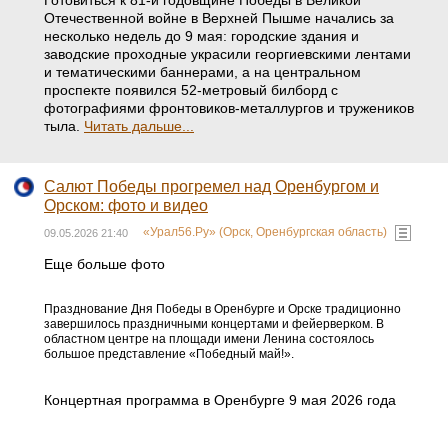
Готовиться к 81-й годовщине Победы в Великой
Отечественной войне в Верхней Пышме начались за
несколько недель до 9 мая: городские здания и
заводские проходные украсили георгиевскими лентами
и тематическими баннерами, а на центральном
проспекте появился 52-метровый билборд с
фотографиями фронтовиков-металлургов и тружеников
тыла.
Читать дальше...
Салют Победы прогремел над Оренбургом и
Орском: фото и видео
«Урал56.Ру» (Орск, Оренбургская область)
09.05.2026 21:40
Еще больше фото
Празднование Дня Победы в Оренбурге и Орске традиционно
завершилось праздничными концертами и фейерверком. В
областном центре на площади имени Ленина состоялось
большое представление «Победный май!».
Концертная программа в Оренбурге 9 мая 2026 года