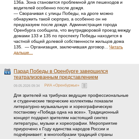
136а. Зона становится проблемной для пешеходов и
водителей особенно после дождя.
— Сворачивая с улицы Победы, на дроге можно
обнаружить такой сюрприз, а особенно он не
предсказуем после дождя. Администрация города
Оренбурга сообщила, что внутридворовой проезд между
домами 133 и 135 по проспекту Победы находится в
частной общей долевой собственности жильцов дома
135. — Организация, заключившая договор...
Читать
дальше...
Парад Победы в Оренбурге завершился
театрализованным представлением
РИА «Оренбуржье»
09.05.2026 09:34
Для зрителей на трибунах ведущие профессиональные
и студенческие творческие коллективы показали
литературно-музыкальную и хореографическую
постановку «Победа одна на всех». Традиционный
концерт подарил зрителям настоящий синтез
литературы, музыки и хореографии. Мероприятие
приурочено к Году единства народов России и
подчёркивает: в многообразии традиций страны