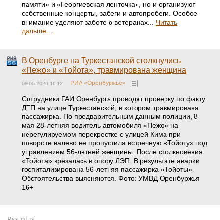
памяти» и «Георгиевская ленточка», но и организуют
собственные концерты, забеги и автопробеги. Особое
внимание уделяют заботе о ветеранах...
Читать
дальше...
В Оренбурге на Туркестанской столкнулись
«Пежо» и «Тойота», травмирована женщина
РИА «Оренбуржье»
09.05.2026 10:12
Сотрудники ГАИ Оренбурга проводят проверку по факту
ДТП на улице Туркестанской, в котором травмирована
пассажирка. По предварительным данным полиции, 8
мая 28-летняя водитель автомобиля «Пежо» на
нерегулируемом перекрестке с улицей Кима при
повороте налево не пропустила встречную «Тойоту» под
управлением 56-летней женщины. После столкновения
«Тойота» врезалась в опору ЛЭП. В результате аварии
госпитализирована 56-летняя пассажирка «Тойоты».
Обстоятельства выясняются. Фото: УМВД Оренбуржья
16+
Rss.plus