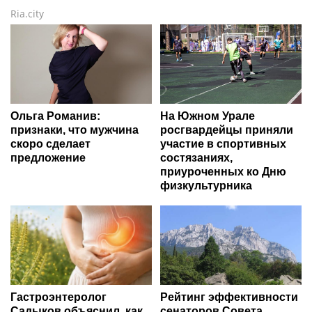
Ria.city
Ольга Романив:
На Южном Урале
признаки, что мужчина
росгвардейцы приняли
скоро сделает
участие в спортивных
предложение
состязаниях,
приуроченных ко Дню
физкультурника
Гастроэнтеролог
Рейтинг эффективности
Садыков объяснил, как
сенаторов Совета