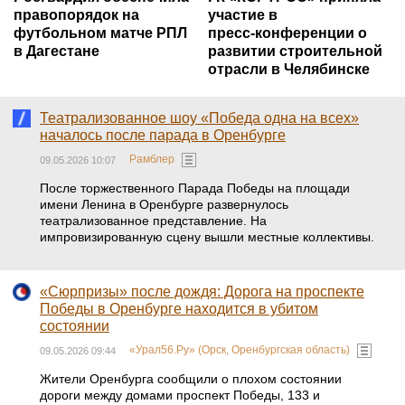
правопорядок на
участие в
футбольном матче РПЛ
пресс‑конференции о
в Дагестане
развитии строительной
отрасли в Челябинске
Театрализованное шоу «Победа одна на всех»
началось после парада в Оренбурге
Рамблер
09.05.2026 10:07
После торжественного Парада Победы на площади
имени Ленина в Оренбурге развернулось
театрализованное представление. На
импровизированную сцену вышли местные коллективы.
«Сюрпризы» после дождя: Дорога на проспекте
Победы в Оренбурге находится в убитом
состоянии
«Урал56.Ру» (Орск, Оренбургская область)
09.05.2026 09:44
Жители Оренбурга сообщили о плохом состоянии
дороги между домами проспект Победы, 133 и