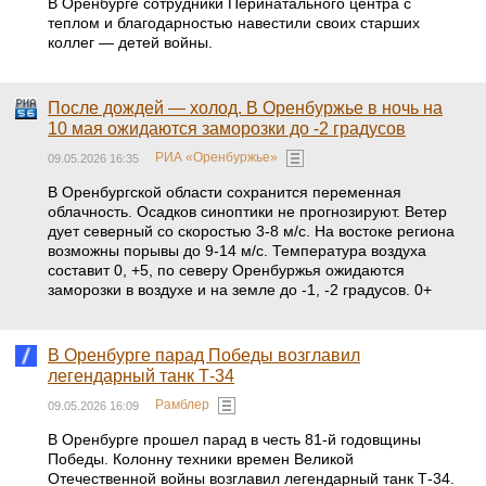
В Оренбурге сотрудники Перинатального центра с
теплом и благодарностью навестили своих старших
коллег — детей войны.
После дождей — холод. В Оренбуржье в ночь на
10 мая ожидаются заморозки до -2 градусов
РИА «Оренбуржье»
09.05.2026 16:35
В Оренбургской области сохранится переменная
облачность. Осадков синоптики не прогнозируют. Ветер
дует северный со скоростью 3-8 м/с. На востоке региона
возможны порывы до 9-14 м/с. Температура воздуха
составит 0, +5, по северу Оренбуржья ожидаются
заморозки в воздухе и на земле до -1, -2 градусов. 0+
В Оренбурге парад Победы возглавил
легендарный танк Т-34
Рамблер
09.05.2026 16:09
В Оренбурге прошел парад в честь 81-й годовщины
Победы. Колонну техники времен Великой
Отечественной войны возглавил легендарный танк Т-34.