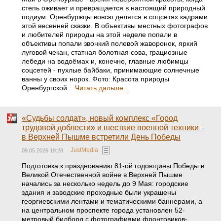
степь оживает и превращается в настоящий природный
подиум. Оренбуржцы вовсю делятся в соцсетях кадрами
этой весенней сказки. В объективы местных фотографов
и любителей природы на этой неделе попали в
объективы попали звонкий полевой жаворонок, яркий
луговой чекан, статная болотная сова, грациозные
лебеди на водоёмах и, конечно, главные любимцы
соцсетей - пухлые байбаки, принимающие солнечные
ванны у своих норок. Фото: Красота природы
Оренбургской...
Читать дальше...
«Судьбы солдат», новый комплекс «Город
трудовой доблести» и шествие военной техники –
в Верхней Пышме встретили День Победы
JustMedia
09.05.2026 19:28
Подготовка к празднованию 81-ой годовщины Победы в
Великой Отечественной войне в Верхней Пышме
начались за несколько недель до 9 Мая: городские
здания и заводские проходные были украшены
георгиевскими лентами и тематическими баннерами, а
на центральном проспекте города установлен 52-
метровый билборд с фотографиями фронтовиков-