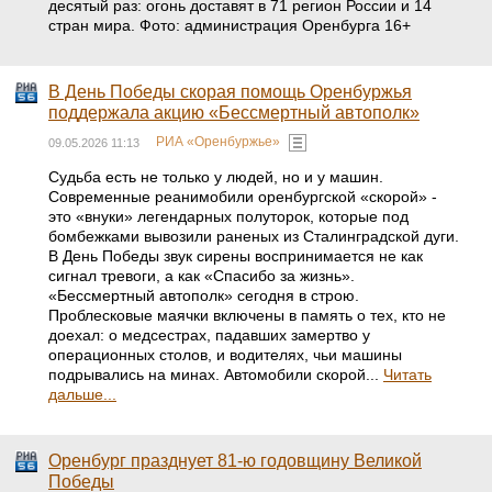
десятый раз: огонь доставят в 71 регион России и 14
стран мира. Фото: администрация Оренбурга 16+
В День Победы скорая помощь Оренбуржья
поддержала акцию «Бессмертный автополк»
РИА «Оренбуржье»
09.05.2026 11:13
Судьба есть не только у людей, но и у машин.
Современные реанимобили оренбургской «скорой» -
это «внуки» легендарных полуторок, которые под
бомбежками вывозили раненых из Сталинградской дуги.
В День Победы звук сирены воспринимается не как
сигнал тревоги, а как «Спасибо за жизнь».
«Бессмертный автополк» сегодня в строю.
Проблесковые маячки включены в память о тех, кто не
доехал: о медсестрах, падавших замертво у
операционных столов, и водителях, чьи машины
подрывались на минах. Автомобили скорой...
Читать
дальше...
Оренбург празднует 81-ю годовщину Великой
Победы