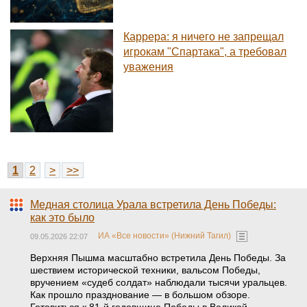
Каррера: я ничего не запрещал
игрокам "Спартака", а требовал
уважения
1
2
>
>>
Медная столица Урала встретила День Победы:
как это было
ИА «Все новости» (Нижний Тагил)
09.05.2026 22:07
Верхняя Пышма масштабно встретила День Победы. За
шествием исторической техники, вальсом Победы,
вручением «судеб солдат» наблюдали тысячи уральцев.
Как прошло празднование — в большом обзоре.