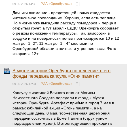
РИА «Оренбуржье»
09.05.2026 14:30
Дачники внимание - предстоящей ночью ожидается
интенсивное похолодание. Хорошо, если есть теплица.
Но многие уже высадили рассаду помидоров и перца в
открытый грунт, а тут аврал - ЕДДС Оренбурга сообщает
о резком понижении температуры. Так, заморозки в
воздухе и на поверхности почвы прогнозируются 10 и 12
мая до -1 -2°, 11 мая до -1, -4° местами по
Оренбургской области в ночные и утренние часы. Фото
из архива 12+
В музее истории Оренбурга пополнение: в его
фонды передана капсула «Огня памяти»
РИА «Оренбуржье»
09.05.2026 12:31
Капсулу с частицей Вечного огня от Могилы
Неизвестного Солдата передали в фонды Музея
истории Оренбурга. Артефакт прибыл в город 7 мая в
рамках юбилейной акции «Огонь памяти», а на
следующий день, 8 мая, торжественная церемония
передачи состоялась в Доме Памяти (структурном
подразделении музея). В этом году акция проходит в