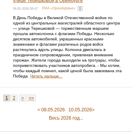
улице Терешковой в Оренбурге
РИА «Оренбуржье»
09.05.2026 08:47
В День Победы в Великой Отечественной войне по
одной из центральных магистралей областного центра
— улице Терешковой — торжественным маршем
прошла автоколонна с флагами Победы. Несколько
десятков автомобилей, украшенных красными
знаменами и флагами различных родов войск
растянулись вдоль улицы. Колонна двигалась в
праздничном сопровождении, привлекая внимание
горожан. Жители города выходили на тротуары, чтобы
поприветствовать участников автопробега. - Мы хотим,
чтобы каждый помнил, какой ценой была завоевана эта
Победа.
Читать дальше...
1
2
>
>>
< 08.05.2026
10.05.2026>
Весь 2026 год...