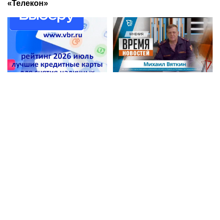
«Телекон»
С наличными в наличии.
Офицер Управления
«Выберу.ру» составил
Росгвардии по
рейтинг кредитных карт
Свердловской области
для снятия денег за
стал гостем передачи в
июль 2026 года
эфире телекомпании
«Телекон»
Ria.city