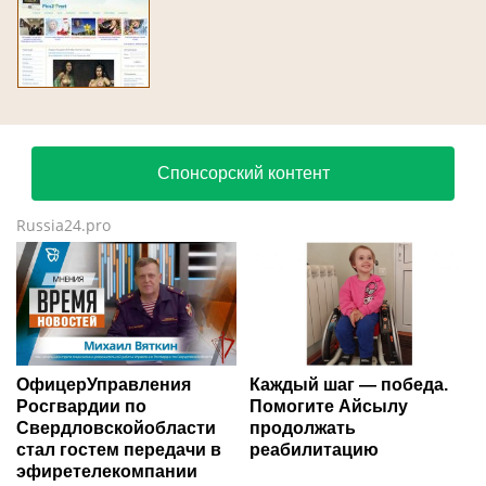
Спонсорский контент
Russia24.pro
ОфицерУправления
Каждый шаг — победа.
Росгвардии по
Помогите Айсылу
Свердловскойобласти
продолжать
стал гостем передачи в
реабилитацию
эфиретелекомпании