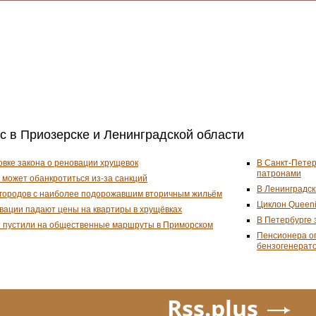
ас в Приозерске и Ленинградской области
овке закона о реновации хрущевок
В Санкт-Петер
патронами
 может обанкротиться из-за санкций
В Ленинградск
 городов с наиболее подорожавшим вторичным жильём
Циклон Queeni
вации падают цены на квартиры в хрущёвках
В Петербурге 
 пустили на общественные маршруты в Приморском
Пенсионера ог
бензогенерат
Rss.plus