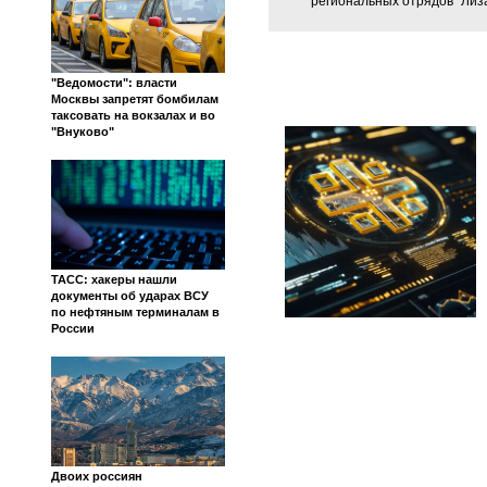
региональных отрядов "Лиза
"Ведомости": власти
Москвы запретят бомбилам
таксовать на вокзалах и во
"Внуково"
ТАСС: хакеры нашли
документы об ударах ВСУ
по нефтяным терминалам в
России
Двоих россиян