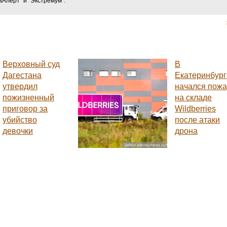
Алерт" и "Экстремум".
Верховный суд
В
Дагестана
Екатеринбург
утвердил
начался пож
пожизненный
на складе
приговор за
Wildberries
убийство
после атаки
девочки
дрона