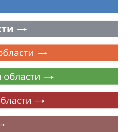
сти
области
 области
области