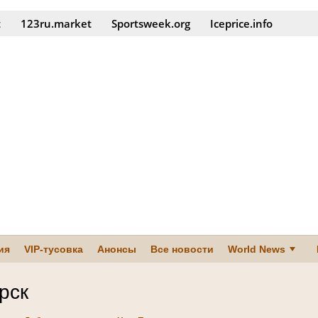
t
123ru.market
Sportsweek.org
Iceprice.info
ия
VIP-тусовка
Анонсы
Все новости
World News
рск