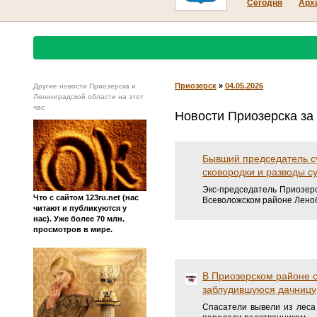
Сегодня
Арх
Приозерск
»
04.05.2026
Другие новости Приозерска и
Ленинградской области на этот
час
Новости Приозерска за 
Бывший председатель су
сковородки и разводы с
Экс-председатель Приозерск
Что с сайтом 123ru.net (нас
Всеволожском районе Леноб
читают и публикуются у
нас). Уже более 70 млн.
просмотров в мире.
В Приозерском районе с
заблудившуюся дачницу
Спасатели вывели из леса