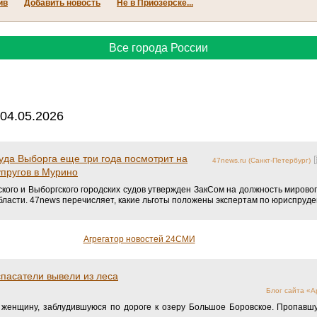
ив
Добавить новость
Не в Приозерске...
Все города России
04.05.2026
да Выборга еще три года посмотрит на
47news.ru (Санкт-Петербург)
упругов в Мурино
ого и Выборгского городских судов утвержден ЗакСом на должность мировог
ласти. 47news перечисляет, какие льготы положены экспертам по юриспруден
Агрегатор новостей 24СМИ
пасатели вывели из леса
Блог сайта «
 женщину, заблудившуюся по дороге к озеру Большое Боровское. Пропавш