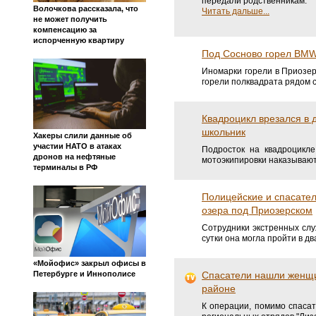
передали родственникам.
Волочкова рассказала, что
Читать дальше...
не может получить
компенсацию за
испорченную квартиру
Под Сосново горел BMW,
Иномарки горели в Приозер
горели полквадрата рядом с
Квадроцикл врезался в 
школьник
Хакеры слили данные об
участии НАТО в атаках
Подросток на квадроцикле
дронов на нефтяные
мотоэкипировки наказывают
терминалы в РФ
Полицейские и спасател
озера под Приозерском
Сотрудники экстренных слу
сутки она могла пройти в д
«Мойофис» закрыл офисы в
Спасатели нашли женщи
Петербурге и Иннополисе
районе
К операции, помимо спасат