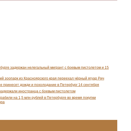
бурге задержан нелегальный мигрант с боевым пистолетом и 15
ий зоопарк из Красноярского края переехал чёрный ягуар Рич
e принесет дожди и похолодание в Петербург 14 сентября
задержали иностранца с боевым пистолетом
рабили на 1,5 млн рублей в Петербурге во время покупки
ора