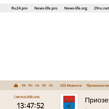
Ru24.pro
News‑life.pro
News‑life.org
29ru.ne
123 Новости
Происшеств
EN
RU
UA
DE
ES
7 августа 2026 года
Приозе