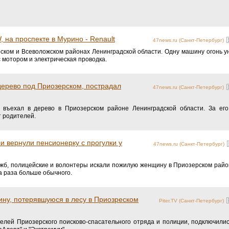
 на проспекте в Мурино - Renault
47news.ru (Санкт-Петербург)
ском и Всеволожском районах Ленинградской области. Одну машину огонь ун
 мотором и электрическая проводка.
дерево под Приозерском, пострадал
47news.ru (Санкт-Петербург)
 въехал в дерево в Приозерском районе Ленинградской области. За его
 родителей.
и вернули пенсионерку с прогулки у
47news.ru (Санкт-Петербург)
жб, полицейские и волонтеры искали пожилую женщину в Приозерском райо
ва раза больше обычного.
ну, потерявшуюся в лесу в Приозреском
Piter.TV (Санкт-Петербург)
елей Приозерского поисково-спасательного отряда и полиции, подключили