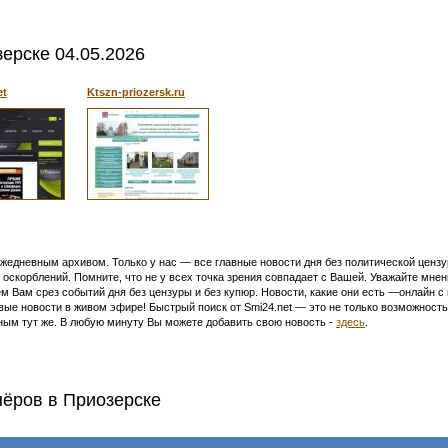
ерске 04.05.2026
et
Ktszn-priozersk.ru
едневным архивом. Только у нас — все главные новости дня без политической цензур
оскорблений. Помните, что не у всех точка зрения совпадает с Вашей. Уважайте мнен
м Вам срез событий дня без цензуры и без купюр. Новости, какие они есть —онлайн 
ивые новости в живом эфире! Быстрый поиск от Smi24.net — это не только возможнос
ым тут же. В любую минуту Вы можете добавить свою новость -
здесь
.
нёров в Приозерске