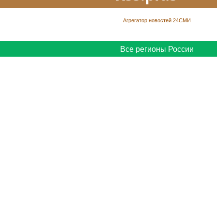
Агрегатор новостей 24СМИ
Все регионы России
Все города России
прерывно
24/7
на русском языке с ежеминутным обновлением
*