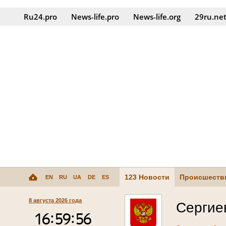
Ru24.pro
News‑life.pro
News‑life.org
29ru.ne
123 Новости
Происшеств
EN
RU
UA
DE
ES
8 августа 2026 года
Сергие