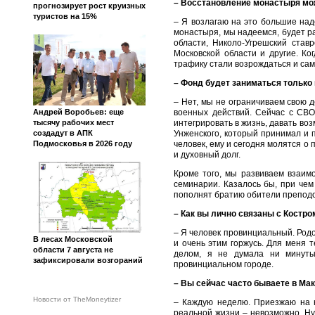
– Восстановление монастыря мож
прогнозирует рост круизных
туристов на 15%
– Я возлагаю на это большие наде
монастыря, мы надеемся, будет р
области, Николо-Угрешский став
Московской области и другие. Ко
трафику стали возрождаться и сами
– Фонд будет заниматься только
– Нет, мы не ограничиваем свою 
Андрей Воробьев: еще
военных действий. Сейчас с СВО
тысячу рабочих мест
интегрировать в жизнь, давать во
создадут в АПК
Унженского, который принимал и
Подмосковья в 2026 году
человек, ему и сегодня молятся о
и духовный долг.
Кроме того, мы развиваем взаим
семинарии. Казалось бы, при че
пополнят братию обители преподо
– Как вы лично связаны с Костр
– Я человек провинциальный. Родо
В лесах Московской
и очень этим горжусь. Для меня 
области 7 августа не
делом, я не думала ни минуты
зафиксировали возгораний
провинциальном городе.
– Вы сейчас часто бываете в Ма
Новости от TheMoneytizer
– Каждую неделю. Приезжаю на н
реальной жизни – невозможно. Ну