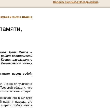
Новости Сергиева Посада сейчас
ородов и силе в тишине
памяти,
кого. Цель Фонда –
 районе Костромской
Ксения рассказала о
и Романовых и почему
тавите перед собой,
ре и кино получившего
верской области, что
 столь сложной сфере.
основанного в XV веке
й памяти народа, его
 шире и глубже: она в