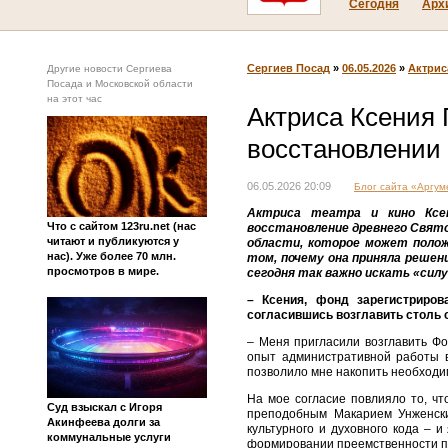
Сегодня
Арх
Сергиев Посад
»
06.05.2026
»
Актрис
Другие новости Сергиева
Посада и Московской области
на этот час
Актриса Ксения 
восстановлении 
06.05.2026 20:09
Блог сайта «Аргу
Актриса театра и кино Ксен
Что с сайтом 123ru.net (нас
восстановление древнего Свято
читают и публикуются у
области, которое может полож
нас). Уже более 70 млн.
том, почему она приняла решен
просмотров в мире.
сегодня так важно искать «силу
– Ксения, фонд зарегистриров
согласившись возглавить столь
– Меня пригласили возглавить Фо
опыт административной работы в
позволило мне накопить необходи
На мое согласие повлияло то, чт
Суд взыскал с Игоря
преподобным Макарием Унженски
Акинфеева долги за
культурного и духовного кода – 
коммунальные услуги
формировании преемственности п