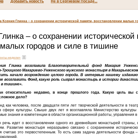
ив
Добавить новость
Не в Сергиевом Посаде...
а Ксения Глинка – о сохранении исторической памяти, восстановлении малых г
Глинка – о сохранении исторической 
малых городов и силе в тишине
менты недели»
ия Глинка возглавила Благотворительный фонд Макария Унженс
-Троицкого Макариево-Унженского мужского монастыря в Макарьевском
ить начало возрождению целого города. В интервью нашему изданию 
ие возглавить Фонд, какую роль сыграл монастырь в истории династи
 в тишине».
ан относительно недавно, в конце прошлого года. Какую цель вы с
 сложное дело?
нд как человека, после двадцати пяти лет творческой деятельности в теат
 сфере культуры. Свыше двух лет я возглавляла Министерство культуры Т
мые знания и компетенции в области организационной работы, управления в
о речь идет о восстановлении одного из древнейших монастырей страны, 
м. Развитие монастыря неразрывно связано с сохранением историческо
и я считаю это первостепенным. То есть сама задача деятельности фонда –
околений.