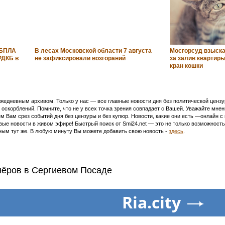
 БПЛА
В лесах Московской области 7 августа
Мосгорсуд взыска
РДКБ в
не зафиксировали возгораний
за залив квартир
кран кошки
едневным архивом. Только у нас — все главные новости дня без политической цензур
оскорблений. Помните, что не у всех точка зрения совпадает с Вашей. Уважайте мнен
м Вам срез событий дня без цензуры и без купюр. Новости, какие они есть —онлайн 
ивые новости в живом эфире! Быстрый поиск от Smi24.net — это не только возможнос
ым тут же. В любую минуту Вы можете добавить свою новость -
здесь
.
нёров в Сергиевом Посаде
Ria.city