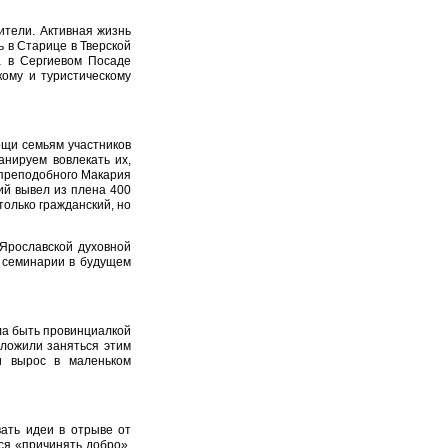
ители. Активная жизнь
 в Старице в Тверской
а в Сергиевом Посаде
кому и туристическому
ощи семьям участников
нируем вовлекать их,
 преподобного Макария
ий вывел из плена 400
только гражданский, но
Ярославской духовной
й семинарии в будущем
ала быть провинциалкой
дложили заняться этим
и вырос в маленьком
ать идеи в отрыве от
ся «причинять добро»,