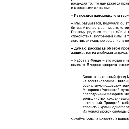
насаждая то, что нам кажется пра
и с местными жителями.
– Из поездок паломнику или тури
– Мы, разумеется, подумали об э
битвы. А монастырь – место, кото
Поэтому родился слоган «Сила в
спокойствия, внутренней силы, в
логотип, визуальное решение, в п
– Думаю, рассказав об этом про
занимается их любимая актриса.
– Работа в Фонде – это новая и 
целиком. Я черпаю энергию в свое
Благотворительный фонд М
на восстановление Свято-Т
социальную поддержку граж
Макариево-Унженский мужск
преподобным Макарием Ун
Большинство сохранивших
пятиглавый Троицкий соб
Успенский храм и одноглава
Из монастырской слободы с
Читайте больше новостей в наше