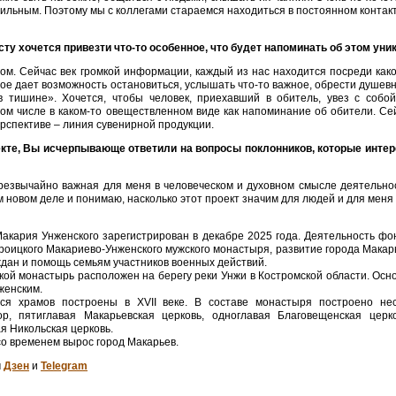
вильным. Поэтому мы с коллегами стараемся находиться в постоянном контак
сту хочется привезти что-то особенное, что будет напоминать об этом у
том. Сейчас век громкой информации, каждый из нас находится посреди ка
рое дает возможность остановиться, услышать что-то важное, обрести душевн
 тишине». Хочется, чтобы человек, приехавший в обитель, увез с собо
 том числе в каком-то овеществленном виде как напоминание об обители. С
ерспективе – линия сувенирной продукции.
екте, Вы исчерпывающе ответили на вопросы поклонников, которые интер
чрезвычайно важная для меня в человеческом и духовном смысле деятельно
м новом деле и понимаю, насколько этот проект значим для людей и для меня
акария Унженского зарегистрирован в декабре 2025 года. Деятельность ф
роицкого Макариево-Унженского мужского монастыря, развитие города Макарь
дан и помощь семьям участников военных действий.
ой монастырь расположен на берегу реки Унжи в Костромской области. Осно
женским.
ся храмов построены в XVII веке. В составе монастыря построено нес
ор, пятиглавая Макарьевская церковь, одноглавая Благовещенская церк
я Никольская церковь.
о временем вырос город Макарьев.
м
Дзен
и
Telegram