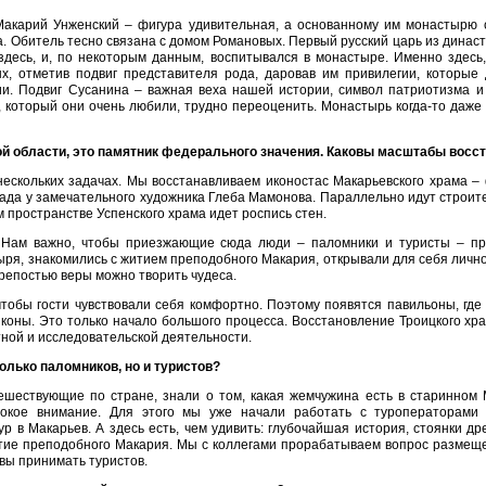
Макарий Унженский – фигура удивительная, а основанному им монастырю 
а. Обитель тесно связана с домом Романовых. Первый русский царь из динас
десь, и, по некоторым данным, воспитывался в монастыре. Именно здесь,
х, отметив подвиг представителя рода, даровав им привилегии, которые 
и. Подвиг Сусанина – важная веха нашей истории, символ патриотизма и 
 который они очень любили, трудно переоценить. Монастырь когда-то даже 
ой области, это памятник федерального значения. Каковы масштабы восс
ескольких задачах. Мы восстанавливаем иконостас Макарьевского храма –
сада у замечательного художника Глеба Мамонова. Параллельно идут строит
м пространстве Успенского храма идет роспись стен.
. Нам важно, чтобы приезжающие сюда люди – паломники и туристы – пр
я, знакомились с житием преподобного Макария, открывали для себя личност
 крепостью веры можно творить чудеса.
чтобы гости чувствовали себя комфортно. Поэтому появятся павильоны, где
иконы. Это только начало большого процесса. Восстановление Троицкого хра
ной и исследовательской деятельности.
олько паломников, но и туристов?
ешествующие по стране, знали о том, какая жемчужина есть в старинном 
кое внимание. Для этого мы уже начали работать с туроператорами К
р в Макарьев. А здесь есть, чем удивить: глубочайшая история, стоянки др
тие преподобного Макария. Мы с коллегами прорабатываем вопрос размеще
овы принимать туристов.