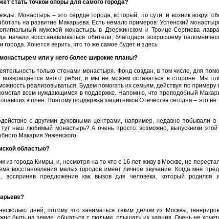
ет стать точкой опоры для самого города?
жды. Монастырь – это сердце города, который, по сути, и возник вокруг об
аботать на развитие Макарьева. Есть немало примеров: Успенский монастырь
ропигиальный мужской монастырь в Дзержинском и Троице-Сергиева лавр
гда начали восстанавливаться обители, благодаря возросшему паломничес
 города. Хочется верить, что то же самое будет и здесь.
 монастырем или у него более широкие планы?
деятельность только стенами монастыря. Фонд создан, в том числе, для пом
 возвращается много ребят, и мы не можем оставаться в стороне. Мы пла
зможность реализовываться. Будем помогать их семьям, действуя по примеру
 помогал всем нуждающимся в поддержке. Напомню, что преподобный Макар
 попавших в плен. Поэтому поддержка защитников Отечества сегодня – это не 
одействие с другими духовными центрами, например, недавно побывали в 
м тут наш любимый монастырь? А очень просто: возможно, выпускники это
бного Макария Унженского.
омской областью?
м из города Кимры, и, несмотря на то что с 16 лет живу в Москве, не перест
тема восстановления малых городов имеет личное звучание. Когда мне пре
, восприняв предложение как вызов для человека, который родился 
карьеве?
есколько дней, потому что заниматься таким делом из Москвы, генериров
жно быть на земле, общаться с людьми, слышать их чаяния. Очень не хочет