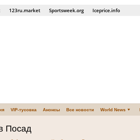
t
123ru.market
Sportsweek.org
Iceprice.info
ия
VIP-тусовка
Анонсы
Все новости
World News
в Посад