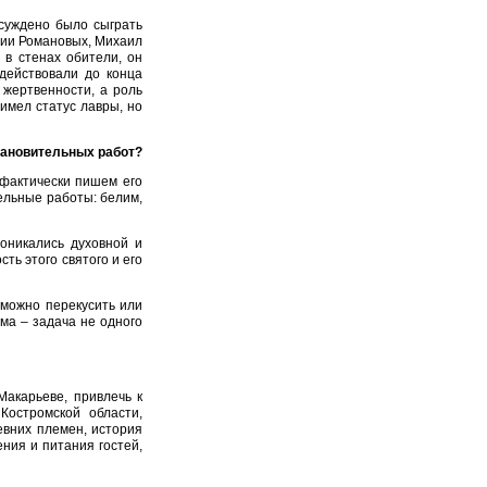
суждено было сыграть
тии Романовых, Михаил
 в стенах обители, он
действовали до конца
жертвенности, а роль
имел статус лавры, но
тановительных работ?
 фактически пишем его
ельные работы: белим,
оникались духовной и
ь этого святого и его
 можно перекусить или
ма – задача не одного
Макарьеве, привлечь к
остромской области,
евних племен, история
ния и питания гостей,