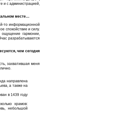
те и с администрацией,
никальном месте…
кой-то информационной
ое спокойствие и силу.
й ощущение гармонии,
ейчас разрабатываются
есуются, чем сегодня
сть, захватившая меня
 лично.
онда направлена
ева, а также на
ван в 1439 году
колько храмов:
овь, небольшой