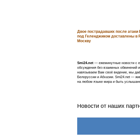
Двое пострадавших после атаки
под Геленджиком доставлены в 
Москву
Smi24.net
— ежеминутные новости с еж
обсуждения без взаимных обвинений и 
навязываем Вам своё видение, мы даё
Белоруссии и Абхазии. Smi24.net — ж
на любом языке мира и быть услышанн
Новости от наших парт