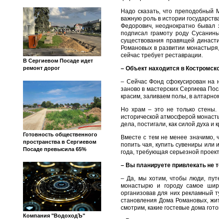
Надо сказать, что преподобный 
важную роль в истории государств
Федорович, неоднократно бывал з
подписал грамоту роду Сусанины
существования правящей династи
Романовых в развитии монастыря,
сейчас требует реставрации.
В Сергиевом Посаде идет
– Объект находится в Костромск
ремонт дорог
– Сейчас Фонд сфокусирован на н
заново в мастерских Сергиева По
красим, заливаем полы, в алтарно
Но храм – это не только стены
исторической атмосферой монастыр
дела, постигали, как силой духа и
Готовность общественного
Вместе с тем не менее значимо, 
пространства в Сергиевом
попить чая, купить сувениры или 
Посаде превысила 65%
года, требующая серьезной проект
– Вы планируете привлекать не т
– Да, мы хотим, чтобы люди, пут
монастырю и городу самое широ
организовав для них рекламный ту
становления Дома Романовых, жи
смотрим, какие гостевые дома гот
Компания "ВодоходЪ"