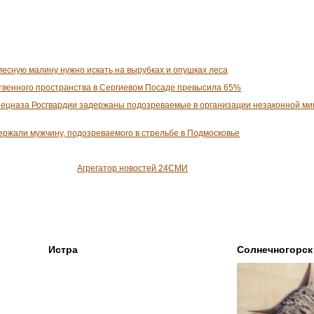
лесную малину нужно искать на вырубках и опушках леса
твенного пространства в Сергиевом Посаде превысила 65%
пецназа Росгвардии задержаны подозреваемые в организации незаконной ми
ержали мужчину, подозреваемого в стрельбе в Подмосковье
Агрегатор новостей 24СМИ
Истра
Солнечногорск