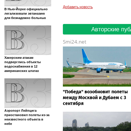
Добавить новость
В Нью-Йорке официально
легализовали эвтаназию
для безнадежно больных
Авторские пуб
Smi24.net
Хакерским атакам
подверглись объекты
водоснабжения в 12
американских штатах
"Победа" возобновит полеты
между Москвой и Дубаем с 3
сентября
Аэропорт Лейпцига
приостановил полеты из-за
неизвестного объекта в
небе