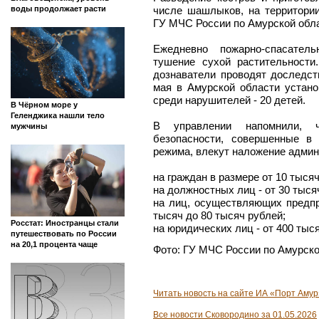
воды продолжает расти
числе шашлыков, на территори
ГУ МЧС России по Амурской обла
Ежедневно пожарно-спасател
тушение сухой растительност
дознаватели проводят доследст
мая в Амурской области устано
среди нарушителей - 20 детей.
В Чёрном море у
Геленджика нашли тело
В управлении напомнили, 
мужчины
безопасности, совершенные в 
режима, влекут наложение админ
на граждан в размере от 10 тысяч
на должностных лиц - от 30 тыся
на лиц, осуществляющих предпр
тысяч до 80 тысяч рублей;
Росстат: Иностранцы стали
на юридических лиц - от 400 тыс
путешествовать по России
на 20,1 процента чаще
Фото: ГУ МЧС России по Амурско
Читать новость на сайте ИА «Порт Амур
Все новости Сковородино за 01.05.2026