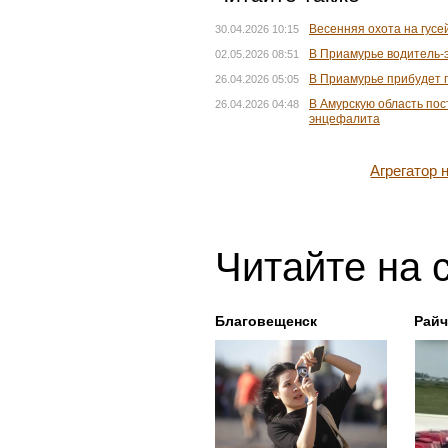
Весенняя охота на гусе
30.04.2026 10:15
В Приамурье водитель-э
02.05.2026 08:51
В Приамурье прибудет 
26.04.2026 05:05
В Амурскую область пос
26.04.2026 04:48
энцефалита
Агрегатор
Читайте на 
Благовещенск
Райч