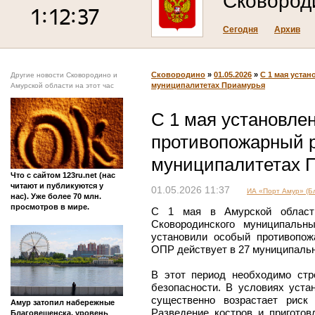
Сковород
Сегодня
Архив
Сковородино
»
01.05.2026
»
С 1 мая уста
Другие новости Сковородино и
муниципалитетах Приамурья
Амурской области на этот час
С 1 мая установле
противопожарный р
муниципалитетах 
Что с сайтом 123ru.net (нас
читают и публикуются у
01.05.2026 11:37
ИА «Порт Амур» (Бл
нас). Уже более 70 млн.
просмотров в мире.
С 1 мая в Амурской области 
Сковородинского муниципальн
установили особый противопо
ОПР действует в 27 муниципальн
В этот период необходимо стр
безопасности. В условиях уста
существенно возрастает риск
Амур затопил набережные
Разведение костров и приготов
Благовещенска, уровень