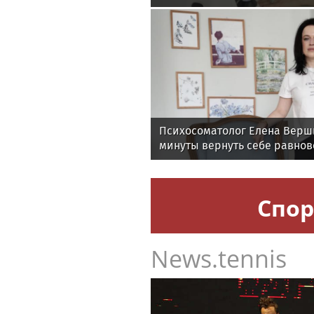
онкологии
Психосоматолог Елена Верши
минуты вернуть себе равнов
Спор
News.tennis