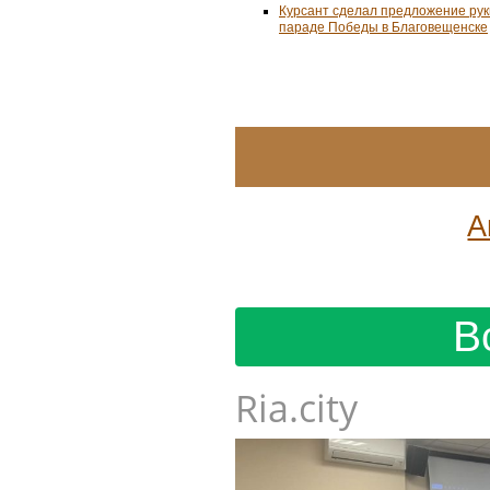
Курсант сделал предложение рук
параде Победы в Благовещенске
А
В
Ria.city