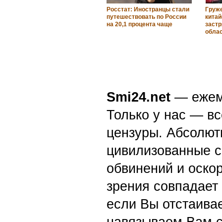
Росстат: Иностранцы стали
Груж
путешествовать по России
кита
на 20,1 процента чаще
застр
обла
Smi24.net
— ежеми
Только у нас — вс
цензуры. Абсолютн
цивилизованные с
обвинений и оскор
зрения совпадает
если Вы отстаивае