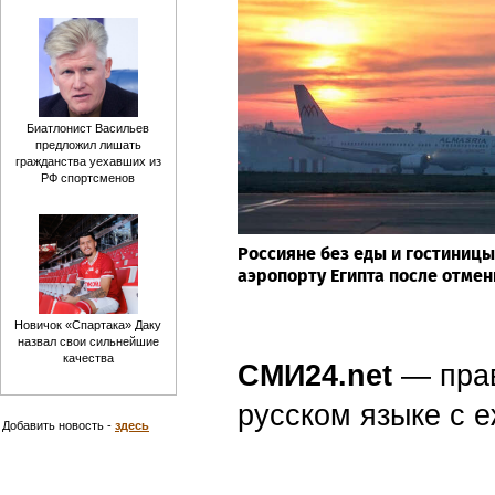
Биатлонист Васильев
предложил лишать
гражданства уехавших из
РФ спортсменов
Россияне без еды и гостиницы
аэропорту Египта после отме
Новичок «Спартака» Даку
назвал свои сильнейшие
качества
СМИ24.net
— пра
русском языке с
Добавить новость -
здесь