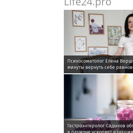
Life24.pro
Психосоматолог Елена Верши
минуты вернуть себе равнов
Гастроэнтеролог Садыков об
в рационе ускоряет изнаши