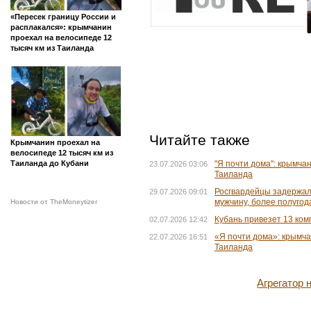
«Пересек границу России и
расплакался»: крымчанин
проехал на велосипеде 12
тысяч км из Таиланда
Читайте также
Крымчанин проехал на
велосипеде 12 тысяч км из
Таиланда до Кубани
"Я почти дома": крымча
23.07.2026 03:06
Таиланда
Росгвардейцы задержал
29.07.2026 09:01
мужчину, более полугод
Новости от TheMoneytizer
Кубань привезет 13 ко
02.07.2026 12:42
«Я почти дома»: крымча
22.07.2026 16:51
Таиланда
Агрегатор