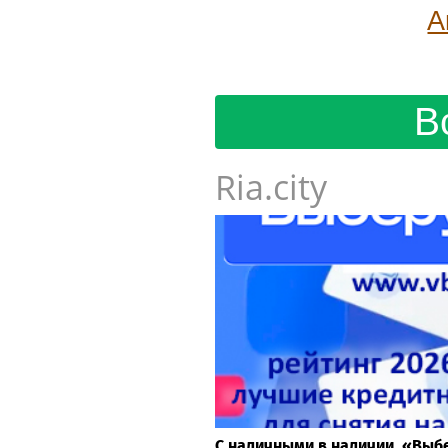
А
В
Ria.city
С наличными в наличии. «Выб