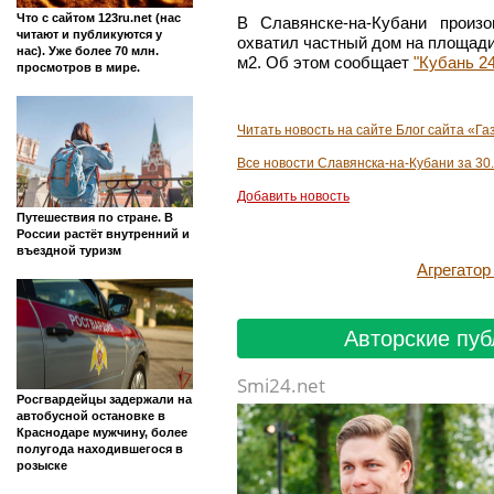
Что с сайтом 123ru.net (нас
В Славянске-на-Кубани произ
читают и публикуются у
охватил частный дом на площади
нас). Уже более 70 млн.
м2. Об этом сообщает
"Кубань 24
просмотров в мире.
Читать новость на сайте Блог сайта «Га
Все новости Славянска-на-Кубани за 30
Добавить новость
Путешествия по стране. В
России растёт внутренний и
въездной туризм
Агрегато
Авторские пуб
Smi24.net
Росгвардейцы задержали на
автобусной остановке в
Краснодаре мужчину, более
полугода находившегося в
розыске