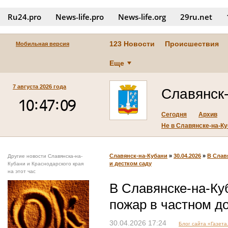
Ru24.pro
News‑life.pro
News‑life.org
29ru.net
123 Новости
Происшествия
Мобильная версия
Еще
7 августа 2026 года
Славянск
Сегодня
Архив
Не в Славянске-на-Куб
Славянск-на-Кубани
»
30.04.2026
»
В Слав
Другие новости Славянска-на-
и дестком саду
Кубани и Краснодарского края
на этот час
В Славянске-на-Ку
пожар в частном д
30.04.2026 17:24
Блог сайта «Газета