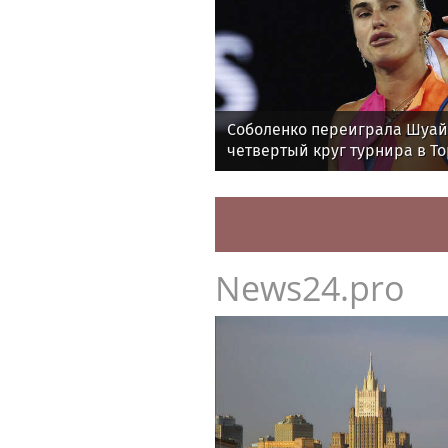
Соболенко переиграла Шуай
четвертый круг турнира в Т
News24.pro