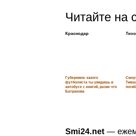
Читайте на 
Краснодар
Тихо
Губерниев: какого
Смер
футболиста ты увидишь в
Тима
автобусе с книгой, разве что
погиб
Батракова
Smi24.net
— ежеми