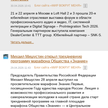
Блог сайта «МИР ВОКРУГ МЕНЯ»
30.04.2026 10:41
21 и 22 апреля в Москве в Loft Hall 2 и 3 прошла 20-я
юбилейная отраслевая выставка-форум в области
профессионального аудио и видео, IТ, системной
интеграции и Digital Signage – ProIntegration Tech 2026.
Генеральным партнером выступила компания
DealerCenter & TTT group. Юбилейный партнер – SNK-S.
Читать дальше...
Михаил Мишустин открыл трехдневную
программу марафона Общества «Знание»
Блог сайта «МИР ВОКРУГ МЕНЯ»
29.04.2026 11:43
Председатель Правительства Российской Федерации
Михаил Мишустин 28 апреля выступил на
просветительском марафоне Знание.Первые,
посвященном Году единства народов России. Лекция о
возможностях профессионального развития и
самореализации молодежи в нашей стране дала старт
трехдневной программе на главной площадке
марафона Общества «Знание» — в Центральном