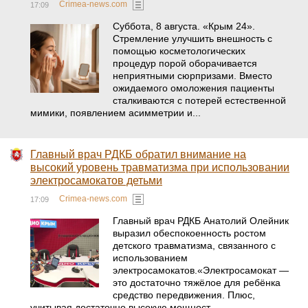
Crimea-news.com
17:09
Суббота, 8 августа. «Крым 24».
Стремление улучшить внешность с
помощью косметологических
процедур порой оборачивается
неприятными сюрпризами. Вместо
ожидаемого омоложения пациенты
сталкиваются с потерей естественной
мимики, появлением асимметрии и...
Главный врач РДКБ обратил внимание на
высокий уровень травматизма при использовании
электросамокатов детьми
Crimea-news.com
17:09
Главный врач РДКБ Анатолий Олейник
выразил обеспокоенность ростом
детского травматизма, связанного с
использованием
электросамокатов.«Электросамокат —
это достаточно тяжёлое для ребёнка
средство передвижения. Плюс,
учитывая достаточно высокую мощност