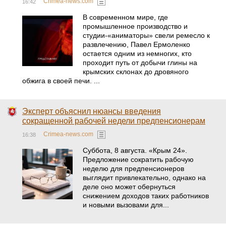
Crimea-news.com
16:42
В современном мире, где
промышленное производство и
студии-«аниматоры» свели ремесло к
развлечению, Павел Ермоленко
остается одним из немногих, кто
проходит путь от добычи глины на
крымских склонах до дровяного
обжига в своей печи. ...
Эксперт объяснил нюансы введения
сокращенной рабочей недели предпенсионерам
Crimea-news.com
16:38
Суббота, 8 августа. «Крым 24».
Предложение сократить рабочую
неделю для предпенсионеров
выглядит привлекательно, однако на
деле оно может обернуться
снижением доходов таких работников
и новыми вызовами для...