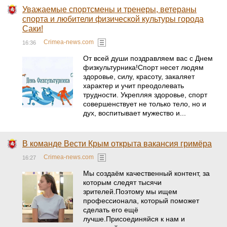
Уважаемые спортсмены и тренеры, ветераны
спорта и любители физической культуры города
Саки!
Crimea-news.com
16:36
От всей души поздравляем вас с Днем
физкультурника!Спорт несет людям
здоровье, силу, красоту, закаляет
характер и учит преодолевать
трудности. Укрепляя здоровье, спорт
совершенствует не только тело, но и
дух, воспитывает мужество и...
В команде Вести Крым открыта вакансия гримёра
Crimea-news.com
16:27
Мы создаём качественный контент, за
которым следят тысячи
зрителей.Поэтому мы ищем
профессионала, который поможет
сделать его ещё
лучше.Присоединяйся к нам и