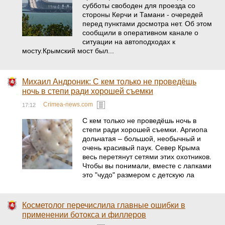
субботы свободен для проезда со
стороны Керчи и Тамани - очередей
перед пунктами досмотра нет. Об этом
сообщили в оперативном канале о
ситуации на автоподходах к
мосту.Крымский мост был...
Михаил Андроник: С кем только не проведёшь
ночь в степи ради хорошей съемки
Crimea-news.com
17:12
С кем только не проведёшь ночь в
степи ради хорошей съемки. Аргиопа
дольчатая – большой, необычный и
очень красивый паук. Север Крыма
весь перетянут сетями этих охотников.
Чтобы вы понимали, вместе с лапками
это "чудо" размером с детскую ла
Косметолог перечислила главные ошибки в
применении ботокса и филлеров