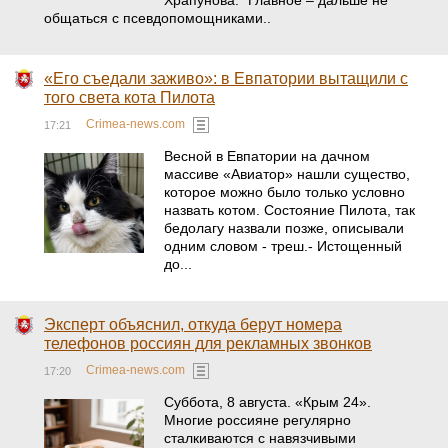
Храпунова. "Главное – дальше не
общаться с псевдопомощниками..
«Его съедали заживо»: в Евпатории вытащили с
того света кота Пилота
Crimea-news.com
17:21
Весной в Евпатории на дачном
массиве «Авиатор» нашли существо,
которое можно было только условно
назвать котом. Состояние Пилота, так
бедолагу назвали позже, описывали
одним словом - треш.- Истощенный
до...
Эксперт объяснил, откуда берут номера
телефонов россиян для рекламных звонков
Crimea-news.com
17:20
Суббота, 8 августа. «Крым 24».
Многие россияне регулярно
сталкиваются с навязчивыми