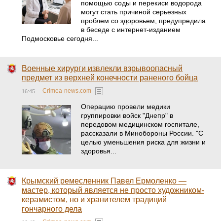
помощью соды и перекиси водорода
могут стать причиной серьезных
проблем со здоровьем, предупредила
в беседе с интернет-изданием
Подмосковье сегодня...
Военные хирурги извлекли взрывоопасный
предмет из верхней конечности раненого бойца
Crimea-news.com
16:45
Операцию провели медики
группировки войск "Днепр" в
передовом медицинском госпитале,
рассказали в Минобороны России. "С
целью уменьшения риска для жизни и
здоровья...
Крымский ремесленник Павел Ермоленко —
мастер, который является не просто художником-
керамистом, но и хранителем традиций
гончарного дела