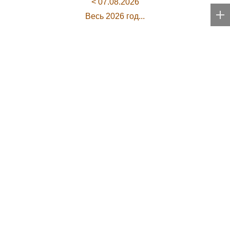
< 07.08.2026
Весь 2026 год...
Спонсорский контент
Russia24.pro
Суд обязал москвича
Столичный ОМОН
выплатить 654 тыс.
«Авангард» определил
рублей за устроенный
лучших в рукопашном
кошкой потоп
бою