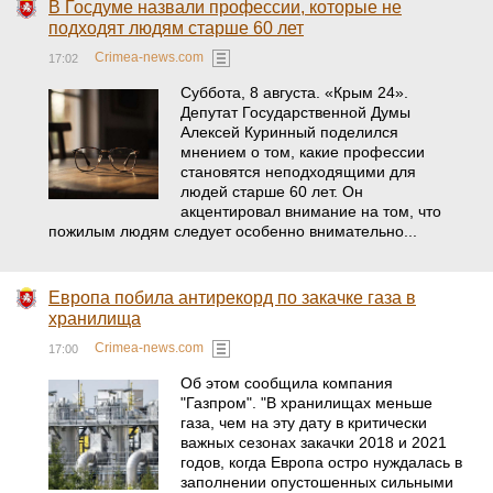
В Госдуме назвали профессии, которые не
подходят людям старше 60 лет
Crimea-news.com
17:02
Суббота, 8 августа. «Крым 24».
Депутат Государственной Думы
Алексей Куринный поделился
мнением о том, какие профессии
становятся неподходящими для
людей старше 60 лет. Он
акцентировал внимание на том, что
пожилым людям следует особенно внимательно...
Европа побила антирекорд по закачке газа в
хранилища
Crimea-news.com
17:00
Об этом сообщила компания
"Газпром". "В хранилищах меньше
газа, чем на эту дату в критически
важных сезонах закачки 2018 и 2021
годов, когда Европа остро нуждалась в
заполнении опустошенных сильными