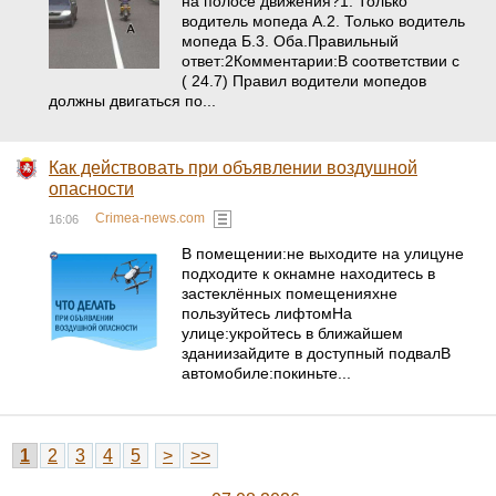
на полосе движения?1. Только
водитель мопеда А.2. Только водитель
мопеда Б.3. Оба.Правильный
ответ:2Комментарии:В соответствии с
( 24.7) Правил водители мопедов
должны двигаться по...
Как действовать при объявлении воздушной
опасности
Crimea-news.com
16:06
В помещении:не выходите на улицуне
подходите к окнамне находитесь в
застеклённых помещенияхне
пользуйтесь лифтомНа
улице:укройтесь в ближайшем
зданиизайдите в доступный подвалВ
автомобиле:покиньте...
1
2
3
4
5
>
>>