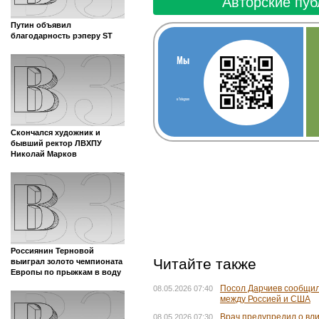
Авторские пуб
Путин объявил
благодарность рэперу ST
Мы
в Telegram
Скончался художник и
бывший ректор ЛВХПУ
Николай Марков
Россиянин Терновой
Читайте также
выиграл золото чемпионата
Европы по прыжкам в воду
Посол Дарчиев сообщил
08.05.2026 07:40
между Россией и США
Врач предупредил о вл
08.05.2026 07:30