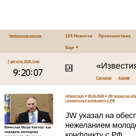
123 Новости
Происшествия
Мобильная версия
Еще
7 августа 2026 года
«Извести
Сегодня
Архив
«Известия»
»
08.05.2026
»
JW указал на о
готовиться к конфликту с РФ
JW указал на обес
нежеланием молоде
Вячеслав Моше Кантор: как
передать молодому
конфликту с РФ