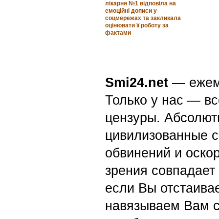
лікарня №1 відповіла на
емоційні дописи у
соцмережах та закликала
оцінювати її роботу за
фактами
Smi24.net
— ежеми
Только у нас — вс
цензуры. Абсолютн
цивилизованные с
обвинений и оскор
зрения совпадает
если Вы отстаивае
навязываем Вам с