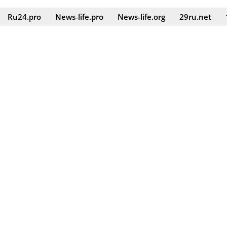
Ru24.pro
News‑life.pro
News‑life.org
29ru.net