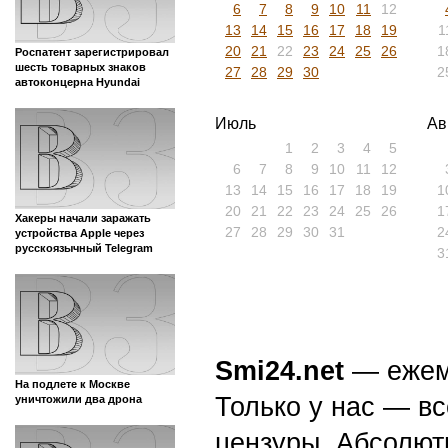
6
7
8
9
10
11
12
13
14
15
16
17
18
19
1
20
21
22
23
24
25
26
1
Роспатент зарегистрировал
шесть товарных знаков
27
28
29
30
2
автоконцерна Hyundai
Июль
Ав
1
2
3
4
5
6
7
8
9
10
11
12
13
14
15
16
17
18
19
1
20
21
22
23
24
25
26
1
Хакеры начали заражать
27
28
29
30
31
2
устройства Apple через
русскоязычный Telegram
3
Smi24.net
— ежеми
На подлете к Москве
Только у нас — вс
уничтожили два дрона
цензуры. Абсолютн