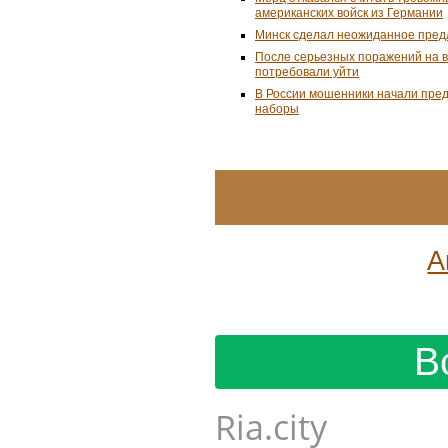
американских войск из Германии
Минск сделал неожиданное пред
После серьезных поражений на 
потребовали уйти
В России мошенники начали пре
наборы
А
В
Ria.city