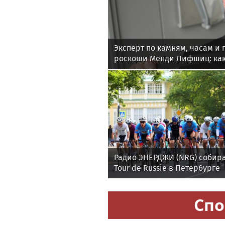
Эксперт по камням, часам и
роскоши Менди Лифшиц: как
любят солнца моря и бассей
Радио ЭНЕРДЖИ (NRG) собира
Tour de Russie в Петербурге
Спо