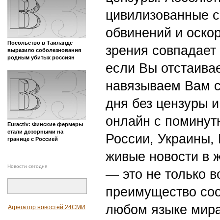
цивилизованные с
обвинений и оскор
Посольство в Таиланде
зрения совпадает
выразило соболезнования
родным убитых россиян
если Вы отстаивае
навязываем Вам с
дня без цензуры и
онлайн с поминут
Euractiv: Финские фермеры
стали дозорными на
России, Украины,
границе с Россией
живые новости в 
Новости сегодня
— это не только в
преимущество со
любом языке мира
Агрегатор новостей 24СМИ