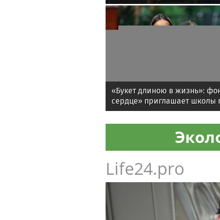
опыт и компетенции могут п
«Букет длиною в жизнь»: фо
сердце» приглашает школы п
акции «Дети и Цветы»
Экол
Life24.pro