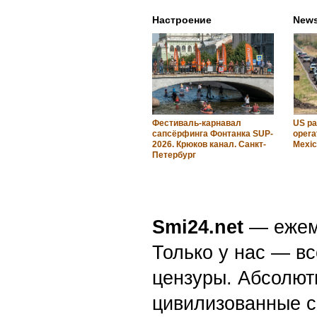
Настроение
News
Фестиваль-карнавал
US pa
сапсёрфинга Фонтанка SUP-
operat
2026. Крюков канал. Санкт-
Mexic
Петербург
Smi24.net
— ежеми
Только у нас — вс
цензуры. Абсолютн
цивилизованные с