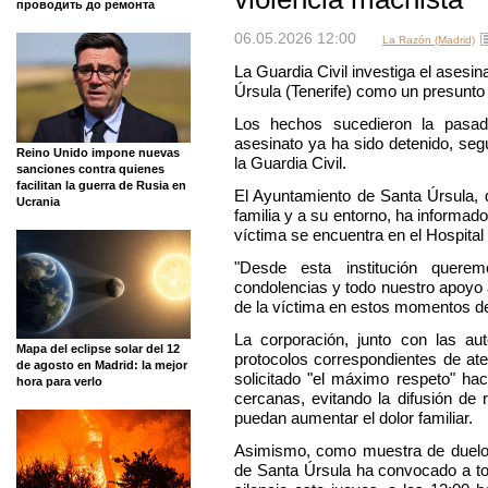
проводить до ремонта
06.05.2026 12:00
La Razón (Madrid)
La Guardia Civil investiga el asesi
Úrsula (Tenerife) como un presunto 
Los hechos sucedieron la pasad
asesinato ya ha sido detenido, se
Reino Unido impone nuevas
la Guardia Civil.
sanciones contra quienes
facilitan la guerra de Rusia en
El Ayuntamiento de Santa Úrsula, 
Ucrania
familia y a su entorno, ha informad
víctima se encuentra en el Hospital
"Desde esta institución quere
condolencias y todo nuestro apoyo 
de la víctima en estos momentos de
La corporación, junto con las au
Mapa del eclipse solar del 12
protocolos correspondientes de a
de agosto en Madrid: la mejor
solicitado "el máximo respeto" hac
hora para verlo
cercanas, evitando la difusión de
puedan aumentar el dolor familiar.
Asimismo, como muestra de duelo, 
de Santa Úrsula ha convocado a to