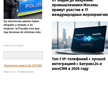
От Индии до Бахрейна:
промышленники Москвы
примут участие в 17
международных мероприятия
Un electricista admite haber
drogado y violado a 14
mujeres: la Fiscalía cree que
hay decenas de víctimas más
Новости сегодня
Топ-7 IP-телефоний с лучшей
интеграцией с Битрикс24 и
Агрегатор новостей 24СМИ
amoCRM в 2026 году
Новости от TheMoneytizer