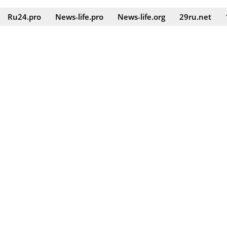
Ru24.pro
News‑life.pro
News‑life.org
29ru.net