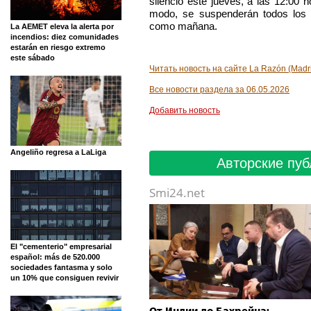
silencio este jueves, a las 12:00 
modo, se suspenderán todos los ac
como mañana.
La AEMET eleva la alerta por
incendios: diez comunidades
estarán en riesgo extremo
este sábado
Читать новость на сайте La Razón (Madr
Все новости раздела за 06.05.2026
Добавить новость
Angeliño regresa a LaLiga
Авторские пуб
Smi24.net
El "cementerio" empresarial
español: más de 520.000
sociedades fantasma y solo
un 10% que consiguen revivir