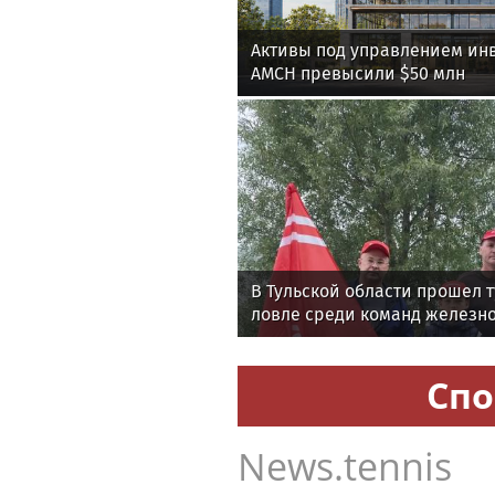
Активы под управлением ин
AMCH превысили $50 млн
В Тульской области прошел 
ловле среди команд железн
Спо
News.tennis