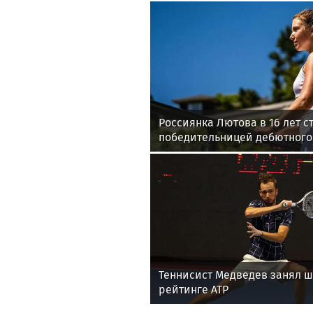
Россиянка Лютова в 16 лет с
победительницей дебютного
WTA
Теннисист Медведев занял ш
рейтинге ATP