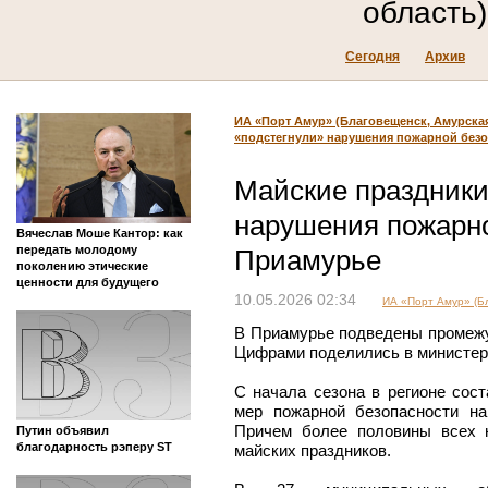
область)
Сегодня
Архив
ИА «Порт Амур» (Благовещенск, Амурская
«подстегнули» нарушения пожарной без
Майские праздники
нарушения пожарно
Вячеслав Моше Кантор: как
передать молодому
Приамурье
поколению этические
ценности для будущего
10.05.2026 02:34
ИА «Порт Амур» (Бл
В Приамурье подведены промежу
Цифрами поделились в министерс
С начала сезона в регионе сос
мер пожарной безопасности н
Причем более половины всех 
Путин объявил
благодарность рэперу ST
майских праздников.