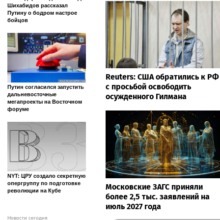
Шихабидов рассказал
Путину о бодром настрое
бойцов
Reuters: США обратились к РФ
с просьбой освободить
Путин согласился запустить
дальневосточные
осужденного Гилмана
мегапроекты на Восточном
форуме
NYT: ЦРУ создало секретную
опергруппу по подготовке
Московские ЗАГС приняли
революции на Кубе
более 2,5 тыс. заявлений на
июль 2027 года
Новости сегодня