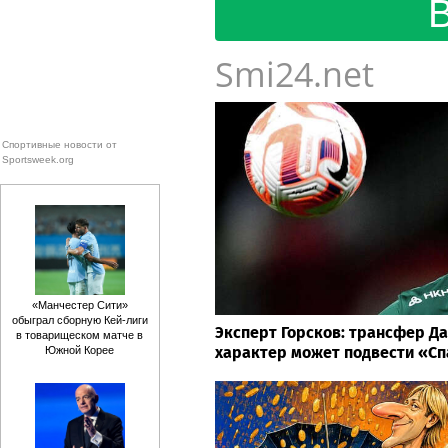
Smi24.net
Спортивные новости от
Sportsweek.org
«Манчестер Сити»
обыграл сборную Кей-лиги
Эксперт Горсков: трансфер Да
в товарищеском матче в
характер может подвести «С
Южной Корее