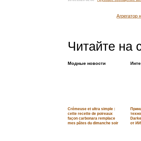
Агрегатор
Читайте на 
Модные новости
Инте
Crémeuse et ultra simple :
Прин
cette recette de poireaux
техно
façon carbonara remplace
Darke
mes pâtes du dimanche soir
от ИИ