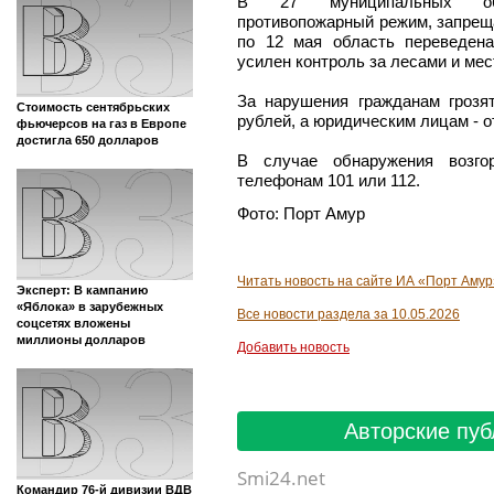
В 27 муниципальных обр
противопожарный режим, запрещ
по 12 мая область переведен
усилен контроль за лесами и ме
За нарушения гражданам гроз
Стоимость сентябрьских
рублей, а юридическим лицам - о
фьючерсов на газ в Европе
достигла 650 долларов
В случае обнаружения возго
телефонам 101 или 112.
Фото: Порт Амур
Читать новость на сайте ИА «Порт Амур
Эксперт: В кампанию
«Яблока» в зарубежных
Все новости раздела за 10.05.2026
соцсетях вложены
миллионы долларов
Добавить новость
Авторские пуб
Smi24.net
Командир 76-й дивизии ВДВ