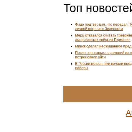
Топ новостей
Фицо подтвердил, что передал П
личной встрече с Зеленским
Мерц отказался считать тревожн
американских войск из Германии
Минск сделал неожиданное пред
После серьезных поражений на 
потребовали уйти
В России мошенники начали пре
наборы
А