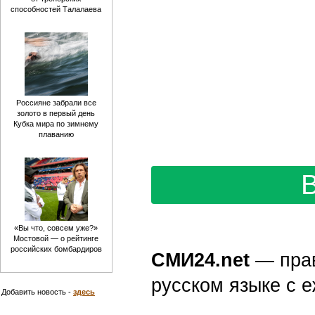
Источник 360.ru: в районе В
поймал на крючок затонувши
29ru.net