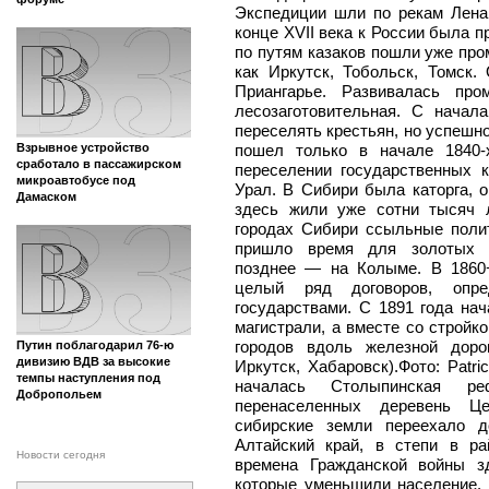
Экспедиции шли по рекам Лена
конце XVII века к России была п
по путям казаков пошли уже про
как Иркутск, Тобольск, Томск
Приангарье. Развивалась пр
лесозаготовительная. С начал
переселять крестьян, но успешн
Взрывное устройство
пошел только в начале 1840-
сработало в пассажирском
переселении государственных к
микроавтобусе под
Урал. В Сибири была каторга,
Дамаском
здесь жили уже сотни тысяч 
городах Сибири ссыльные полит
пришло время для золотых л
позднее — на Колыме. В 1860
целый ряд договоров, опр
государствами. С 1891 года на
магистрали, а вместе со стройк
городов вдоль железной доро
Путин поблагодарил 76-ю
дивизию ВДВ за высокие
Иркутск, Хабаровск).Фото: Patri
темпы наступления под
началась Столыпинская 
Добропольем
перенаселенных деревень Ц
сибирские земли переехало д
Алтайский край, в степи в р
Новости сегодня
времена Гражданской войны з
которые уменьшили население.