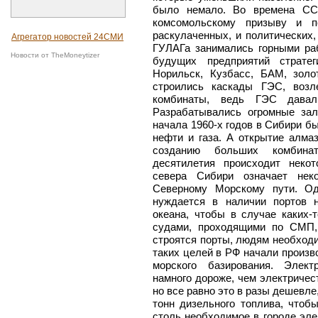
было немало. Во времена СС
комсомольскому призыву и п
раскулаченных, и политических,
Агрегатор новостей 24СМИ
ГУЛАГа занимались горными ра
Новости от TheMoneytizer
будущих предприятий страте
Норильск, Кузбасс, БАМ, золо
строились каскады ГЭС, возл
комбинаты, ведь ГЭС давали
Разрабатывались огромные зал
начала 1960-х годов в Сибири 
нефти и газа. А открытие алма
созданию больших комбина
десятилетия происходит неко
севера Сибири означает неко
Северному Морскому пути. Од
нуждается в наличии портов 
океана, чтобы в случае каких-
судами, проходящими по СМП,
строятся порты, людям необходи
таких целей в РФ начали произ
морского базирования. Элект
намного дороже, чем электриче
но все равно это в разы дешевле
тонн дизельного топлива, чтоб
столь необходимое в городе эле