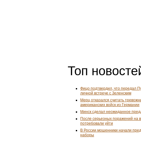
Ru24.pro
Птенцы красных фламинго р
Московском зоопарке в июле