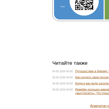
Птенцы красных фламинго
родились в Московском
зоопарке в июле
Танец с подарками