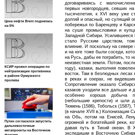
договариваясь с малочислен
первых новгородцев, севших на
тысячелетия, к XVI веку уже 
долгий и опасный, но сулящий о
Цена нефти Brent поднялась
побережья по Баренцеву и Карс
на 5%
на суше промысловики и купц
Западной Сибири. Усилившееся 
стало Русским царством, тож
влияние. И поскольку на севере
и на юге тоже были соседи, кот
на Русь, дабы ее пограбить, то 
неизвестная земля. Потом, после
КСИР провел операцию по
году), казаки, выполняя повеле
нейтрализации противника
восток. Там в безлюдных лесах 
в районе Ормузского
в реках и озерах, не видевши
пролива
Сопротивление оказало Сибирск
казаков уходили все дальше и д
особенно хороша добыча пу
(небольшие крепости) и шли 
Тюмень (1586), Тобольск (1587), 
(в начале XVII в.) Колонизация 
на Обь, потом на Енисей, Ле
Путин согласился запустить
огромной и богатейшей реки, к
дальневосточные
давая путь в Тихий океан. В 
мегапроекты на Восточном
экспедиции в Восточную Сибир
форуме