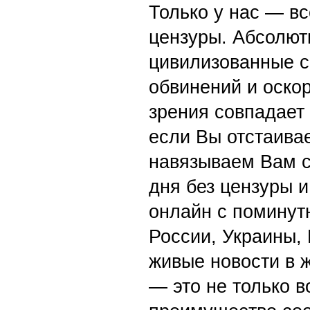
Агрегатор
Читайте на 
Новини України
Вид
Лєра Мандзюк 23 травня у
Двое
Миколаєві з незабутнім
от уд
концертом: «Буде відверто і
в Тат
яскраво!»
ремо