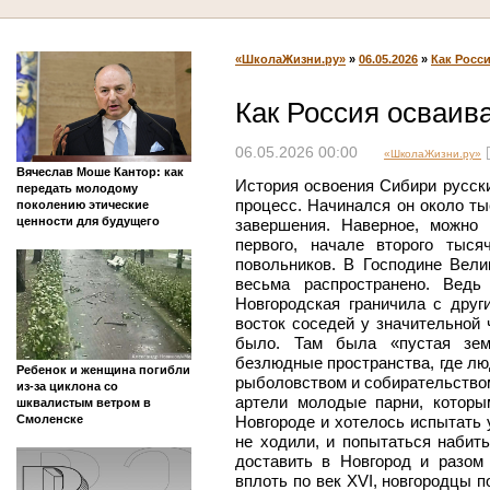
«ШколаЖизни.ру»
»
06.05.2026
»
Как Росс
Как Россия осваив
06.05.2026 00:00
«ШколаЖизни.ру»
Вячеслав Моше Кантор: как
История освоения Сибири русск
передать молодому
процесс. Начинался он около ты
поколению этические
ценности для будущего
завершения. Наверное, можно 
первого, начале второго тыся
повольников. В Господине Вел
весьма распространено. Вед
Новгородская граничила с друг
восток соседей у значительной 
было. Там была «пустая зем
безлюдные пространства, где лю
Ребенок и женщина погибли
рыболовством и собирательством
из-за циклона со
артели молодые парни, котор
шквалистым ветром в
Смоленске
Новгороде и хотелось испытать 
не ходили, и попытаться набит
доставить в Новгород и разом 
вплоть по век XVI, новгородцы 