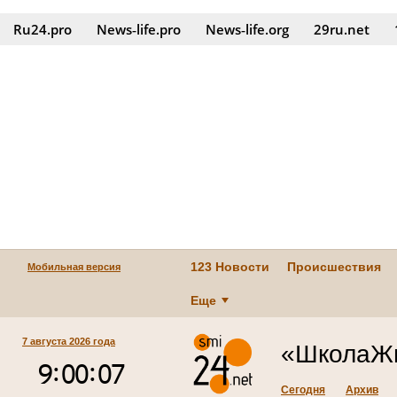
Ru24.pro
News‑life.pro
News‑life.org
29ru.net
123 Новости
Происшествия
Мобильная версия
Еще
7 августа 2026 года
«ШколаЖи
Сегодня
Архив