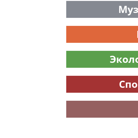
— это не только в
преимущество со
любом языке мира
минуту Вы можете
Новости от 
городе