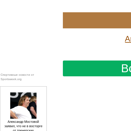
Адвокат Полянская: родител
не могут требовать алименты
Муз
Rss.plus
«Россети Новосибирск» мини
повреждений ЛЭП за счет м
расчистки просек