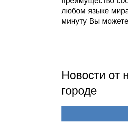
Smi24.net
— ежеми
Только у нас — вс
цензуры. Абсолютн
цивилизованные с
обвинений и оскор
зрения совпадает
если Вы отстаивае
навязываем Вам с
дня без цензуры и
онлайн с поминут
России, Украины,
живые новости в 