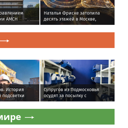
правлением
Наталья Фриске затопила
ии AMCH
десять этажей в Москве,
0 млн
соседи подали в суд
в. История
Супругов из Подмосковья
й подсветки
осудят за посылку с
скве
сюрпризом в Томск
мире