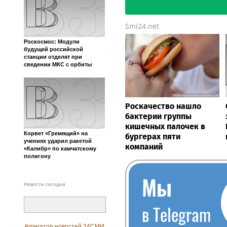
Smi24.net
Роскосмос: Модули
будущей российской
станции отделят при
сведении МКС с орбиты
Роскачество нашло
бактерии группы
кишечных палочек в
Корвет «Гремящий» на
бургерах пяти
учениях ударил ракетой
компаний
«Калибр» по камчатскому
полигону
Мы
Новости сегодня
в Telegram
Агрегатор новостей 24СМИ