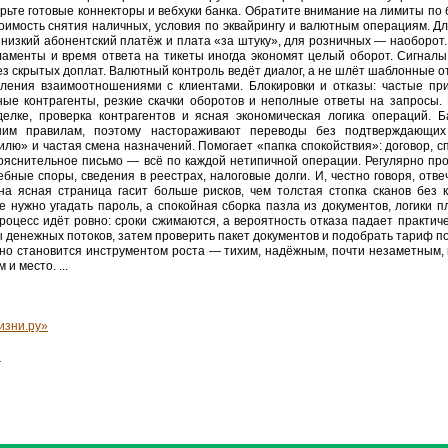
ерьте готовые коннекторы и вебхуки банка. Обратите внимание на лимиты по
оимость снятия наличных, условия по эквайрингу и валютным операциям. Дл
низкий абонентский платёж и плата «за штуку», для розничных — наоборот
ламенты и время ответа на тикеты иногда экономят целый оборот. Сигнал
з скрытых доплат. Валютный контроль ведёт диалог, а не шлёт шаблонные от
вления взаимоотношениями с клиентами. Блокировки и отказы: частые пр
е контрагенты, резкие скачки оборотов и неполные ответы на запросы. 
елке, проверка контрагентов и ясная экономическая логика операций. Б
ним правилам, поэтому настораживают переводы без подтверждающих 
лю» и частая смена назначений. Помогает «папка спокойствия»: договор, сп
пояснительное письмо — всё по каждой нетипичной операции. Регулярно про
бные споры, сведения в реестрах, налоговые долги. И, честно говоря, отве
на ясная страница гасит больше рисков, чем толстая стопка сканов без 
де нужно угадать пароль, а спокойная сборка пазла из документов, логики 
роцесс идёт ровно: сроки сжимаются, а вероятность отказа падает практиче
ы денежных потоков, затем проверить пакет документов и подобрать тариф п
ьно становится инструментом роста — тихим, надёжным, почти незаметным, 
 и место. ...
изни.ру»
6