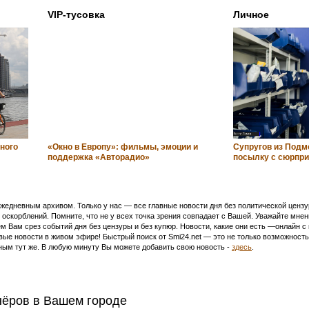
VIP-тусовка
Личное
ного
«Окно в Европу»: фильмы, эмоции и
Супругов из Подм
поддержка «Авторадио»
посылку с сюрпри
едневным архивом. Только у нас — все главные новости дня без политической цензур
оскорблений. Помните, что не у всех точка зрения совпадает с Вашей. Уважайте мнен
м Вам срез событий дня без цензуры и без купюр. Новости, какие они есть —онлайн 
ивые новости в живом эфире! Быстрый поиск от Smi24.net — это не только возможнос
ым тут же. В любую минуту Вы можете добавить свою новость -
здесь
.
нёров в Вашем городе