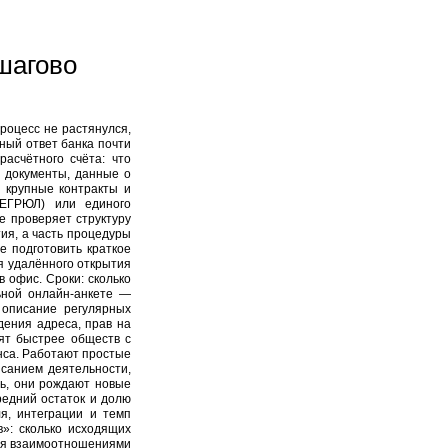
ошагово
роцесс не растянулся,
ный ответ банка почти
асчётного счёта: что
 документы, данные о
 крупные контракты и
(ЕГРЮЛ) или единого
е проверяет структуру
ия, а часть процедуры
е подготовить краткое
ля удалённого открытия
в офис. Сроки: сколько
ьной онлайн‑анкете —
 описание регулярных
дения адреса, прав на
ят быстрее обществ с
нса. Работают простые
санием деятельности,
ть, они рождают новые
редний остаток и долю
я, интеграции и темп
»: сколько исходящих
ния взаимоотношениями