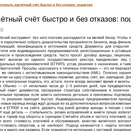
 открыть расчётный счёт быстро и без отказов: пошагово
чётный счёт быстро и без отказов: п
абочий инструмент: без него платежи распадаются на мелкий бисер. Чтобы п
н и параллельно собрать доказательства прозрачности бизнеса, ведь финаль
операций, бенефициаров и источников средств. Документы для открытия р
ителя или индивидуального предпринимателя, регистрационные и уставные
ности и происхождения средств. Часто просят договор аренды, лицензии,
ряет выписки из единого государственного реестра юридических лиц 
дуальных предпринимателей (ЕГРИП), устав, решение о назначении, а такж
бретателей. Просьбы «рассказать о типичных платежах» — это не бюрократ
а же связана с антиотмывочным законодательством (AML). Полезно заране
елки на одну страницу и примеры первички: договор, счёт, акт, накладная. Д
 электронная подпись, что, кстати, почти всегда экономит время и визиты 
ие Обычно — от нескольких часов до 1−3 рабочих дней, при предварител
ный пакет документов, прозрачная структура собственников и понятное
тельная проверка: если анкета заполнена детально и приложены подтверж
, то решение приходит быстро. Индивидуальные предприниматели проход
а новые юрлица иногда ждут дольше из‑за дополнительных вопросов комплае
е в ЕГРЮЛ и на сайте, держать под рукой договор аренды и письмо с опи
 И ещё деталь — стабильность: резких исправлений в анкете лучше избега
нк и тариф под обороты и сценарии Считайте объём и частоту платежей, с
е всего стоимость платежей и обслуживания, качество валютного контрол
тствовать оборотам, а не наоборот. Подход начинается с «карты потоков
щих и какого они размера. Если планируется интеграция с системой управле