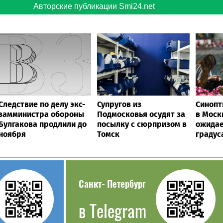
Авторские публикации Smi24.net
Следствие по делу экс-
Супругов из
Синопт
замминистра обороны
Подмосковья осудят за
в Моск
Булгакова продлили до
посылку с сюрпризом в
ожидае
ноября
Томск
градус
Санкт‑Петербург
в Telegram