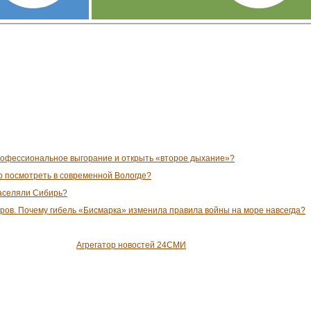
рофессиональное выгорание и открыть «второе дыхание»?
о посмотреть в современной Вологде?
заселяли Сибирь?
ров. Почему гибель «Бисмарка» изменила правила войны на море навсегда?
Агрегатор новостей 24СМИ