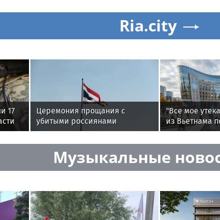
Ria.city
и 17
Церемония прощания с
"Все мое утека
асти
убитыми россиянами
из Вьетнама п
проходит в Таиланде
ведьме из Том
вернуть женск
Музыкальные ново