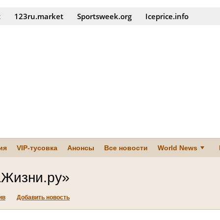
t
123ru.market
Sportsweek.org
Iceprice.info
ия
VIP-тусовка
Анонсы
Все новости
World News
Жизни.ру»
ив
Добавить новость