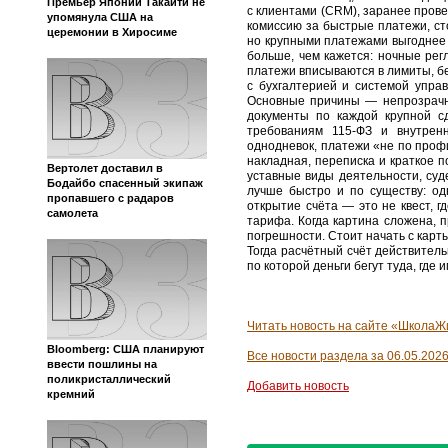
Премьер Японии Такаити не
с клиентами (CRM), заранее пров
упомянула США на
комиссию за быстрые платежи, ст
церемонии в Хиросиме
но крупными платежами выгоднее 
больше, чем кажется: ночные рег
платежи вписываются в лимиты, бе
с бухгалтерией и системой упра
Основные причины — непрозрачны
документы по каждой крупной сд
требованиям 115‑ФЗ и внутрен
однодневок, платежи «не по профи
накладная, переписка и краткое 
Вертолет доставил в
уставные виды деятельности, суде
Бодайбо спасенный экипаж
лучше быстро и по существу: од
пропавшего с радаров
открытие счёта — это не квест, г
самолета
тарифа. Когда картина сложена, п
погрешности. Стоит начать с карт
Тогда расчётный счёт действител
по которой деньги бегут туда, где им
Читать новость на сайте «ШколаЖ
Bloomberg: США планируют
Все новости раздела за 06.05.202
ввести пошлины на
поликристаллический
Добавить новость
кремний