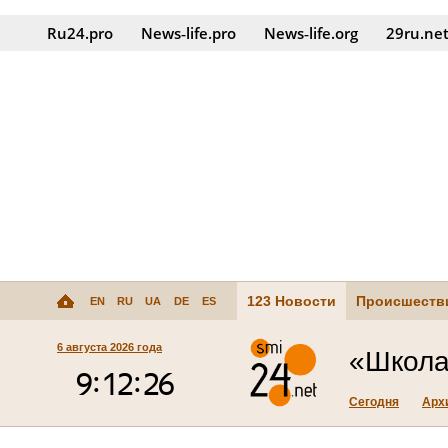
Ru24.pro
News‑life.pro
News‑life.org
29ru.ne
123 Новости
Происшеств
EN
RU
UA
DE
ES
6 августа 2026 года
«Школа
Сегодня
Арх