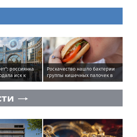
ет": россиянка
Роскачество нашло бактерии
одала иск к
группы кишечных палочек в
ска, требуя
бургерах пяти компаний
ое счастье
сти