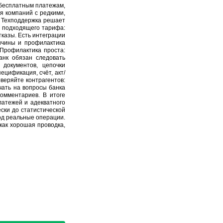
 бесплатным платежам,
я компаний с редкими,
. Техподдержка решает
ы подходящего тарифа:
казы. Есть интеграции
ичины и профилактика
Профилактика проста:
анк обязан следовать
документов, цепочки
ецификация, счёт, акт/
веряйте контрагентов:
чать на вопросы банка
комментариев. В итоге
платежей и адекватного
ски до статистической
од реальные операции.
как хорошая проводка,