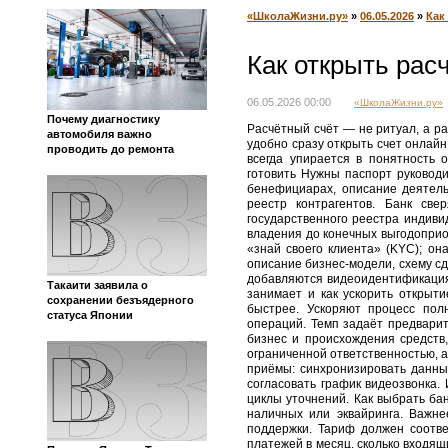
«ШколаЖизни.ру»
»
06.05.2026
»
Как
Как открыть рас
06.05.2026 00:00
«ШколаЖизни.ру»
Почему диагностику
Расчётный счёт — не ритуал, а р
автомобиля важно
удобно сразу открыть счет онлай
проводить до ремонта
всегда упирается в понятность 
готовить Нужны паспорт руковод
бенефициарах, описание деятель
реестр контрагентов. Банк све
государственного реестра индиви
владения до конечных выгодоприо
«знай своего клиента» (KYC); он
описание бизнес‑модели, схему сд
добавляются видеоидентификация и
Такаити заявила о
занимает и как ускорить открыт
сохранении безъядерного
быстрее. Ускоряют процесс пол
статуса Японии
операций. Темп задаёт предвари
бизнес и происхождения средств
ограниченной ответственностью, 
приёмы: синхронизировать данны
согласовать график видеозвонка.
циклы уточнений. Как выбрать ба
наличных или эквайринга. Важне
поддержки. Тариф должен соотве
платежей в месяц, сколько входя