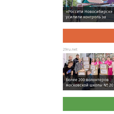
«Россети Новосибирск»
усилили контроль за
незаконными подвесам
ВОЛС: охват проверок в
1,5 раза
29ru.net
Более 200 волонтеров
московской школы № 20
регулярно помогают
участникам СВО