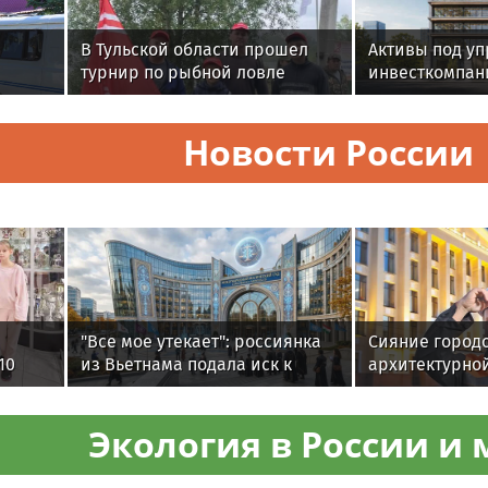
В Тульской области прошел
Активы под у
турнир по рыбной ловле
инвесткомпан
и
среди команд
превысили $5
ырос в
железнодорожников
Новости России
"Все мое утекает": россиянка
Сияние городо
10
из Вьетнама подала иск к
архитектурно
ведьме из Томска, требуя
началась в Мо
вернуть женское счастье
Экология в России и 