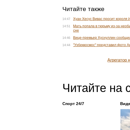
Читайте также
Хуан Хесус Вивас просит короля 
14:47
Мать попала в тюрьму из-за нео
14:51
сне
Вице-премьер Хуснуллин сообщил
14:46
"Узбеккосмос" представил фото А
14:44
Агрегатор
Читайте на 
Спорт 24/7
Вид