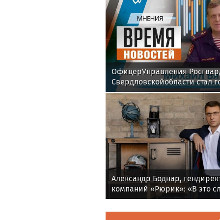
ОфицерУправления Росгвар
Свердловскойобласти стал г
эфиретелекомпании «Телек
Александр Боднар, гендирек
компаний «Рюрик»: «В это 
опыт и компетенции могут п