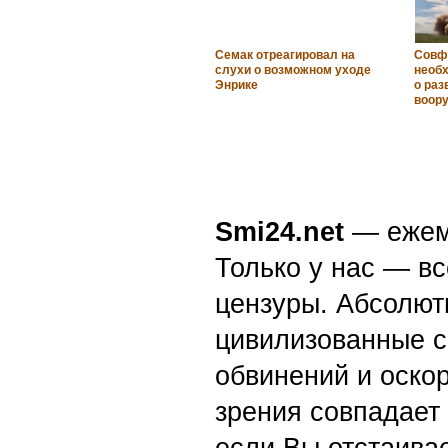
Семак отреагировал на
Совф
слухи о возможном уходе
необ
Энрике
о раз
воор
Smi24.net
— ежеми
Только у нас — вс
цензуры. Абсолютн
цивилизованные с
обвинений и оскор
зрения совпадает