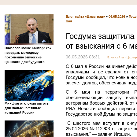
Блог сайта «Царьград»
»
06.05.2026
»
Госд
мая
Госдума защитила
от взыскания с 6 м
Вячеслав Моше Кантор: как
передать молодому
06.05.2026 03:31
поколению этические
Блог сайта «Царьг
ценности для будущего
С 6 мая в России начинает дей
инвалидам и ветеранам от сп
Госдумы сообщил, что новые но
за счет долгов, обеспечивая по
С 6 мая на территории Рос
обеспечивающий защиту выпл
ветеранам боевых действий, от 
Минфин отклонил льготы
РИА Новости сообщил первый 
для малых нефтяных
компаний России
Государственной Думы по защите
"С шестого мая вступят в сил
25.04.2026 №112-ФЗ о защите в
взыскания," — заявил Игошин.