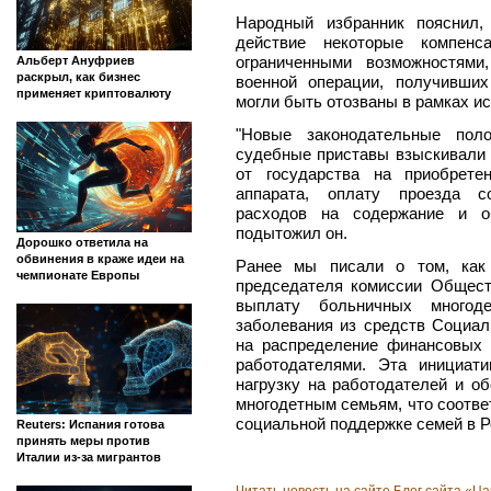
Народный избранник пояснил,
действие некоторые компен
ограниченными возможностями
Альберт Ануфриев
раскрыл, как бизнес
военной операции, получивших
применяет криптовалюту
могли быть отозваны в рамках и
"Новые законодательные поло
судебные приставы взыскивали 
от государства на приобрете
аппарата, оплату проезда с
расходов на содержание и об
подытожил он.
Дорошко ответила на
обвинения в краже идеи на
Ранее мы писали о том, как 
чемпионате Европы
председателя комиссии Общест
выплату больничных многод
заболевания из средств Социал
на распределение финансовых 
работодателями. Эта инициат
нагрузку на работодателей и о
многодетным семьям, что соотв
социальной поддержке семей в Р
Reuters: Испания готова
принять меры против
Италии из-за мигрантов