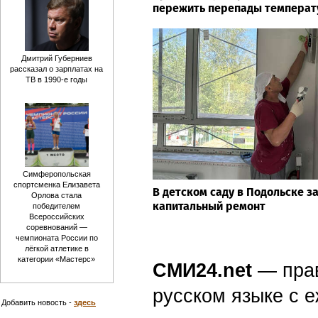
пережить перепады темпера
Дмитрий Губерниев
рассказал о зарплатах на
ТВ в 1990-е годы
Симферопольская
спортсменка Елизавета
В детском саду в Подольске 
Орлова стала
капитальный ремонт
победителем
Всероссийских
соревнований —
чемпионата России по
лёгкой атлетике в
категории «Мастерс»
СМИ24.net
— пра
русском языке с
Добавить новость -
здесь