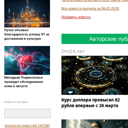
Читать новость на сайте Блог сайта «Ц
Все новости раздела за 06.05.2026
Добавить новость
Путин объявил
благодарность рэперу ST за
Авторские пуб
достижения в культуре
Smi24.net
Минздрав Подмосковья
проведет обследования
кожи в августе
Курс доллара превысил 82
Новости сегодня
рубля впервые с 26 марта
Агрегатор новостей 24СМИ