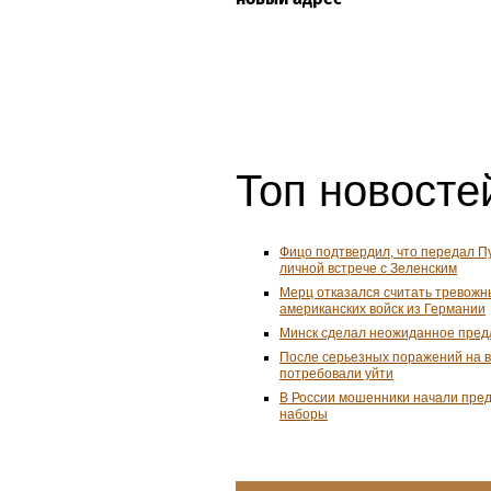
Топ новостей
Фицо подтвердил, что передал П
личной встрече с Зеленским
Мерц отказался считать тревожн
американских войск из Германии
Минск сделал неожиданное пред
После серьезных поражений на 
потребовали уйти
В России мошенники начали пре
наборы