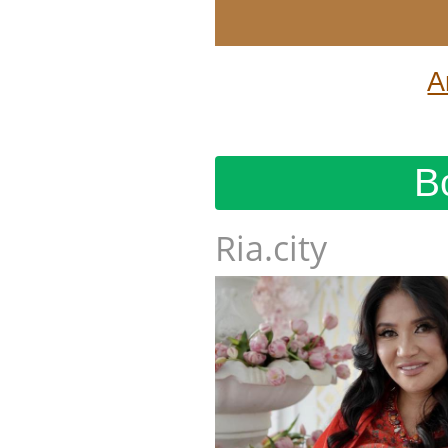
А
В
Ria.city