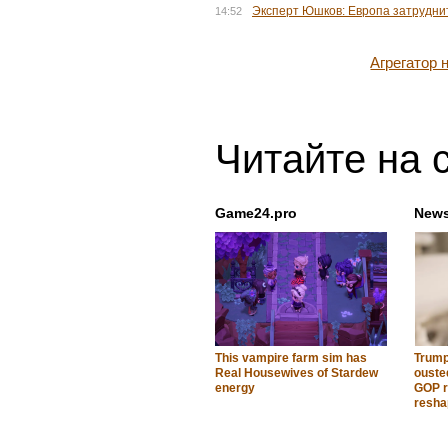
Эксперт Юшков: Европа затруднит
14:52
Агрегатор
Читайте на 
Game24.pro
News
This vampire farm sim has
Trump
Real Housewives of Stardew
ouste
energy
GOP r
resha