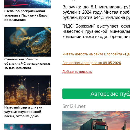
Выручка: до 8,1 миллиарда ру
Степанов раскритиковал
рублей в 2024 году. Чистая при
условия в Париже на Евро
рублей, против 644,1 миллиона р
по плаванию
"ИДС Боржоми" выступает офи
известной грузинской минерал
компании также входит бренд пи
Читать новость на сайте Блог сайта «Ц
Смоленская область
Все новости раздела за 09.05.2026
объявила ЧС из-за циклона:
15 тыс. без света
Добавить новость
Авторские пуб
Smi24.net
Натертый сыр и сливки
улучшат вкус овощной
пасты, готовьте дома