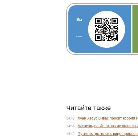
Мы
в Telegram
Читайте также
Хуан Хесус Вивас просит короля 
14:47
Александра Игнатова исполнила ч
14:51
Путин встретился с вице-премьер
14:42