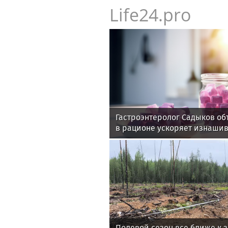
Life24.pro
Гастроэнтеролог Садыков об
в рационе ускоряет изнаши
Полевой сезон все ближе к