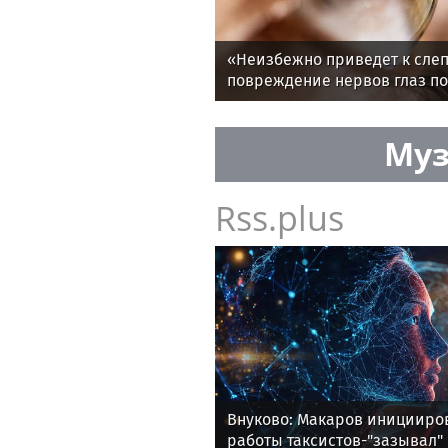
«Неизбежно приведет к слеп
повреждение нервов глаз по
Муз
Rss.plus
Внуково: Макаров иницииро
работы таксистов-"зазывал"