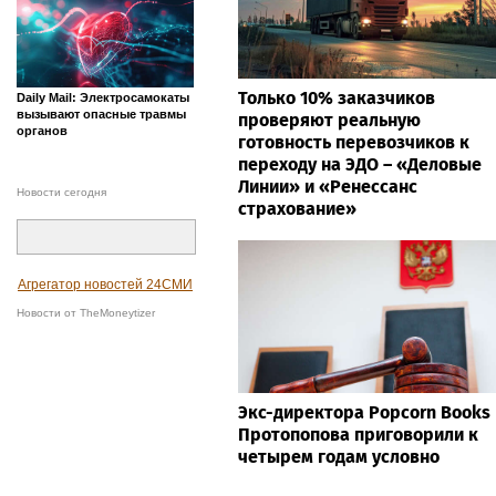
Только 10% заказчиков
Daily Mail: Электросамокаты
вызывают опасные травмы
проверяют реальную
органов
готовность перевозчиков к
переходу на ЭДО – «Деловые
Линии» и «Ренессанс
Новости сегодня
страхование»
Агрегатор новостей 24СМИ
Новости от TheMoneytizer
Экс-директора Popcorn Books
Протопопова приговорили к
четырем годам условно