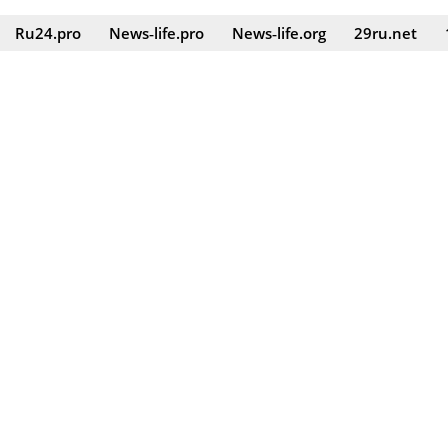
Ru24.pro
News‑life.pro
News‑life.org
29ru.net