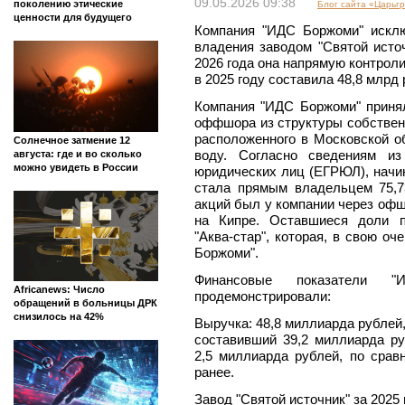
09.05.2026 09:38
поколению этические
Блог сайта «Царьг
ценности для будущего
Компания "ИДС Боржоми" искл
владения заводом "Святой исто
2026 года она напрямую контрол
в 2025 году составила 48,8 млрд 
Компания "ИДС Боржоми" приня
оффшора из структуры собствен
расположенного в Московской 
Солнечное затмение 12
воду. Согласно сведениям из
августа: где и во сколько
можно увидеть в России
юридических лиц (ЕГРЮЛ), начин
стала прямым владельцем 75,
акций был у компании через офшо
на Кипре. Оставшиеся доли п
"Аква-стар", которая, в свою о
Боржоми".
Финансовые показатели
Africanews: Число
продемонстрировали:
обращений в больницы ДРК
снизилось на 42%
Выручка: 48,8 миллиарда рублей,
составивший 39,2 миллиарда ру
2,5 миллиарда рублей, по срав
ранее.
Завод "Святой источник" за 2025