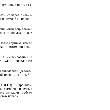
еступление против 14-
еть их через онлайн-
ысяч рублей он обещал
одил некий социальный
анкете на два года и
воего спутника, что ей
вия, а затем пригрозил
я в изнасиловании и
 студент проведёт 9,5
евятилетней девочки,
й области, который в
на (ЕГЭ). В прошлом,
ки выманивали личные
кие ситуации требуют
овых потерь.