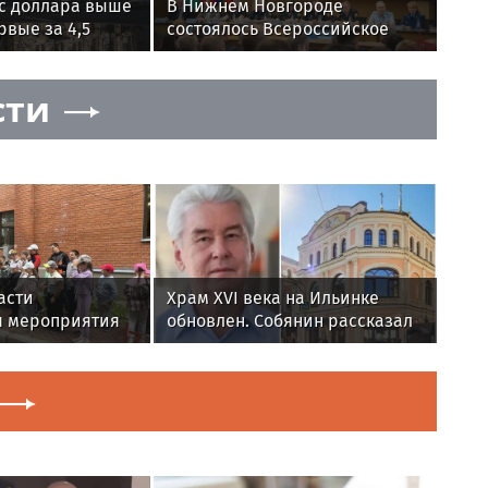
рс доллара выше
В Нижнем Новгороде
рвые за 4,5
состоялось Всероссийское
совещание-семинар по
вопросам развития
сти
вневедомственной охраны
Росгвардии (видео)
асти
Храм XVI века на Ильинке
 мероприятия
обновлен. Собянин рассказал
й
об итогах работ
й акции
Росгвардией»