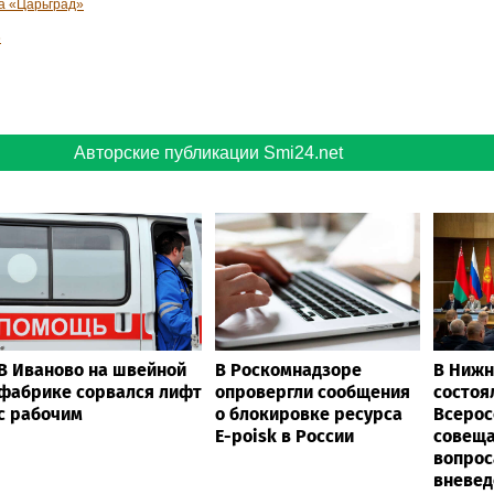
та «Царьград»
6
Авторские публикации Smi24.net
В Иваново на швейной
В Роскомнадзоре
В Нижн
фабрике сорвался лифт
опровергли сообщения
состоя
с рабочим
о блокировке ресурса
Всерос
E-poisk в России
совеща
вопрос
вневед