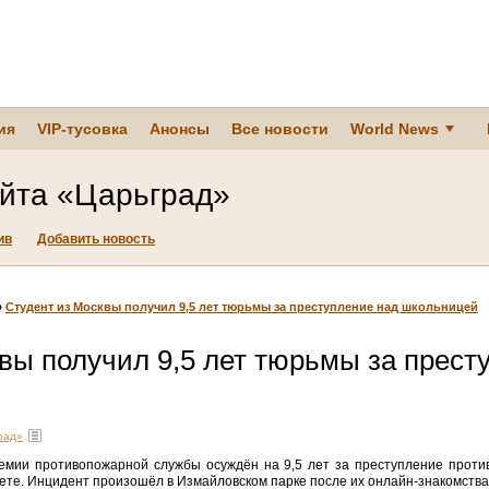
ия
VIP-тусовка
Анонсы
Все новости
World News
айта «Царьград»
ив
Добавить новость
»
Студент из Москвы получил 9,5 лет тюрьмы за преступление над школьницей
вы получил 9,5 лет тюрьмы за прест
рад»
емии противопожарной службы осуждён на 9,5 лет за преступление против
ете. Инцидент произошёл в Измайловском парке после их онлайн-знакомства