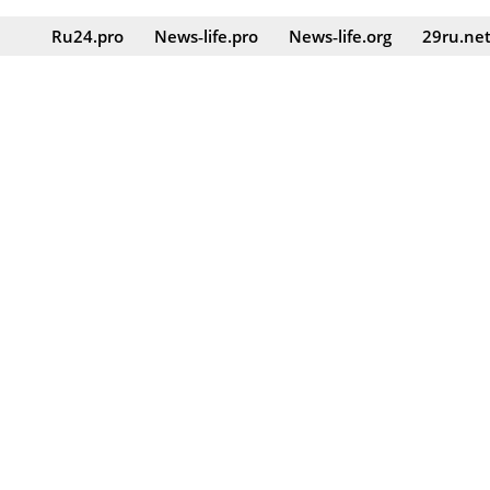
Ru24.pro
News‑life.pro
News‑life.org
29ru.ne