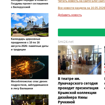
Володин передал в комитет
Читать новость на сайте Блог сай
Госдумы проект соглашения
с Белоруссией
Все новости раздела за 16.05.202
Добавить новость
Календарь церковных
Smi24.net
праздников с 10 по 16
августа 2026: памятные даты
и традиции
В театре им.
Мособлпожспас спас двоих
Луначарского сегодня
подростков, заблудившихся
проходит презентация
в лесу Балашихи
Крымской коллекции
дизайнера Нины
Ручкиной