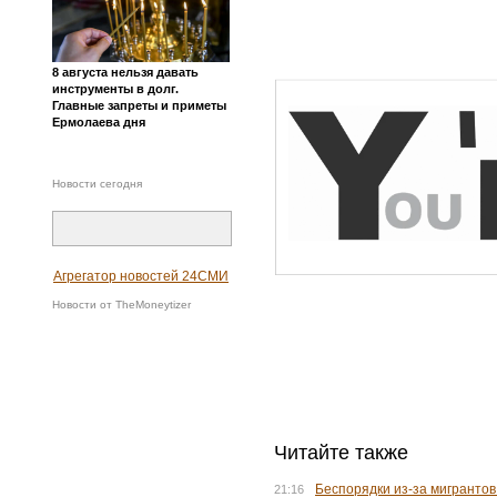
8 августа нельзя давать
инструменты в долг.
Главные запреты и приметы
Ермолаева дня
Новости сегодня
Агрегатор новостей 24СМИ
Новости от TheMoneytizer
Читайте также
Беспорядки из-за мигранто
21:16