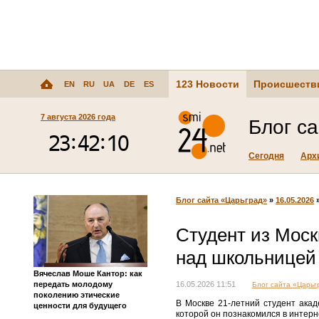
123 Новости
Происшеств
EN
RU
UA
DE
ES
7 августа 2026 года
Блог с
Сегодня
Арх
Блог сайта «Царьград»
»
16.05.2026
Студент из Моск
над школьницей
Вячеслав Моше Кантор: как
передать молодому
16.05.2026 11:51
Блог сайта «Царьг
поколению этические
В Москве 21-летний студент акад
ценности для будущего
которой он познакомился в интерн