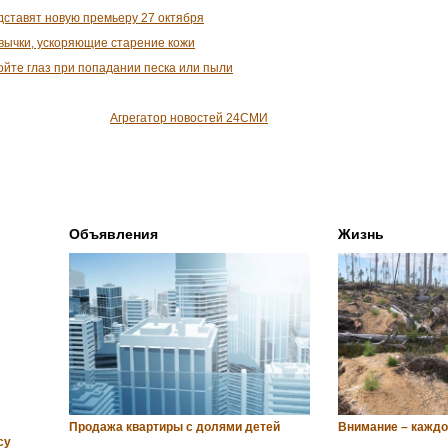
дставят новую премьеру 27 октября
вычки, ускоряющие старение кожи
йте глаз при попадании песка или пыли
Агрегатор новостей 24СМИ
Объявления
Жизнь
Продажа квартиры с долями детей
Внимание – каждо
су