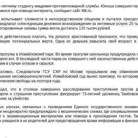
1-летнему студенту академии противопожарной службы. Юноша совершил пр
омился при помощи интернета, сообщает сайт МК.ru.
о испытывает сложности в непосредственном общении и пытался преодол
 предлагал собеседницам денежное вознаграждение за интимные услуги: 25 т
 откровенные забавы сумма могла достигать 120 тысяч рублей.
ся действительно платить. На допросе арестованный признался, что пров
акцию потенциальных жертв. Одна из девушек завысила свой возраст в 
прогулку в Измайловский парк. Во время прогулки школьница предупредила с
новило его. В безлюдной части парка он совершил с ней насильственные дейст
им в случае огласки и скрылся.
ративно. Следователи ГСУ СКР по Москве предъявили ему обвинени
шении несовершеннолетней. Измайловский суд вынес приговор, по которому
ичением свободы на полтора года.
бщал, что в столице завершено расследование преступления против д
деле о страшном преступлении фигурирует 73-летний уроженец Тамбовско
ние за убийство.
 угрозах, связанных с проведением Единого государственного экзаме
и неоднократно предупреждало о мошеннических схемах, где злоумышленни
п к экзаменационным материалам или помощи в прохождении тестов. Та
 учащихся и их родителей для предотвращения кражи информации и финанс