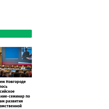
ем Новгороде
лось
сийское
ние-семинар по
ам развития
омственной