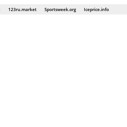
t
123ru.market
Sportsweek.org
Iceprice.info