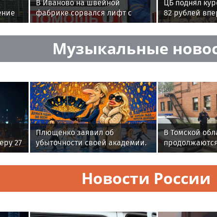
В Иваново на швейной
ЦБ поднял ку
ение
фабрике сорвался лифт с
82 рублей впе
усов
рабочим
месяца
Музыкальные ново
Плющенко заявил об
В Томской обл
еру 27
убыточности своей академии.
продолжаются
Так ли это на самом деле?
всероссийско
ведомственно
Новости России
«Каникулы с 