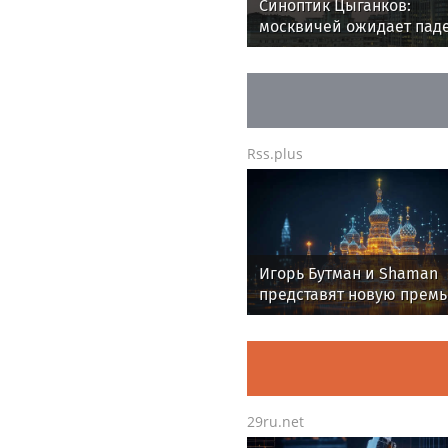
Синоптик Цыганков:
москвичей ожидает пад
температуры на 5-7 град
Rss.plus
Игорь Бутман и Shaman
представят новую премь
октября
29ru.net