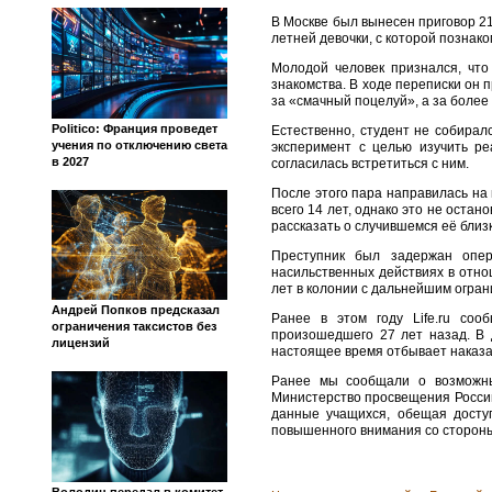
В Москве был вынесен приговор 2
летней девочки, с которой познак
Молодой человек признался, чт
знакомства. В ходе переписки он
за «смачный поцелуй», а за более
Politico: Франция проведет
Естественно, студент не собирал
учения по отключению света
эксперимент с целью изучить ре
в 2027
согласилась встретиться с ним.
После этого пара направилась на 
всего 14 лет, однако это не оста
рассказать о случившемся её близк
Преступник был задержан опе
насильственных действиях в отно
лет в колонии с дальнейшим огран
Андрей Попков предсказал
Ранее в этом году Life.ru соо
ограничения таксистов без
произошедшего 27 лет назад. В 
лицензий
настоящее время отбывает наказа
Ранее мы сообщали о возможных
Министерство просвещения Росси
данные учащихся, обещая досту
повышенного внимания со стороны