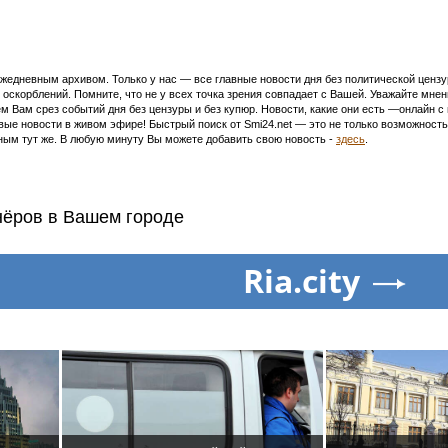
едневным архивом. Только у нас — все главные новости дня без политической цензур
оскорблений. Помните, что не у всех точка зрения совпадает с Вашей. Уважайте мнен
м Вам срез событий дня без цензуры и без купюр. Новости, какие они есть —онлайн 
ивые новости в живом эфире! Быстрый поиск от Smi24.net — это не только возможнос
ым тут же. В любую минуту Вы можете добавить свою новость -
здесь
.
нёров в Вашем городе
Ria.city