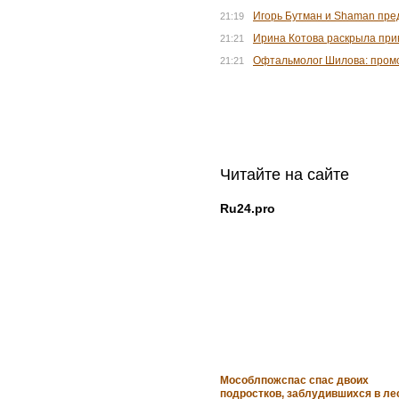
Игорь Бутман и Shaman пре
21:19
Ирина Котова раскрыла при
21:21
Офтальмолог Шилова: промо
21:21
Читайте на сайте
Ru24.pro
Мособлпожспас спас двоих
подростков, заблудившихся в ле