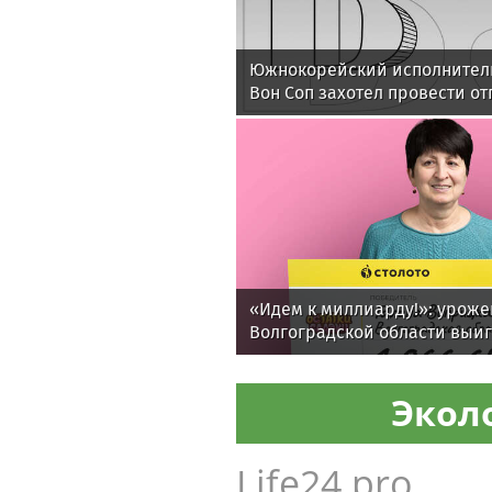
Южнокорейский исполнитель
Вон Соп захотел провести от
«Идем к миллиарду!»: уроже
Волгоградской области выи
от «Столото» более 1 млн ру
Экол
Life24.pro