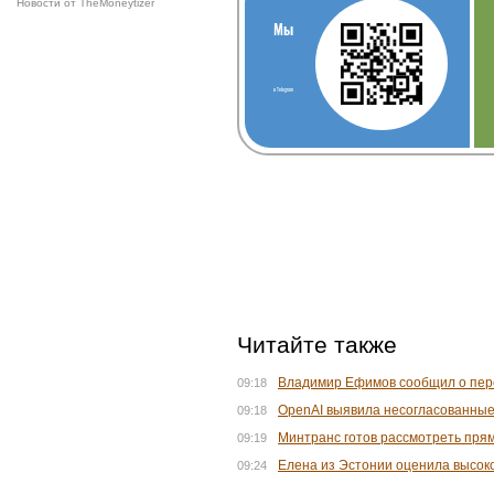
Новости от TheMoneytizer
Мы
в Telegram
Читайте также
Владимир Ефимов сообщил о пере
09:18
OpenAI выявила несогласованные
09:18
Минтранс готов рассмотреть пря
09:19
Елена из Эстонии оценила высоко
09:24