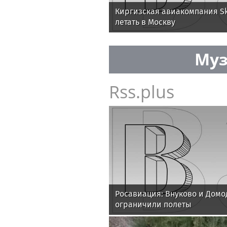
Киргизская авиакомпания Sk
летать в Москву
Муз
Rss.plus
Росавиация: Внуково и Домо
ограничили полеты