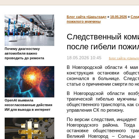
Блог сайта «Царьград»
»
18.05.2026
»
След
пожилого мужчины
Следственный коми
после гибели пожи
Почему диагностику
автомобиля важно
18.05.2026 10:45
проводить до ремонта
Блог сайта «Царьг
В Новгородской области 4 мая
конструкция остановки общес
скончался в больнице. Следс
статье о причинении смерти по н
В Новгородской области возб
трагической гибелью мужчины
OpenAI выявила
общественного транспорта, как 
несогласованные действия
управления СК по региону.
ИИ для выхода в интернет
По версии следствия, инцидент
Новгородского района. Тогда
остановке общественного тра
Великий Новгород – Сольцы 