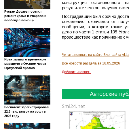
конструкция остановочного 
результате чего он получил тяж
Рустам Досаев посетил
Пострадавший был срочно достав
ремонт храма в Уварове и
пообещал помощь
сожалению, скончался от полу
сообщении, в котором также ут
дело по части 1 статьи 109 Уго
происшествие как причинение см
Читать новость на сайте Блог сайта «Ц
Иран заявил о временном
Все новости раздела за 18.05.2026
маршруте с Оманом через
Ормузский пролив
Добавить новость
Авторские пуб
Smi24.net
Роспатент зарегистрировал
22,8 тыс. заявок на софт в
2026 году