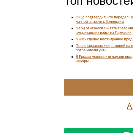
Топ новостей
Фицо подтвердил, что передал П
личной встрече с Зеленским
Мерц отказался считать тревожн
американских войск из Германии
Минск сделал неожиданное пред
После серьезных поражений на 
потребовали уйти
В России мошенники начали пре
наборы
А