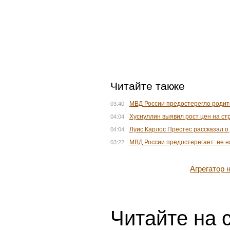
Читайте также
МВД России предостерегло родит
03:40
Хуснуллин выявил рост цен на ст
04:04
Луис Карлос Престес рассказал о
04:04
МВД России предостерегает: не 
03:22
Агрегатор
Читайте на 