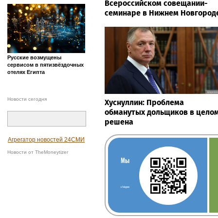
Всероссийском совещании-
семинаре в Нижнем Новгород
Русские возмущены
сервисом в пятизвёздочных
отелях Египта
Новости сегодня
Хуснуллин: Проблема
обманутых дольщиков в цело
решена
Агрегатор новостей 24СМИ
Новости от TheMoneytizer
Мы
в Telegram