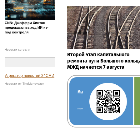
CNN: Джеффри Хинтон
предсказал выход ИИ из-
под контроля
Новости сегодня
Второй этап капитального
ремонта пути Большого кольц
МЖД начнется 7 августа
Агрегатор новостей 24СМИ
Новости от TheMoneytizer
Мы
в Telegram