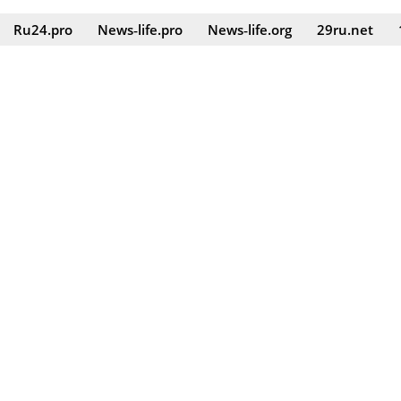
Ru24.pro
News‑life.pro
News‑life.org
29ru.net