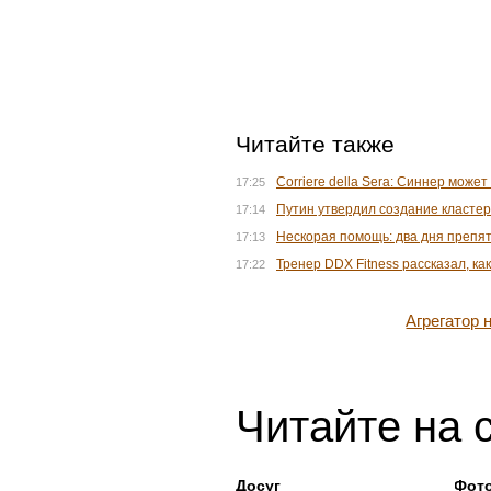
Читайте также
Corriere della Sera: Синнер може
17:25
Путин утвердил создание кластер
17:14
Нескорая помощь: два дня препятс
17:13
Тренер DDX Fitness рассказал, ка
17:22
Агрегатор
Читайте на 
Досуг
Фот