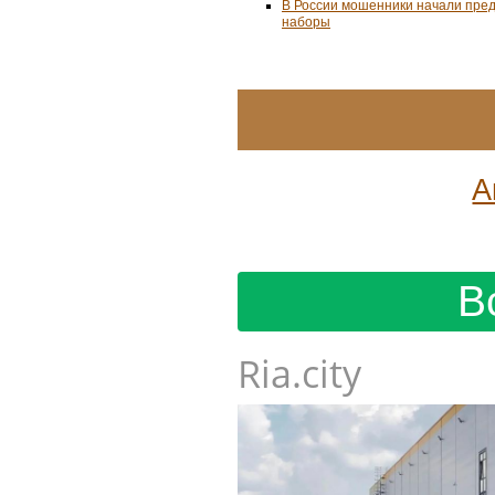
В России мошенники начали пре
наборы
А
В
Ria.city