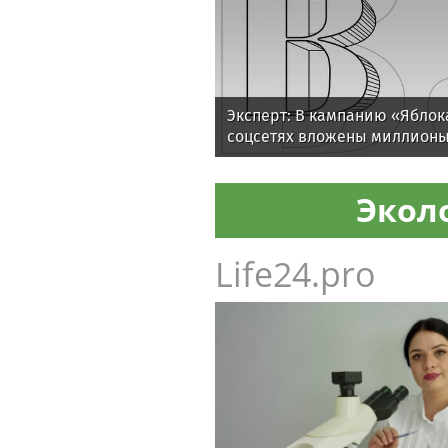
Эксперт: В кампанию «Яблок
соцсетях вложены миллионы
Экол
Life24.pro