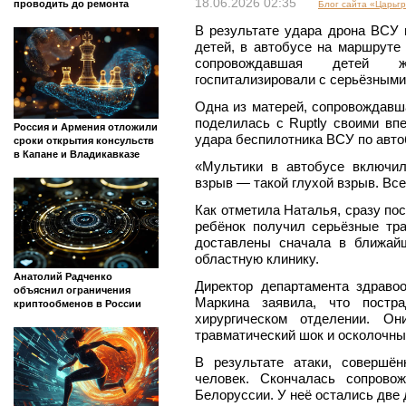
18.06.2026 02:35
проводить до ремонта
Блог сайта «Царьг
В результате удара дрона ВСУ 
детей, в автобусе на маршруте
сопровождавшая детей ж
госпитализировали с серьёзными
Одна из матерей, сопровождавш
поделилась с Ruptly своими вп
Россия и Армения отложили
удара беспилотника ВСУ по авто
сроки открытия консульств
в Капане и Владикавказе
«Мультики в автобусе включил
взрыв — такой глухой взрыв. Вс
Как отметила Наталья, сразу пос
ребёнок получил серьёзные тр
доставлены сначала в ближай
областную клинику.
Анатолий Радченко
Директор департамента здраво
объяснил ограничения
Маркина заявила, что постр
криптообменов в России
хирургическом отделении. О
травматический шок и осколочны
В результате атаки, совершё
человек. Скончалась сопрово
Белоруссии. У неё остались две 