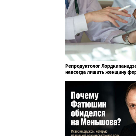
Репродуктолог Лордкипанидзе
навсегда лишить женщину фе