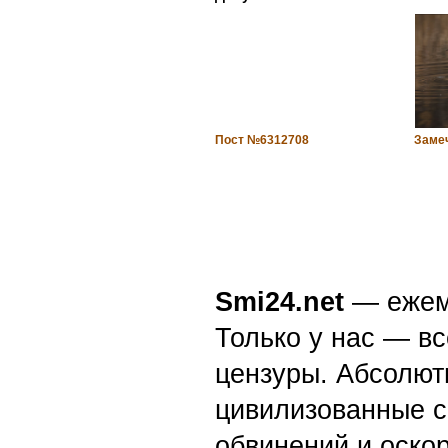
Пост №6312708
Заме
Smi24.net
— ежеми
Только у нас — вс
цензуры. Абсолютн
цивилизованные с
обвинений и оскор