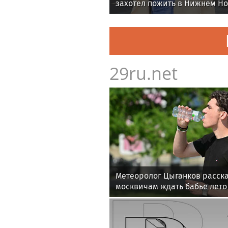
захотел пожить в Нижнем Н
29ru.net
Метеоролог Цыганков расска
москвичам ждать бабье лето 