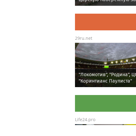
посетили более восьми
миллионов раз
29ru.net
"Локомотив", "Родина", Ц
"Коринтианс Паулиста"
разыграют UTLC CUP — 2
Life24.pro