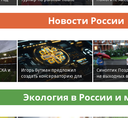
среди команд
реабилитаци
железнодорожников
Новости России
СКА и
Игорь Бутман предложил
Синоптик Позд
создать консерваторию для
на выходных в
026
джаза в России
ожидаются д
и похолодани
Экология в России и 