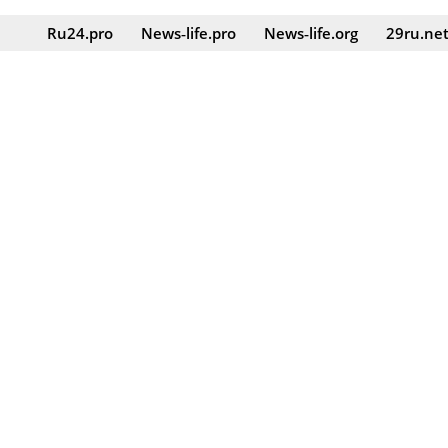
Ru24.pro
News‑life.pro
News‑life.org
29ru.ne