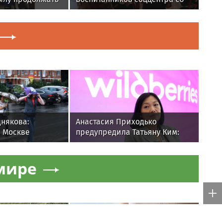
ю
своей службой в рамках акции
«Каникулы с Росгвардией» в
Биробиджане
някова:
Анастасия Приходько
 Москве
предупредила Татьяну Ким:
ожди
«Пришло время расплаты»
е
мире