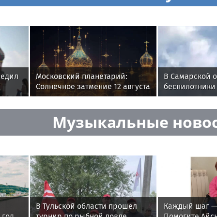
редил
Московский планетарий:
В Самарской 
Солнечное затмение 12 августа
беспилотники
продлится 9 минут
промышленно
Музыкальные ново
В Тульской области прошел
Каждый шаг —
 год
турнир по рыбной ловле
Помогите Айс