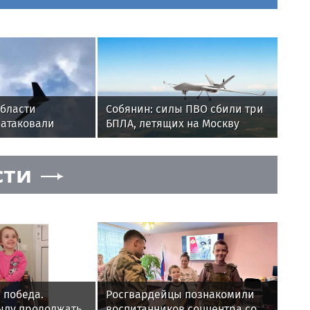
области
Собянин: силы ПВО сбили три
 атаковали
БПЛА, летящих на Москву
е предприятие
сти
 победа.
Росгвардейцы познакомили
ылу продолжать
воспитанников соццентра со