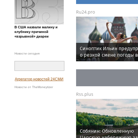
Ru24.pro
В США назвали малину и
клубнику причиной
«взрывной» диареи
Синоптик Ильин предуп
Новости сегодня
о резкой смене погоды в
Москве
Агрегатор новостей 24СМИ
Новости от TheMoneytizer
Rss.plus
Собянин: Обновленную
Царскую набережную за