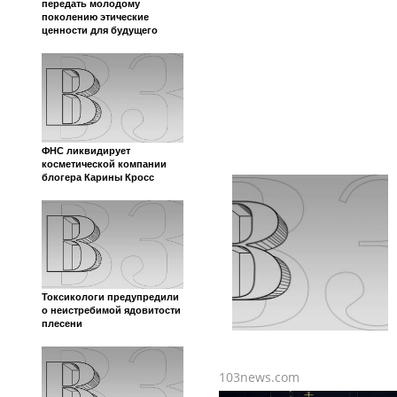
передать молодому
поколению этические
ценности для будущего
ФНС ликвидирует
косметической компании
блогера Карины Кросс
Токсикологи предупредили
о неистребимой ядовитости
плесени
103news.com