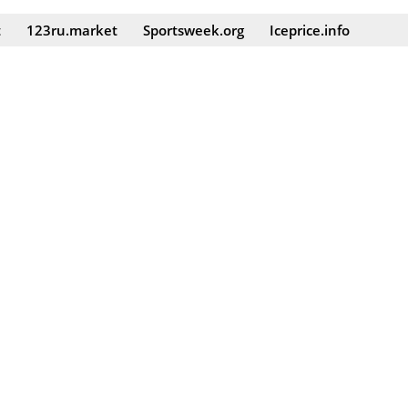
t
123ru.market
Sportsweek.org
Iceprice.info