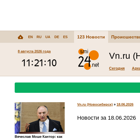
123 Новости
Происшеств
EN
RU
UA
DE
ES
8 августа 2026 года
Vn.ru (
Сегодня
Арх
Vn.ru (Новосибирск)
»
18.06.2026
Новости за 18.06.2026
Вячеслав Моше Кантор: как