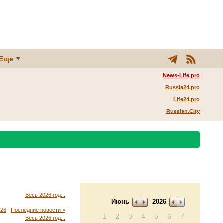
Еще
News-Life.pro
Russia24.pro
Life24.pro
Russian.City
Весь 2026 год...
Июнь
2026
026
Последние новости >
1
2
3
4
5
6
7
Весь 2026 год...