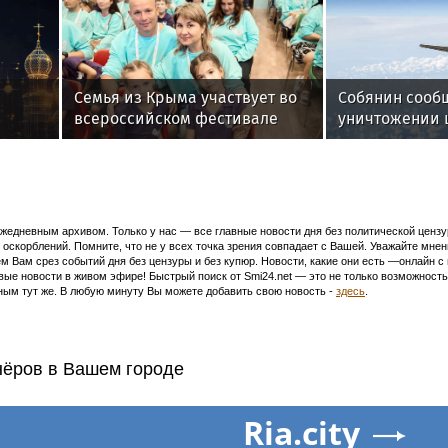
Семья из Крыма участвует во
Собянин сооб
всероссийском фестивале
уничтожении 
«Крылья детства»
летевших к М
едневным архивом. Только у нас — все главные новости дня без политической цензур
оскорблений. Помните, что не у всех точка зрения совпадает с Вашей. Уважайте мнен
м Вам срез событий дня без цензуры и без купюр. Новости, какие они есть —онлайн 
ивые новости в живом эфире! Быстрый поиск от Smi24.net — это не только возможнос
ым тут же. В любую минуту Вы можете добавить свою новость -
здесь
.
нёров в Вашем городе
Ria.city