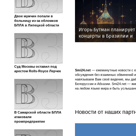
Двое мужчин попали в
больницу из-за обломков
БПЛА в Липецкой области
Игорь Бутман планирует
концерты в Бразилии и
Никарагуа в этом году
Суд Москвы оставил под
Smi24.net
— ежеминутные новости с еж
арестом Rolls-Royce Лерчек
обсуждения без взаимных обвинений и 
навязываем Вам своё видение, мы даё
Белоруссии и Абхазии. Smi24.net — ж
на любом языке мира и быть услышанн
Новости от наших парт
В Самарской области БПЛА
атаковали
промпредприятие