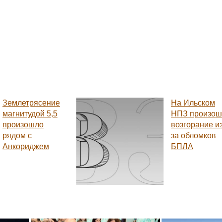
Землетрясение
На Ильском
магнитудой 5,5
НПЗ произош
произошло
возгорание из
рядом с
за обломков
Анкориджем
БПЛА