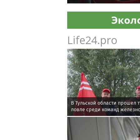
школьника
Экол
Life24.pro
В Тульской области прошел 
ловле среди команд железн