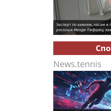
Эксперт по камням, часам и
роскоши Менди Лифшиц: как
любят солнца моря и бассей
Спо
News.tennis