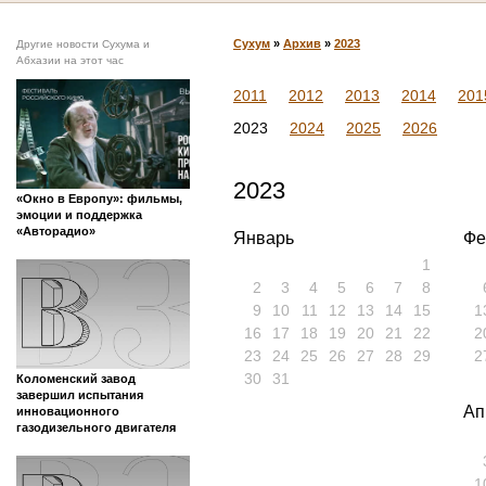
Сухум
»
Архив
»
2023
Другие новости Сухума и
Абхазии на этот час
2011
2012
2013
2014
201
2023
2024
2025
2026
2023
«Окно в Европу»: фильмы,
эмоции и поддержка
«Авторадио»
Январь
Фе
1
2
3
4
5
6
7
8
9
10
11
12
13
14
15
1
16
17
18
19
20
21
22
2
23
24
25
26
27
28
29
2
30
31
Коломенский завод
завершил испытания
Ап
инновационного
газодизельного двигателя
1