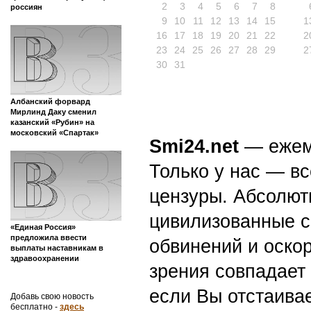
2
3
4
5
6
7
8
россиян
9
10
11
12
13
14
15
1
16
17
18
19
20
21
22
2
23
24
25
26
27
28
29
2
30
31
Албанский форвард
Мирлинд Даку сменил
казанский «Рубин» на
московский «Спартак»
Smi24.net
— ежеми
Только у нас — вс
цензуры. Абсолютн
цивилизованные с
«Единая Россия»
предложила ввести
обвинений и оскор
выплаты наставникам в
здравоохранении
зрения совпадает
если Вы отстаивае
Добавь свою новость
бесплатно -
здесь