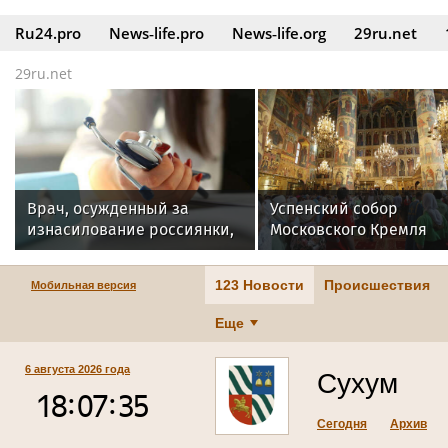
Ru24.pro
News‑life.pro
News‑life.org
29ru.net
29ru.net
Врач, осужденный за
Успенский собор
изнасилование россиянки,
Московского Кремля
принимает пациентов в
отметил 700-летие: ис
Ижевске
первого каменного хр
123 Новости
Происшествия
Мобильная версия
Москвы
Еще
6 августа 2026 года
Сухум
Сегодня
Архив