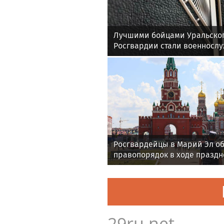
Лучшими бойцами Уральског
Росгвардии стали военносл
соединения по охране важн
государственных объектов
Росгвардейцы в Марий Эл о
правопорядок в ходе праздн
проведения матчевого турни
Раимкуля Малахбекова
29ru.net