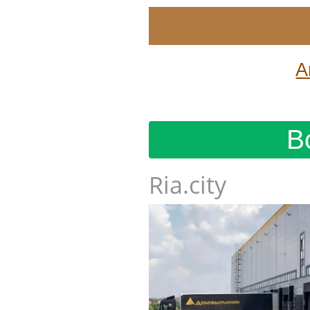
А
В
Ria.city