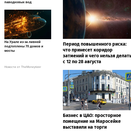
паводковых вод
На Урале из-за ливней
Период повышенного риска:
подтоплены 70 домов и
что принесет коридор
мосты
затмений и чего нельзя делат
с 12 по 28 августа
Новости от TheMoneytizer
Бизнес в ЦАО: просторное
помещение на Маросейке
выставили на торги