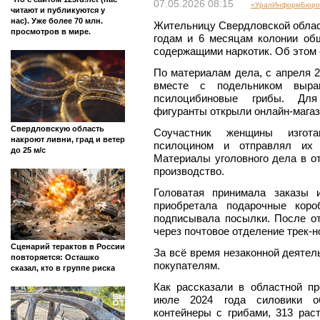
07.05.2026 08:15
«УралИнформБюро» 
читают и публикуются у
нас). Уже более 70 млн.
Жительницу Свердловской облас
просмотров в мире.
годам и 6 месяцам колонии об
содержащими наркотик. Об этом 
По материалам дела, с апреля 2
вместе с подельником выра
псилоцибиновые грибы. Дл
фигуранты открыли онлайн-магази
Свердловскую область
Соучастник женщины изгот
накроют ливни, град и ветер
псилоцином и отправлял их 
до 25 м/с
Материалы уголовного дела в о
производство.
Головатая принимала заказы 
приобретала подарочные коро
подписывала посылки. После от
через почтовое отделение трек-
Сценарий терактов в России
За всё время незаконной деятел
повторяется: Осташко
покупателям.
сказал, кто в группе риска
Как рассказали в областной пр
июле 2024 года силовики о
контейнеры с грибами, 313 рас