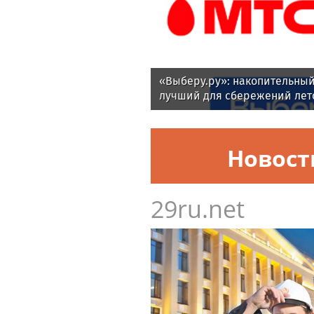
«Выберу.ру»: накопительный
лучший для сбережений лето
Новост
29ru.net