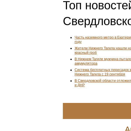
Топ новостей
Свердловско
Часть наземного метро в Екатери
году
Жители Нижнего Тагила нашли н
красный гроб
В Нижнем Тагиле мужчина пыталс
аккумулятора
Система бесплатных пересадок з
Нижнего Тагила с 19 сентября
В Свердловской области отложил
и ДНР
А