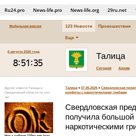
Ru24.pro
News‑life.pro
News‑life.org
29ru.net
123 Новости
Происшествия
Мобильная версия
Еще
6 августа 2026 года
Талица
Сегодня
Архив
Талица
»
07.05.2026
»
Свердловская предп
Другие новости Талицы и
конфеты с наркотическими грибами
Свердловской области на этот
час
Свердловская пре
получила большой 
наркотическими гр
Что с сайтом 123ru.net (нас