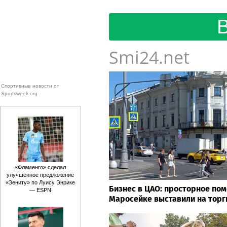
Smi24.net
Спортивные новости от
Sportsweek.org
«Фламенго» сделал
улучшенное предложение
«Зениту» по Луису Энрике
Бизнес в ЦАО: просторное по
— ESPN
Маросейке выставили на торг