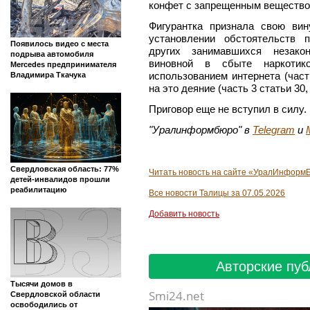
конфет с запрещенным вещество
Фигурантка признала свою ви
установлении обстоятельств 
Появилось видео с места
других занимавшихся незако
подрыва автомобиля
виновной в сбыте наркоти
Mercedes предпринимателя
использованием интернета (част
Владимира Ткачука
на это деяние (часть 3 статьи 30,
Приговор еще не вступил в силу.
"Уралинформбюро" в
Telegram
и
Свердловская область: 77%
Читать новость на сайте «УралИнформБ
детей-инвалидов прошли
реабилитацию
Все новости Талицы за 07.05.2026
Добавить новость
Авторские пуб
Тысячи домов в
Smi24.net
Свердловской области
освободились от