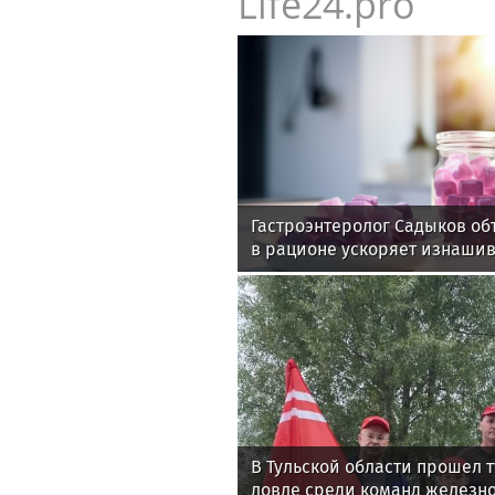
Life24.pro
Гастроэнтеролог Садыков об
в рационе ускоряет изнаши
В Тульской области прошел 
ловле среди команд железн