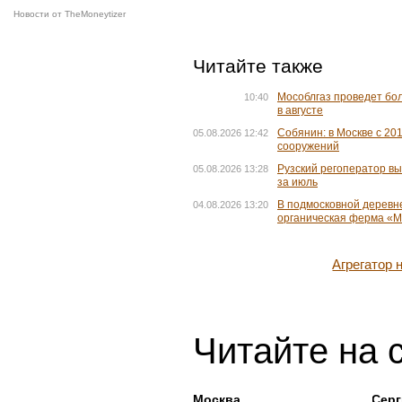
Новости от TheMoneytizer
Читайте также
Мособлгаз проведет бол
10:40
в августе
Собянин: в Москве с 20
05.08.2026 12:42
сооружений
Рузский регоператор вы
05.08.2026 13:28
за июль
В подмосковной деревн
04.08.2026 13:20
органическая ферма «
Агрегатор
Читайте на 
Москва
Серг