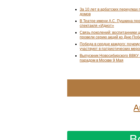
За 10 лет в арбатских переулках 
домов
В Театре имени А.С. Пушкина пр
спектакля «Идиот»
Связь поколений: воспитанники 
провели серию акций ко Дню По
Победа в сердце каждого: почем
участвуют в патриотических мер
Выпускник Новосибирского ВВКУ
парадом в Москве 9 Мая
А
В