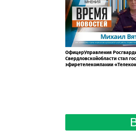
ОфицерУправления Росгварди
Свердловскойобласти стал го
эфиретелекомпании «Телеко