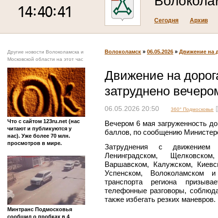
Волокола
Сегодня
Архив
Волоколамск
»
06.05.2026
»
Движение на 
Другие новости Волоколамска и
Московской области на этот час
Движение на дорог
затруднено вечеро
06.05.2026 20:50
360° Подмосковье
Что с сайтом 123ru.net (нас
Вечером 6 мая загруженность до
читают и публикуются у
баллов, по сообщению Министер
нас). Уже более 70 млн.
просмотров в мире.
Затруднения с движением 
Ленинградском, Щелковском,
Варшавском, Калужском, Киевс
Успенском, Волоколамском и
транспорта региона призыва
телефонные разговоры, соблюда
также избегать резких маневров.
Минтранс Подмосковья
сообщил о пробках в 4