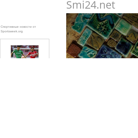
Smi24.net
Спортивные новости от
Sportsweek.org
Попов: «Рубин» без Даку
будет бороться за место в
В Зарайске продлили работу 
пятёрке лидеров РПЛ
«Искусство в поиске. Взгляд 
Экс-футболист Деменко:
гонка за титул будет
между "Зенитом",