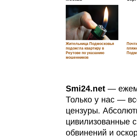
Жительница Подмосковья
Почт
подожгла квартиру в
пляж
Реутове по указанию
Подм
мошенников
Smi24.net
— ежеми
Только у нас — вс
цензуры. Абсолютн
цивилизованные с
обвинений и оскор