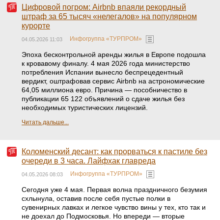
Цифровой погром: Airbnb впаяли рекордный
штраф за 65 тысяч «нелегалов» на популярном
курорте
Инфогруппа «ТУРПРОМ»
04.05.2026 11:03
Эпоха бесконтрольной аренды жилья в Европе подошла
к кровавому финалу. 4 мая 2026 года министерство
потребления Испании вынесло беспрецедентный
вердикт, оштрафовав сервис Airbnb на астрономические
64,05 миллиона евро. Причина — пособничество в
публикации 65 122 объявлений о сдаче жилья без
необходимых туристических лицензий.
Читать дальше...
Коломенский десант: как прорваться к пастиле без
очереди в 3 часа. Лайфхак главреда
Инфогруппа «ТУРПРОМ»
04.05.2026 08:03
Сегодня уже 4 мая. Первая волна праздничного безумия
схлынула, оставив после себя пустые полки в
сувенирных лавках и легкое чувство вины у тех, кто так и
не доехал до Подмосковья. Но впереди — вторые