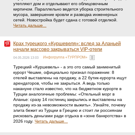
утепляют дом и отделывают его облицовочным
кирпичом. Параллельно ведется уборка строительного
мусора, завершение кровли и разводка инженерных
сетей. Новостройка будет сдана с готовой отделкой.
Читать дальше...
Крах турецкого «Куршевеля»: вслед за Аланьей
начали массово закрываться VIP-отели
Инфогруппа «ТУРПРОМ»
04.05.2026 13:03
Турецкий «Куршевель» - а это ото самый занменитый
курорт Чешме, официально признал поражение: 8
отелей выставлены на продажу, а 22 бутик-курорта ищут
арендаторов, чтобы не закрыться. А ведь только
накануне стало известно, что на бюджетном курорте в
Турции аналогичные проблемы: «Отельный морг в
Аланье: сразу 14 гостиниц закрылись и выставлены на
продажу из-за невозможности выжить». Узнайте, почему
элита бежит из Турции в Грецию и стоит ли россиянам
рисковать деньгами ради отдыха в «зоне банкротства» в
2026 году.
Читать дальше...