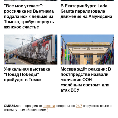
"Все мое утекает":
В Екатеринбурге Lada
россиянка из Вьетнама
Granta парализовала
подала иск к ведьме из
движение на Амундсена
Томска, требуя вернуть
женское счастье
Уникальная выставка
Москва ждёт реакции: В
"Поезд Победы"
постпредстве назвали
прибудет в Томск
молчание ООН
«зелёным светом» для
атак ВСУ
СМИ24.net
— правдивые
новости
, непрерывно
24/7
на русском языке с
ежеминутным обновлением
*