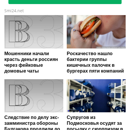
Smi24.net
Мошенники начали
Роскачество нашло
красть деньги россиян
бактерии группы
через фейковые
кишечных палочек в
домовые чаты
бургерах пяти компаний
Следствие по делу экс-
Супругов из
замминистра обороны
Подмосковья осудят за
Булгакова продлили до
посылку с сюрпризом в