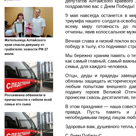
депутатов Алтайского краевого
поздравляю вас с Днем Победы!
9 мая навсегда останется в ми
триумфа нашего солдата-освобо
всему миру готовность до по
отчизны, явив колоссальное муж
Вечная слава и низкий поклон вс
Жительница Алтайского
края спасла девушку от
победу в тылу, кто поднимал стра
грабителя: новости РФ 27
июля
Мы бережно храним память о т
как самый главный, самый важны
семьи, для каждого человека.
Отцы, деды и прадеды завеща
обязаны защищать историческую
любым попыткам внешнего дав
подвигу героев Великой Отеч
Россиянина обвинили в
пронесем сквозь десятилетия, пе
причастности к гибели всей
семьи его сына
В этом празднике — наша совест
правда. Пусть память и д
непобедимыми перед лицом люб
Здоровья вам, душевного тепла, 
С Днем Победы!"