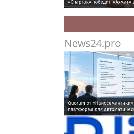
«Спартак» победил «Ахмат» в
утру
News24.pro
Quorum от «Наносемантики»:
платформа для автоматичес
корпоративных встреч