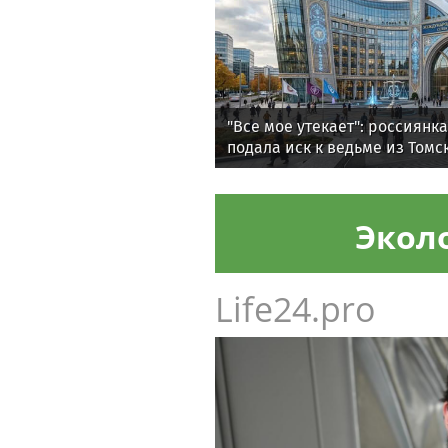
"Все мое утекает": россиянк
подала иск к ведьме из Томс
женское счастье
Экол
Life24.pro