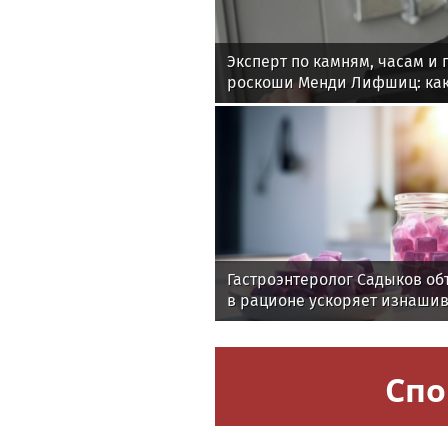
Эксперт по камням, часам и
роскоши Менди Лифшиц: как
любят солнца моря и бассей
Гастроэнтеролог Садыков об
в рационе ускоряет изнаши
Спо