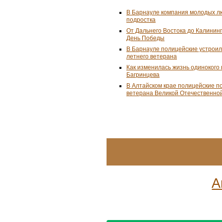
В Барнауле компания молодых л
подростка
От Дальнего Востока до Калинин
День Победы
В Барнауле полицейские устроил
летнего ветерана
Как изменилась жизнь одинокого
Багринцева
В Алтайском крае полицейские п
ветерана Великой Отечественно
А