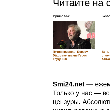
Читайте на 
Рубцовск
Бел
Путин присвоил Борису
День
Эйфману звание Героя
отмеч
Труда РФ
Алтай
Smi24.net
— ежеми
Только у нас — вс
цензуры. Абсолютн