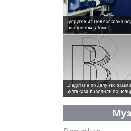
Супругов из Подмосковья осу
сюрпризом в Томск
Следствие по делу экс-замм
Булгакова продлили до нояб
Муз