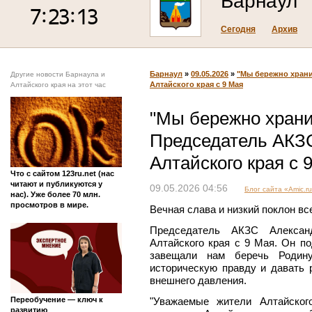
Барнаул
Сегодня
Архив
Барнаул
»
09.05.2026
»
"Мы бережно храни
Другие новости Барнаула и
Алтайского края с 9 Мая
Алтайского края на этот час
"Мы бережно храни
Председатель АКЗ
Алтайского края с 
Что с сайтом 123ru.net (нас
читают и публикуются у
09.05.2026 04:56
Блог сайта «Amic.r
нас). Уже более 70 млн.
просмотров в мире.
Вечная слава и низкий поклон вс
Председатель АКЗС Алексан
Алтайского края с 9 Мая. Он п
завещали нам беречь Родин
историческую правду и давать
внешнего давления.
Переобучение — ключ к
"Уважаемые жители Алтайског
развитию