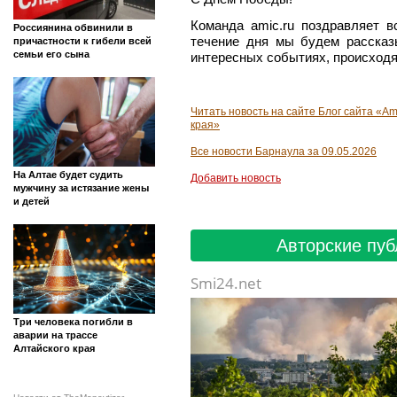
Команда amic.ru поздравляет 
Россиянина обвинили в
течение дня мы будем расска
причастности к гибели всей
семьи его сына
интересных событиях, происходя
Читать новость на сайте Блог сайта «Am
края»
Все новости Барнаула за 09.05.2026
На Алтае будет судить
Добавить новость
мужчину за истязание жены
и детей
Авторские пуб
Smi24.net
Три человека погибли в
аварии на трассе
Алтайского края