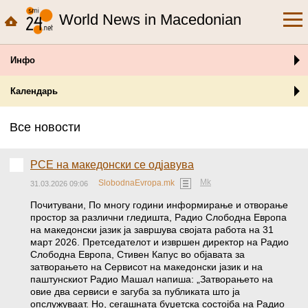
World News in Macedonian
Инфо
Календарь
Все новости
РСЕ на македонски се одјавува
Mk
SlobodnaEvropa.mk
31.03.2026 09:06
Почитувани, По многу години информирање и отворање
простор за различни гледишта, Радио Слободна Европа
на македонски јазик ја завршува својата работa на 31
март 2026. Претседателот и извршен директор на Радио
Слободна Европа, Стивен Капус во објавата за
затворањето на Сервисот на македонски јазик и на
паштунскиот Радио Машал напиша: „Затворањето на
овие два сервиси е загуба за публиката што ја
опслужуваат. Но, сегашната буџетска состојба на Радио