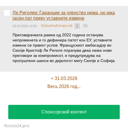
Ле Риголер: Гаранции за членство нема, но има
јасен пат преку уставните измени
Mk
SlobodnaEvropa.mk
29.03.2026 10:56
Преговарачката рамка од 2022 година останува
непроменета и го дефинира патот кон ЕУ, уставните
измени се првиот услов. Францускиот амбасадор во
Скопје Кристоф Ле Рилоге порачува дека нема нови
преговори за компромисот, и предупредува на
пропуштени шанси во дијалогот меѓу Скопје и Софија.
< 31.03.2026
Весь 2026 год...
Спонсорский контент
Russia24.pro