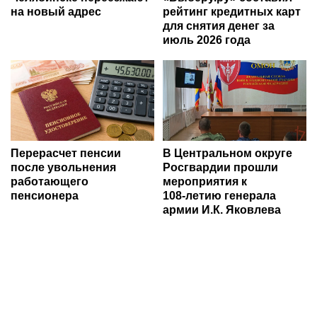
на новый адрес
рейтинг кредитных карт
для снятия денег за
июль 2026 года
Перерасчет пенсии
В Центральном округе
после увольнения
Росгвардии прошли
работающего
мероприятия к
пенсионера
108‑летию генерала
армии И.К. Яковлева