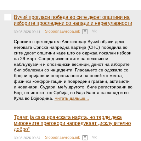
Вучиќ прогласи победа во сите десет општини на
изборите проследени со напади и нерегуларности
Mk
SlobodnaEvropa.mk
30.03.2026 09:41
Српскиот претседател Александар Вучиќ објави дека
неговата Српска напредна партија (СНС) победила во
сите десет општини каде што се одржаа локални избори
на 29 март. Според извештаите на независни
набљудувачи и опозициски весници, денот на изборите
бил обележан со инциденти. Гласањето се одржало со
бројни пријавени неправилности на повеќето места,
физички конфронтации и повредени граѓани, активисти
и новинари. Судири, меѓу другото, биле регистрирани во
Бор, на истокот од Србија, во Баја Башта на запад и во
Кула во Војводина.
Читать дальше...
Трамп ја сака иранската нафта, но тврди дека
мировните преговори напредуваат „исклучително
добро“
Mk
SlobodnaEvropa.mk
30.03.2026 09:34