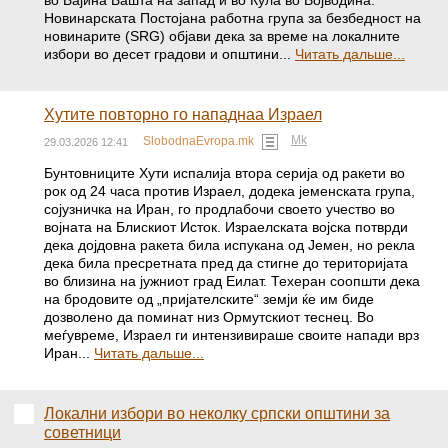
во Бајина Башта на запад и во Кула во Војводина.
Новинарската Постојана работна група за безбедност на
новинарите (SRG) објави дека за време на локалните
избори во десет градови и општини...
Читать дальше...
Хутите повторно го нападнаа Израел
Mk
SlobodnaEvropa.mk
29.03.2026 12:41
Бунтовниците Хути испалија втора серија од ракети во
рок од 24 часа против Израел, додека јеменската група,
сојузничка на Иран, го продлабочи своето учество во
војната на Блискиот Исток. Израелската војска потврди
дека дојдовна ракета била испукана од Јемен, но рекла
дека била пресретната пред да стигне до територијата
во близина на јужниот град Еилат. Техеран соопшти дека
на бродовите од „пријателските“ земји ќе им биде
дозволено да поминат низ Ормутскиот теснец. Во
меѓувреме, Израел ги интензивираше своите напади врз
Иран...
Читать дальше...
Локални избори во неколку српски општини за
советници