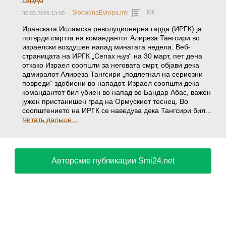
Mk
SlobodnaEvropa.mk
30.03.2026 13:00
Иранската Исламска револуционерна гарда (ИРГК) ја
потврди смртта на командантот Алиреза Тангсири во
израелски воздушен напад минатата недела. Веб-
страницата на ИРГК „Сепах њуз“ на 30 март, пет дена
откако Израел соопшти за неговата смрт, објави дека
адмиралот Алиреза Тангсири „подлегнал на сериозни
повреди“ здобиени во нападот. Израел соопшти дека
командантот бил убиен во напад во Бандар Абас, важен
јужен пристанишен град на Ормускиот теснец. Во
соопштението на ИРГК се наведува дека Тангсири бил...
Читать дальше...
Авторские публикации Smi24.net