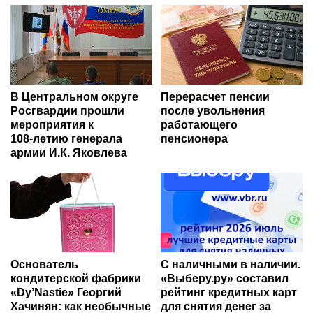
В Центральном округе
Перерасчет пенсии
Росгвардии прошли
после увольнения
мероприятия к
работающего
108‑летию генерала
пенсионера
армии И.К. Яковлева
Основатель
С наличными в наличии.
кондитерской фабрики
«Выберу.ру» составил
«Dy’Nastie» Георгий
рейтинг кредитных карт
Хачинян: как необычные
для снятия денег за