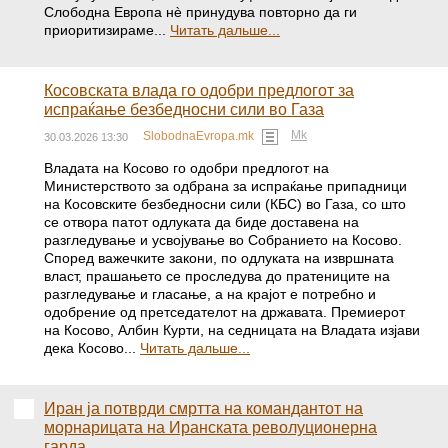
Слободна Европа нè принудува повторно да ги
приоритизираме...
Читать дальше...
Косовската влада го одобри предлогот за
испраќање безбедносни сили во Газа
Mk
SlobodnaEvropa.mk
30.03.2026 13:30
Владата на Косово го одобри предлогот на
Министерството за одбрана за испраќање припадници
на Косовските безбедносни сили (КБС) во Газа, со што
се отвора патот одлуката да биде доставена на
разгледување и усвојување во Собранието на Косово.
Според важечките закони, по одлуката на извршната
власт, прашањето се проследува до пратениците на
разгледување и гласање, а на крајот е потребно и
одобрение од претседателот на државата. Премиерот
на Косово, Албин Курти, на седницата на Владата изјави
дека Косово...
Читать дальше...
Иран ја потврди смртта на командантот на
морнарицата на Иранската револуционерна
гарда