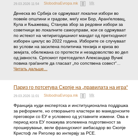
Mk
SlobodnaEvropa.mk
29.03.2026 11:54
Денеска во Србија се одржуваат локални избори во
повеќе општини и градови, меѓу кои Бор, Аранѓеловац,
Кула и Књажевац. Станува збор за редовни избори за
советници во локалните самоуправи, кои се одржуваат
по истекот на четиригодишниот мандат од претходниот
изборен циклус во 2022 година. Изборите се случуваат
во услови на засилена политичка тензија и криза во
земјата, обележана со протести и незадоволство во дел
од јавноста. Српскиот претседател Александар Вучиќ
повика граѓаните да гласаат „по сопствена совест“...
Читать дальше...
Париз го потсетува Скопје на „правилата на игра“
Mk
SlobodnaEvropa.mk
29.03.2026 11:01
Франција нуди експертска и институционална поддршка
за реформите, но отворањето кластери во македонските
преговори со ЕУ е условено од уставните измени. Ова е
период кога ЕУ покажува зголемена подготвеност за
проширување, вели францускиот амбасадор во Скопје
Кристоф ле Риголер во интервју за РСЕ.