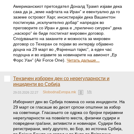
Американскиот претседател Доналд Трамп изјави дека
сака да ја „земе нафтата на Иран“ и евентуално да го
заземе островот Харг, инсистирајќи дека Вашингтон
постигнува „исклучително добар“ напредок во
преговорите со Иран и дека е „прилично сигурен“ дека
„наскоро“ ќе биде постигнат мировен договор.
Спојувањето на заканите и можноста за мировен
договор со Техеран се појави во интервју објавено
доцна на 29 март во „Фајненшл тајмс“, а еден час
подоцна и во изјавите за новинарите на авионот „Ер
Форс Уан“ (Air Force One).
Читать дальше...
Тензичен изборен ден со нерегуларности и
инциденти во Србија
Mk
SlobodnaEvropa.mk
29.03.2026 22:27
Изборниот ден во Србија помина со низа инциденти. На
29 март се гласаше во десет српски општини за избор
на советници. Гласањето се одржа со бројни пријавени
нерегуларности на повеќето места, физички судири и
повредени граѓани, активисти и новинари. Судири беа
регистрирани, меѓу другото, во Бор, во источна Србија,