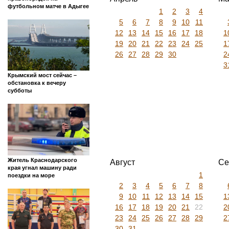
футбольном матче в Адыгее
1
2
3
4
5
6
7
8
9
10
11
12
13
14
15
16
17
18
1
19
20
21
22
23
24
25
1
26
27
28
29
30
2
3
Крымский мост сейчас –
обстановка к вечеру
субботы
Житель Краснодарского
Август
Се
края угнал машину ради
1
поездки на море
2
3
4
5
6
7
8
9
10
11
12
13
14
15
1
16
17
18
19
20
21
22
2
23
24
25
26
27
28
29
2
30
31