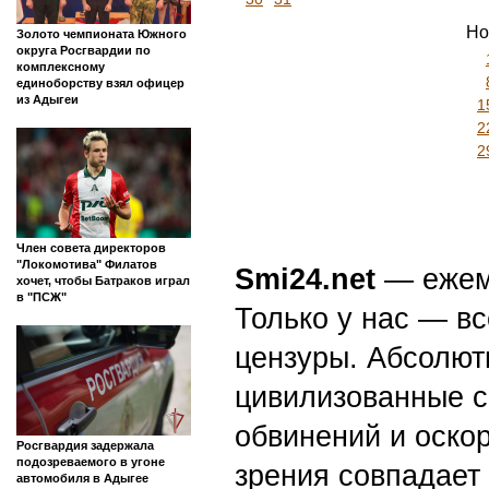
Но
Золото чемпионата Южного
округа Росгвардии по
комплексному
единоборству взял офицер
из Адыгеи
1
2
2
Член совета директоров
"Локомотива" Филатов
Smi24.net
— ежеми
хочет, чтобы Батраков играл
в "ПСЖ"
Только у нас — вс
цензуры. Абсолютн
цивилизованные с
обвинений и оскор
Росгвардия задержала
подозреваемого в угоне
зрения совпадает
автомобиля в Адыгее