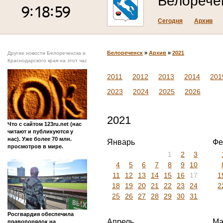
Белорече
Сегодня
Архив
Белореченск
»
Архив
»
2021
Другие новости Белореченска и
Краснодарского края на этот час
2011
2012
2013
2014
201
2023
2024
2025
2026
2021
Что с сайтом 123ru.net (нас
читают и публикуются у
нас). Уже более 70 млн.
Январь
Фе
просмотров в мире.
1
2
3
4
5
6
7
8
9
10
11
12
13
14
15
16
17
1
18
19
20
21
22
23
24
2
25
26
27
28
29
30
31
Росгвардия обеспечила
Апрель
Ма
правопорядок на