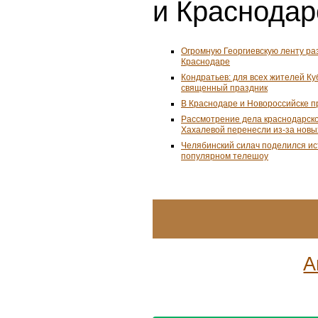
и Краснодар
Огромную Георгиевскую ленту ра
Краснодаре
Кондратьев: для всех жителей К
священный праздник
В Краснодаре и Новороссийске 
Рассмотрение дела краснодарско
Хахалевой перенесли из-за новы
Челябинский силач поделился ис
популярном телешоу
А