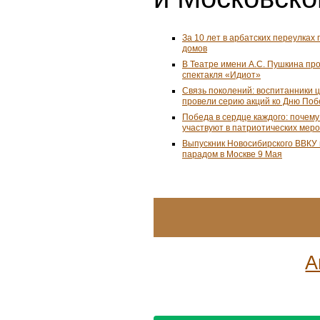
За 10 лет в арбатских переулках 
домов
В Театре имени А.С. Пушкина пр
спектакля «Идиот»
Связь поколений: воспитанники 
провели серию акций ко Дню По
Победа в сердце каждого: почем
участвуют в патриотических мер
Выпускник Новосибирского ВВКУ
парадом в Москве 9 Мая
А