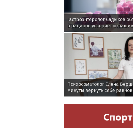
Гастроэнтеролог Садыков об
в рационе ускоряет изнаши
Психосоматолог Елена Верши
минуты вернуть себе равнов
Спорт