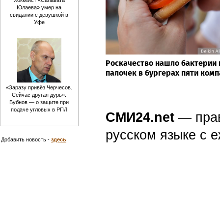
Юлаева» умер на
свидании с девушкой в
Уфе
Роскачество нашло бактерии
палочек в бургерах пяти ком
«Заразу привёз Черчесов.
Сейчас другая дурь».
Бубнов — о защите при
подаче угловых в РПЛ
СМИ24.net
— пра
русском языке с
Добавить новость -
здесь