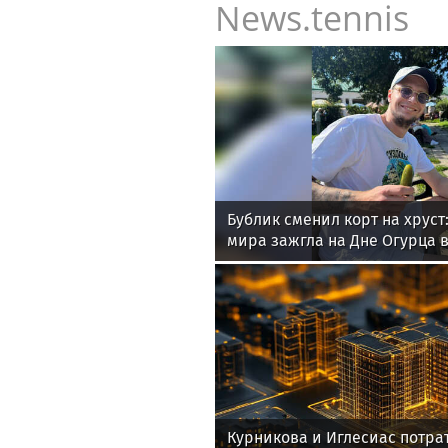
News.tennis
Бублик сменил корт на хруст:
мира зажгла на Дне Огурца в
Курникова и Иглесиас потра