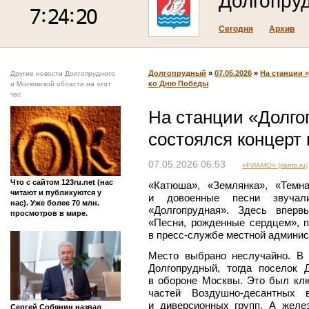
Долгопру
Сегодня
Архив
Долгопрудный
»
07.05.2026
»
На станции 
Другие новости Долгопрудного
ко Дню Победы
и Московской области на этот
час
На станции «Долго
состоялся концерт
07.05.2026 06:53
«РИАМО» (riamo.ru)
Что с сайтом 123ru.net (нас
«Катюша», «Землянка», «Темн
читают и публикуются у
и довоенные песни звучал
нас). Уже более 70 млн.
«Долгопрудная». Здесь вперв
просмотров в мире.
«Песни, рожденные сердцем»,
в пресс-службе местной админис
Место выбрано неслучайно. В
Долгопрудный, тогда поселок 
в обороне Москвы. Это был кл
частей Воздушно-десантных 
и диверсионных групп. А желе
Сергей Собянин назвал