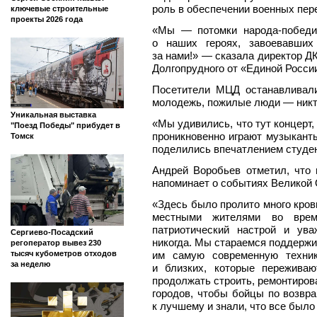
роль в обеспечении военных пер
ключевые строительные
проекты 2026 года
«Мы — потомки народа-победи
о наших героях, завоевавши
за нами!» — сказала директор Д
Долгопрудного от «Единой Росси
Посетители МЦД останавливали
молодежь, пожилые люди — никт
Уникальная выставка
«Мы удивились, что тут концерт,
"Поезд Победы" прибудет в
проникновенно играют музыкант
Томск
поделились впечатлением студен
Андрей Воробьев отметил, что 
напоминает о событиях Великой 
«Здесь было пролито много кров
местными жителями во врем
патриотический настрой и ув
Сергиево-Посадский
никогда. Мы стараемся поддержи
регоператор вывез 230
им самую современную техник
тысяч кубометров отходов
за неделю
и близких, которые пережива
продолжать строить, ремонтиров
городов, чтобы бойцы по возвр
к лучшему и знали, что все было 